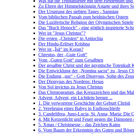
Was hat die Trinitätslehre mit dem Heidentum und
Zu Ehren der Himmelskönigin Astarte und ihres 
Der Ursprung des siebten Tages - Samstag
Vom biblischen Passah zum heidnischen Ostern
Die Luziferische Religion der Olympischen Spiele
Das "Buch Henoch" - eine göttlich inspirierte Schr
Wer ist "Jesus Christus"?
Die ersten „Christen“ in Antiochia
Der Hindu-Erlöser Krishna
Wer ist „Īsā“ im Koran?
Chrestus, der „Gute Gott“
Vom „Guten Gott“ zum Gesalbten
Der gesalbte Christ und der ägyptische Totenkul
Die Entwicklung der „Nomina sacra“ zu „Iesus Ch
Die Endung „sus“ - Gott Dionysus, Sohn des Zeu
Der Dionysus des Nordens: Hesus
Von Sol invictus zu Jesus Christus
Das Christogramm, das Kreuzzeichen und das Mal
Advent, Advent, ein Lichtlein brennt ...
1. Die verworrene Geschichte der Geburt Christi
2. Verehrung eines Babys in Endlosschleife
3. Candelifera, Juno-Lucia, St. Anna, Maria: Die G
4. Mit Kerzenlicht und Feuer gegen die Dämonen 
5. Xmas / Christmesse – das Zeichen Kains
6. Vom Baum der Erkenntnis des Guten und Bös