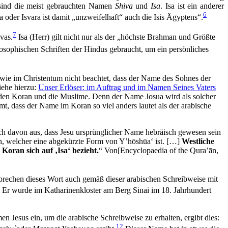
sind die meist gebrauchten Namen
Shiva
und
Isa
. Isa ist ein anderer
6
a oder Isvara ist damit „unzweifelhaft“ auch die Isis Ägyptens“.
7
vas.
Isa (Herr) gilt nicht nur als der „höchste Brahman und Größte
osophischen Schriften der Hindus gebraucht, um ein persönliches
wie im Christentum nicht beachtet, dass der Name des Sohnes der
iehe hierzu:
Unser Erlöser: im Auftrag und im Namen Seines Vaters
 den Koran und die Muslime. Denn der Name Josua wird als solcher
t, dass der Name im Koran so viel anders lautet als der arabische
och davon aus, dass Jesu ursprünglicher Name hebräisch gewesen sein
in, welcher eine abgekürzte Form von Y’hōshūa‘ ist. […]
Westliche
Koran sich auf ‚Isa‘ bezieht.
“ Von[Encyclopaedia of the Qura’ān,
sprechen dieses Wort auch gemäß dieser arabischen Schreibweise mit
. Er wurde im Katharinenkloster am Berg Sinai im 18. Jahrhundert
 Jesus ein, um die arabische Schreibweise zu erhalten, ergibt dies:
12