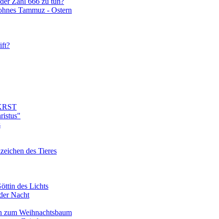
 der Zahl 666 zu tun?
Sohnes Tammuz - Ostern
ift?
t KRST
ristus"
s
zeichen des Tieres
öttin des Lichts
der Nacht
en zum Weihnachtsbaum