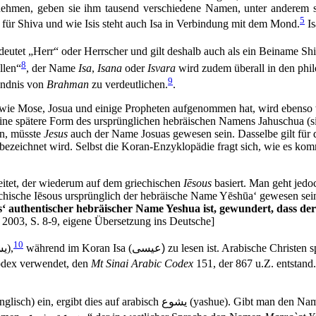
ehmen, geben sie ihm tausend verschiedene Namen, unter anderem 
5
für Shiva und wie Isis steht auch Isa in Verbindung mit dem Mond.
Is
deutet „Herr“ oder Herrscher und gilt deshalb auch als ein Beiname Shi
8
llen“
, der Name
Isa
,
Isana
oder
Isvara
wird zudem überall in den phil
9
ändnis von
Brahman
zu verdeutlichen.
.
 wie Mose, Josua und einige Propheten aufgenommen hat, wird ebenso 
 eine spätere Form des ursprünglichen hebräischen Namens Jahuschua (s
n, müsste
Jesus
auch der Name Josuas gewesen sein. Dasselbe gilt für
bezeichnet wird. Selbst die Koran-Enzyklopädie fragt sich, wie es komm
itet, der wiederum auf dem griechischen
Iēsous
basiert. Man geht jed
iechische Iēsous ursprünglich der hebräische Name Yēshūa‘ gewesen se
 authentischer hebräischer Name Yeshua ist, gewundert, dass der 
2003, S. 8-9, eigene Übersetzung ins Deutsche]
10
يس
),
während im Koran Isa (
عيسى)
zu lesen ist. Arabische Christen 
odex verwendet, den
Mt Sinai Arabic Codex
151, der 867 u.Z. entstand
lisch) ein, ergibt dies auf arabisch
يشوع
(yashue). Gibt man den Namen