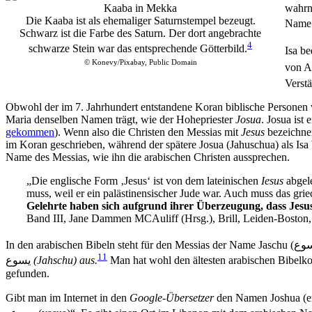
Kaaba in Mekka
wahrn
Die Kaaba ist als ehemaliger Saturnstempel bezeugt.
Name 
Schwarz ist die Farbe des Saturn. Der dort angebrachte
4
schwarze Stein war das entsprechende Götterbild.
Isa be
© Konevy/Pixabay, Public Domain
von A
Verst
Obwohl der im 7. Jahrhundert entstandene Koran biblische Personen
Maria denselben Namen trägt, wie der Hohepriester
Josua
. Josua ist
gekommen
). Wenn also die Christen den Messias mit
Jesus
bezeichne
im Koran geschrieben, während der spätere Josua (Jahuschua) als Isa 
Name des Messias, wie ihn die arabischen Christen aussprechen.
„Die englische Form ‚Jesus‘ ist von dem lateinischen
Iesus
abgele
muss, weil er ein palästinensischer Jude war. Auch muss das gr
Gelehrte haben sich aufgrund ihrer Überzeugung, dass Jesus‘
Band III, Jane Dammen MCAuliff (Hrsg.), Brill, Leiden-Boston, 
In den arabischen Bibeln steht für den Messias der Name Jaschu (
وع
11
يسوع
(Jahschu) aus.
Man hat wohl den ältesten arabischen Bibelk
gefunden.
Gibt man im Internet in den
Google-Übersetzer
den Namen Joshua (eng