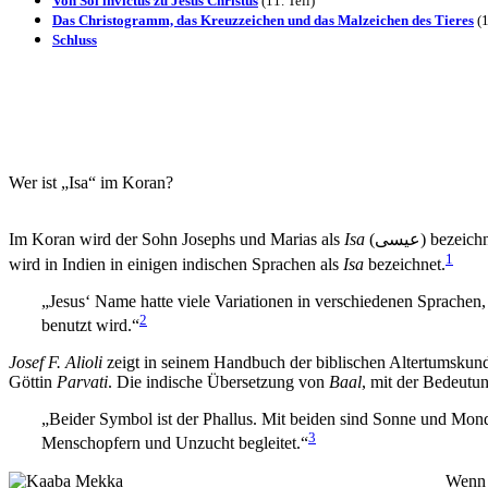
Von Sol invictus zu Jesus Christus
(11. Teil)
Das Christogramm, das Kreuzzeichen und das Malzeichen des Tieres
(
1
Schluss
Wer ist „Isa“ im Koran?
Im Koran wird der Sohn Josephs und Marias als
Isa
(عيسى) be
1
wird in Indien in einigen indischen Sprachen als
Isa
bezeichnet.
„Jesus‘ Name hatte viele Variationen in verschiedenen Sprachen, 
2
benutzt wird.“
Josef F. Alioli
zeigt in seinem Handbuch der biblischen Altertumskunde
Göttin
Parvati
. Die indische Übersetzung von
Baal
, mit der Bedeut
„Beider Symbol ist der Phallus. Mit beiden sind Sonne und Mond
3
Menschopfern und Unzucht begleitet.“
Wenn 