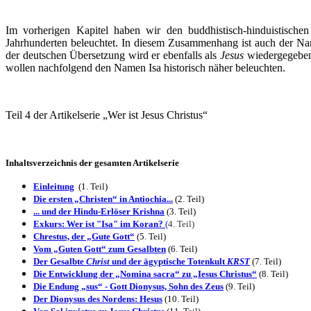
Im vorherigen Kapitel haben wir den buddhistisch-hinduistische
Jahrhunderten beleuchtet. In diesem Zusammenhang ist auch der 
der deutschen Übersetzung wird er ebenfalls als
Jesus
wiedergegeben. 
wollen nachfolgend den Namen Isa historisch näher beleuchten.
Teil 4 der Artikelserie „Wer ist Jesus Christus“
Inhaltsverzeichnis der gesamten Artikelserie
Einleitung
(1. Teil)
Die ersten „Christen“ in Antiochia...
(2. Teil)
... und der Hindu-Erlöser Krishna
(3. Teil)
Exkurs: Wer ist "Isa" im Koran?
(
4. Teil)
Chrestus, der „Gute Gott“
(5. Teil)
Vom „Guten Gott“ zum Gesalbten
(6. Teil)
Der Gesalbte
Christ
und der ägyptische Totenkult
KRST
(7. Teil)
Die Entwicklung der „Nomina sacra“ zu „Iesus Christus“
(8. Teil)
Die Endung „sus“ - Gott Dionysus, Sohn des Zeus
(
9. Teil)
Der Dionysus des Nordens: Hesus
(
10. Teil)