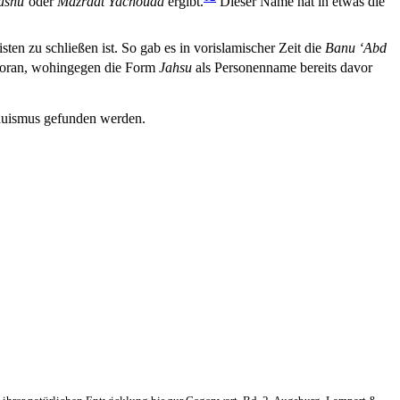
ashu`
oder
Mazraat Yachouaa
ergibt.
Dieser Name hat in etwas die
en zu schließen ist. So gab es in vorislamischer Zeit die
Banu ‘Abd
 Koran, wohingegen die Form
Jahsu
als Personenname bereits davor
nduismus gefunden werden.