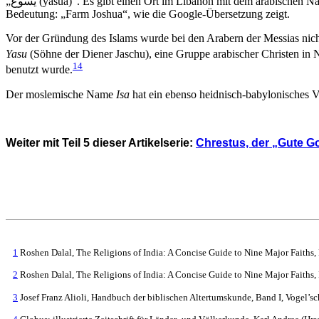
„
يسوع
(yasua)“. Es gibt einen Ort im Libanon mit dem arabischen N
Bedeutung: „Farm Joshua“, wie die Google-Übersetzung zeigt.
Vor der Gründung des Islams wurde bei den Arabern der Messias nicht 
Yasu
(Söhne der Diener Jaschu), eine Gruppe arabischer Christen in N
14
benutzt wurde.
Der moslemische Name
Isa
hat ein ebenso heidnisch-babylonisches 
Weiter mit Teil 5 dieser Artikelserie:
Chrestus, der „Gute Go
1
Roshen Dalal, The Religions of India: A Concise Guide to Nine Major Faiths,
2
Roshen Dalal, The Religions of India: A Concise Guide to Nine Major Faiths,
3
Josef Franz Alioli, Handbuch der biblischen Altertumskunde, Band I, Vogel’s