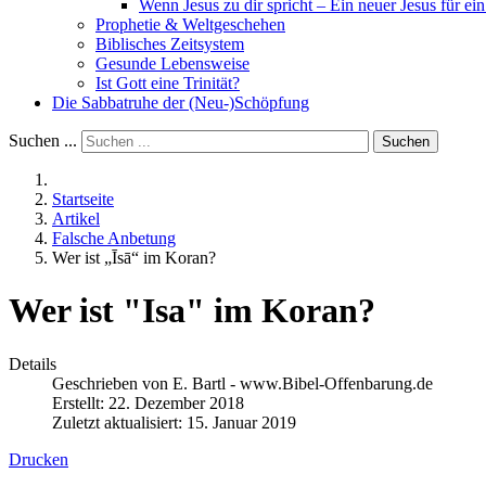
Wenn Jesus zu dir spricht – Ein neuer Jesus für ein
Prophetie & Weltgeschehen
Biblisches Zeitsystem
Gesunde Lebensweise
Ist Gott eine Trinität?
Die Sabbatruhe der (Neu-)Schöpfung
Suchen ...
Suchen
Startseite
Artikel
Falsche Anbetung
Wer ist „Īsā“ im Koran?
Wer ist "Isa" im Koran?
Details
Geschrieben von
E. Bartl - www.Bibel-Offenbarung.de
Erstellt: 22. Dezember 2018
Zuletzt aktualisiert: 15. Januar 2019
Drucken