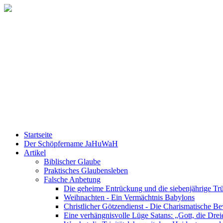
Startseite
Der Schöpfername JaHuWaH
Artikel
Biblischer Glaube
Praktisches Glaubensleben
Falsche Anbetung
Die geheime Entrückung und die siebenjährige Trü
Weihnachten - Ein Vermächtnis Babylons
Christlicher Götzendienst - Die Charismatische 
Eine verhängnisvolle Lüge Satans: „Gott, die Dreie