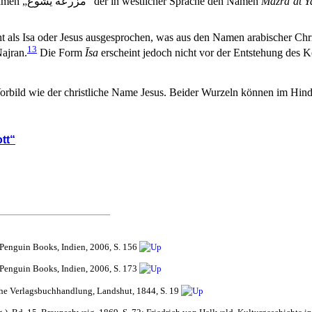
amen „
يشوع
مزرعة
“ der in westlicher Sprache den Namen
Mazra`at Y
als Isa oder Jesus ausgesprochen, was aus den Namen arabischer Christ
13
ajran.
Die Form
Īsa
erscheint jedoch nicht vor der Entstehung des
Vorbild wie der christliche Name Jesus. Beider Wurzeln können im Hi
tt“
 Penguin Books, Indien, 2006, S. 156
 Penguin Books, Indien, 2006, S. 173
che Verlagsbuchhandlung, Landshut, 1844, S. 19