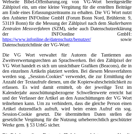
Webseite Bibel-Offenbarung.org von VG-Wort bereitgestellte
Zählpixel ein, um eine kleine Vergütung für die erstellten Beiträge
am Ende eines Erfassungszeitraums zu erhalten. Die VG Wort nutzt
den Anbieter INFOnline GmbH (Forum Bonn Nord, Brühlerstr. 9,
53119 Bonn) für die Messung der Zählpixel nach dem
Skalierbaren
Zentralen Messverfahren
(SZM), siehe auch Datenschutzerklärung
der INFOonline GmbH:
https://www.infonline.de/datenschutz/benutzer/
sowie
Datenschutzrichtlinie der VG-Wort:
Die VG Wort verwaltet für Autoren die Tantiemen aus
Zweitverwertungsrechten an Sprachwerken. Bei den Zählpixel der
VG Wort handelt es sich um unsichtbare Grafiken (Beacons), die in
den einzelnen Artikeln platziert werden. Bei diesem Messverfahren
werden sog. „Session-Cookies” verwendet, die zur Ermittlung der
Anzahl der Textaufrufe dienen, um die Kopierwahrscheinlichkeit zu
erfassen. Es wird damit ermittelt, ob der jeweilige Text im
Kalenderjahr ausschüttungsbezogene Schwellenwerte erreicht hat
und der Verfasser der Artikel an den Ausschüttungen der VG Wort
teilnehmen kann. Um zu verhindern, dass die gleiche Person einen
Artikel dutzendfach aufruft, wird beim ersten Aufruf ein sog.
Session-Cookie gesetzt. Die übermittelten Daten stellen die
gesetzliche Vergütung für die Nutzung urheberrechtlich geschützter
Werke gem. § 53 UrhG sicher.