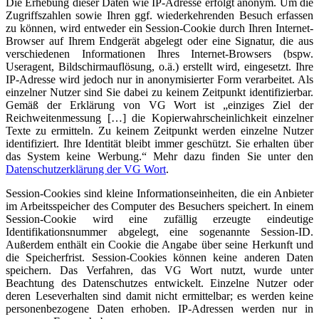
Die Erhebung dieser Daten wie IP-Adresse erfolgt anonym. Um die
Zugriffszahlen sowie Ihren ggf. wiederkehrenden Besuch erfassen
zu können, wird entweder ein Session-Cookie durch Ihren Internet-
Browser auf Ihrem Endgerät abgelegt oder eine Signatur, die aus
verschiedenen Informationen Ihres Internet-Browsers (bspw.
Useragent, Bildschirmauflösung, o.ä.) erstellt wird, eingesetzt. Ihre
IP-Adresse wird jedoch nur in anonymisierter Form verarbeitet. Als
einzelner Nutzer sind Sie dabei zu keinem Zeitpunkt identifizierbar.
Gemäß der Erklärung von VG Wort ist „einziges Ziel der
Reichweitenmessung […] die Kopierwahrscheinlichkeit einzelner
Texte zu ermitteln. Zu keinem Zeitpunkt werden einzelne Nutzer
identifiziert. Ihre Identität bleibt immer geschützt. Sie erhalten über
das System keine Werbung.“ Mehr dazu finden Sie unter den
Datenschutzerklärung der VG Wort
.
Session-Cookies sind kleine Informationseinheiten, die ein Anbieter
im Arbeitsspeicher des Computer des Besuchers speichert. In einem
Session-Cookie wird eine zufällig erzeugte eindeutige
Identifikationsnummer abgelegt, eine sogenannte Session-ID.
Außerdem enthält ein Cookie die Angabe über seine Herkunft und
die Speicherfrist. Session-Cookies können keine anderen Daten
speichern. Das Verfahren, das VG Wort nutzt, wurde unter
Beachtung des Datenschutzes entwickelt. Einzelne Nutzer oder
deren Leseverhalten sind damit nicht ermittelbar; es werden keine
personenbezogene Daten erhoben. IP-Adressen werden nur in