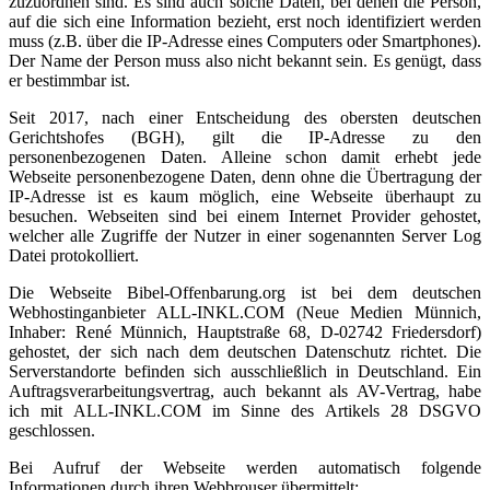
zuzuordnen sind. Es sind auch solche Daten, bei denen die Person,
auf die sich eine Information bezieht, erst noch identifiziert werden
muss (z.B. über die IP-Adresse eines Computers oder Smartphones).
Der Name der Person muss also nicht bekannt sein. Es genügt, dass
er bestimmbar ist.
Seit 2017, nach einer Entscheidung des obersten deutschen
Gerichtshofes (BGH), gilt die IP-Adresse zu den
personenbezogenen Daten. Alleine schon damit erhebt jede
Webseite personenbezogene Daten, denn ohne die Übertragung der
IP-Adresse ist es kaum möglich, eine Webseite überhaupt zu
besuchen. Webseiten sind bei einem Internet Provider gehostet,
welcher alle Zugriffe der Nutzer in einer sogenannten Server Log
Datei protokolliert.
Die Webseite Bibel-Offenbarung.org ist bei dem deutschen
Webhostinganbieter ALL-INKL.COM (Neue Medien Münnich,
Inhaber: René Münnich, Hauptstraße 68, D-02742 Friedersdorf)
gehostet, der sich nach dem deutschen Datenschutz richtet. Die
Serverstandorte befinden sich ausschließlich in Deutschland. Ein
Auftragsverarbeitungsvertrag, auch bekannt als AV-Vertrag, habe
ich mit ALL-INKL.COM im Sinne des Artikels 28 DSGVO
geschlossen.
Bei Aufruf der Webseite werden automatisch folgende
Informationen durch ihren Webbrouser übermittelt: