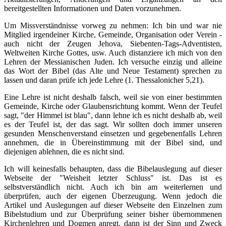
bereitgestellten Informationen und Daten vorzunehmen.
Um Missverständnisse vorweg zu nehmen: Ich bin und war nie
Mitglied irgendeiner Kirche, Gemeinde, Organisation oder Verein -
auch nicht der Zeugen Jehova, Siebenten-Tags-Adventisten,
Weltweiten Kirche Gottes, usw. Auch distanziere ich mich von den
Lehren der Messianischen Juden. Ich versuche einzig und alleine
das Wort der Bibel (das Alte und Neue Testament) sprechen zu
lassen und daran prüfe ich jede Lehre (1. Thessalonicher 5,21).
Eine Lehre ist nicht deshalb falsch, weil sie von einer bestimmten
Gemeinde, Kirche oder Glaubensrichtung kommt. Wenn der Teufel
sagt, "der Himmel ist blau", dann lehne ich es nicht deshalb ab, weil
es der Teufel ist, der das sagt. Wir sollten doch immer unseren
gesunden Menschenverstand einsetzen und gegebenenfalls Lehren
annehmen, die in Übereinstimmung mit der Bibel sind, und
diejenigen ablehnen, die es nicht sind.
Ich will keinesfalls behaupten, dass die Bibelauslegung auf dieser
Webseite der "Weisheit letzter Schluss" ist. Das ist es
selbstverständlich nicht. Auch ich bin am weiterlernen und
überprüfen, auch der eigenen Überzeugung. Wenn jedoch die
Artikel und Auslegungen auf dieser Webseite den Einzelnen zum
Bibelstudium und zur Überprüfung seiner bisher übernommenen
Kirchenlehren und Dogmen anregt, dann ist der Sinn und Zweck