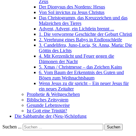
Zeus
Der Dionysus des Nordens: Hesus
Von Sol invictus zu Jesus Christus
Das Christogramm, das Kreuzzeichen und das
Malzeichen des Tieres
Advent, Advent, ein Lichtlein brennt ...
1. Die verworrene Geschichte der Geburt Christi
2. Verehrung eines Babys in Endlosschleife
3. Candelifera, Juno-Lucia, St. Anna, Maria: Die
Göttin des Lichts
4. Mit Kerzenlicht und Feuer gegen die
Dämonen der Nacht
5. Xmas / Christmesse – das Zeichen Kains
6. Vom Baum der Erkenntnis des Guten und
Bösen zum Weihnachtsbaum
Wenn Jesus zu dir spricht – Ein neuer Jesus für
ein neues Zeitalter
Prophetie & Weltgeschehen
Biblisches Zeitsystem
Gesunde Lebensweise
Ist Gott eine Trinität?
Die Sabbatruhe der (Neu-)Schöpfung
Suchen ...
Suchen