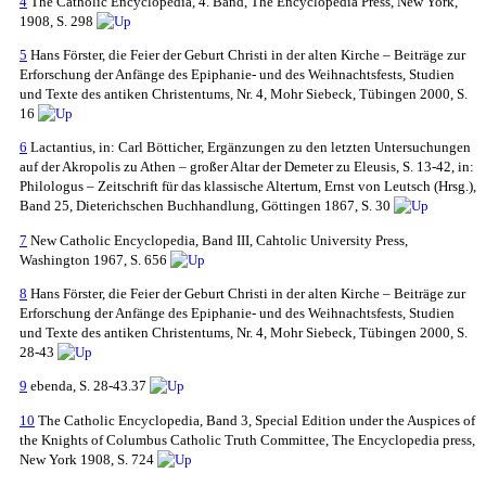
4
The Catholic Encyclopedia, 4. Band, The Encyclopedia Press, New York,
1908, S. 298
5
Hans Förster, die Feier der Geburt Christi in der alten Kirche – Beiträge zur
Erforschung der Anfänge des Epiphanie- und des Weihnachtsfests, Studien
und Texte des antiken Christentums, Nr. 4, Mohr Siebeck, Tübingen 2000, S.
16
6
Lactantius, in: Carl Bötticher, Ergänzungen zu den letzten Untersuchungen
auf der Akropolis zu Athen – großer Altar der Demeter zu Eleusis, S. 13-42, in:
Philologus – Zeitschrift für das klassische Altertum, Ernst von Leutsch (Hrsg.),
Band 25, Dieterichschen Buchhandlung, Göttingen 1867, S. 30
7
New Catholic Encyclopedia, Band III, Cahtolic University Press,
Washington 1967, S. 656
8
Hans Förster, die Feier der Geburt Christi in der alten Kirche – Beiträge zur
Erforschung der Anfänge des Epiphanie- und des Weihnachtsfests, Studien
und Texte des antiken Christentums, Nr. 4, Mohr Siebeck, Tübingen 2000, S.
28-43
9
ebenda, S. 28-43.37
10
The Catholic Encyclopedia, Band 3, Special Edition under the Auspices of
the Knights of Columbus Catholic Truth Committee, The Encyclopedia press,
New York 1908, S. 724