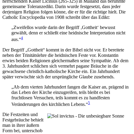
herrschenden Kaiser Licinius (265-325) in Mailand das berühmte
gemeinsame Toleranzedikt. Darin wurde festgesetzt, dass jeder
derjenigen Religion folgen könne, die er für die richtige hielt. Die
Catholic Encyclopedia von 1908 schreibt über das Edikt:
„Zweifellos wurde darin der Begriff ‚Gottheit‘ bewusst
gewählt, denn er schließt eine heidnische Interpretation nicht
4
aus.“
Der Begriff „Gottheit“ kommt in der Bibel nicht vor. Er bereitete
neben der Trinitätslehre die heidnischen Feste vor. Konstantin
erwies beiden Religionen gleichermaßen seine Sympathie. Ab dem
3. Jahrhundert schlichen sich vermehrt pagane Bräuche in die
gewachsene christlich-katholische Kirche ein. Ein Jahrhundert
später verwischte sich der ursprüngliche Glaube zusehends.
„Ab dem vierten Jahrhundert fangen die Kaiser an, prägend in
das Leben der Kirche einzugreifen, teils bleibt es bei
fruchtlosen Versuchen, teils kommt es zu handfesten
5
Veränderungen des kirchlichen Lebens.“
Die Festzeiten und
Festgebräuche behielt
man in ihrer äußern
Form bei, unterschob