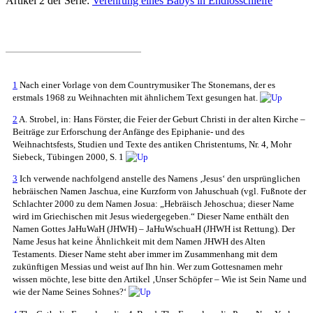
Artikel 2 der Serie:
Verehrung eines Babys in Endlosschleife
1
Nach einer Vorlage von dem Countrymusiker The Stonemans, der es
erstmals 1968 zu Weihnachten mit ähnlichem Text gesungen hat.
2
A. Strobel, in: Hans Förster, die Feier der Geburt Christi in der alten Kirche –
Beiträge zur Erforschung der Anfänge des Epiphanie- und des
Weihnachtsfests, Studien und Texte des antiken Christentums, Nr. 4, Mohr
Siebeck, Tübingen 2000, S. 1
3
Ich verwende nachfolgend anstelle des Namens ‚Jesus‘ den ursprünglichen
hebräischen Namen Jaschua, eine Kurzform von Jahuschuah (vgl. Fußnote der
Schlachter 2000 zu dem Namen Josua: „Hebräisch Jehoschua; dieser Name
wird im Griechischen mit Jesus wiedergegeben.“ Dieser Name enthält den
Namen Gottes JaHuWaH (JHWH) – JaHuWschuaH (JHWH ist Rettung). Der
Name Jesus hat keine Ähnlichkeit mit dem Namen JHWH des Alten
Testaments. Dieser Name steht aber immer im Zusammenhang mit dem
zukünftigen Messias und weist auf Ihn hin. Wer zum Gottesnamen mehr
wissen möchte, lese bitte den Artikel ‚Unser Schöpfer – Wie ist Sein Name und
wie der Name Seines Sohnes?‘