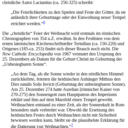
christliche Autor Lactantius (ca. 250-325) schreibt:
„Die Feierlichkeiten zu den Spielen sind Feste der Götter, da sie
anlässlich ihrer Geburtstage oder der Einweihung neuer Tempel
6
errichtet werden.“
Die „christliche“ Feier der Weihnacht wird erstmals im römischen
Chronographen von 354 u.Z. erwähnt. In den Festlisten von dem
ersten lateinischen Kirchenschriftsteller Tertullian (ca. 150-220) und
Origenes (185-ca. 253) findet sich dieser Brauch noch nicht. Die
New Catholic Encyclopedia
von 1967 vermutet den Ursprung des
25. Dezembers als Datum für die Geburt Christi im Geburtstag der
„Unbesiegbaren Sonne“.
„An dem Tag, als die Sonne wieder in den nördlichen Himmel
zurückkehrte, feierten die heidnischen Anhänger Mithras den
Dies natalis Solis Invicti (Geburtstag der unbesiegbaren Sonne).
Am 25. Dezember 274 hatte Aurelian [römischer Kaiser von
270-275] den Sonnengott zum Hauptpatron des Imperiums
erklärt und ihm auf dem Marsfeld einen Tempel geweiht.
Weihnachten entstand zu einer Zeit, als der Sonnenkult in Rom
besonders stark verbreitet war. Obwohl die Ersetzung des
heidnischen Festes durch Weihnachten nicht mit Sicherheit
bewiesen werden kann, bleibt sie die plausibelste Erklärung für
7
die Datierung von Weihnachten.“