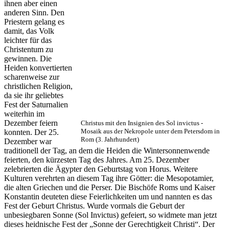
ihnen aber einen
anderen Sinn. Den
Priestern gelang es
damit, das Volk
leichter für das
Christentum zu
gewinnen. Die
Heiden konvertierten
scharenweise zur
christlichen Religion,
da sie ihr geliebtes
Fest der Saturnalien
weiterhin im
Dezember feiern
Christus mit den Insignien des Sol invictus -
Mosaik aus der Nekropole unter dem Petersdom in
konnten. Der 25.
Rom (3. Jahrhundert)
Dezember war
traditionell der Tag, an dem die Heiden die Wintersonnenwende
feierten, den kürzesten Tag des Jahres. Am 25. Dezember
zelebrierten die Ägypter den Geburtstag von Horus. Weitere
Kulturen verehrten an diesem Tag ihre Götter: die Mesopotamier,
die alten Griechen und die Perser. Die Bischöfe Roms und Kaiser
Konstantin deuteten diese Feierlichkeiten um und nannten es das
Fest der Geburt Christus. Wurde vormals die Geburt der
unbesiegbaren Sonne (Sol Invictus) gefeiert, so widmete man jetzt
dieses heidnische Fest der „Sonne der Gerechtigkeit Christi“. Der