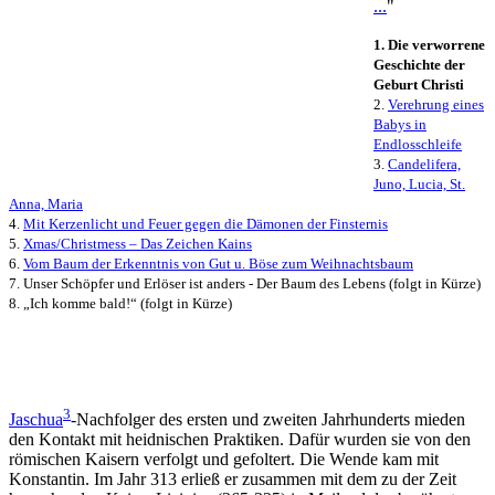
...
"
1. Die verworrene
Geschichte der
Geburt Christi
2.
Verehrung eines
Babys in
Endlosschleife
3.
Candelifera,
Juno, Lucia, St.
Anna, Maria
4.
Mit Kerzenlicht und Feuer gegen die Dämonen der Finsternis
5.
Xmas/Christmess – Das Zeichen Kains
6.
Vom Baum der Erkenntnis von Gut u. Böse zum Weihnachtsbaum
7. Unser Schöpfer und Erlöser ist anders - Der Baum des Lebens (folgt in Kürze)
8. „Ich komme bald!“ (folgt in Kürze)
3
Jaschua
-Nachfolger des ersten und zweiten Jahrhunderts mieden
den Kontakt mit heidnischen Praktiken. Dafür wurden sie von den
römischen Kaisern verfolgt und gefoltert. Die Wende kam mit
Konstantin. Im Jahr 313 erließ er zusammen mit dem zu der Zeit