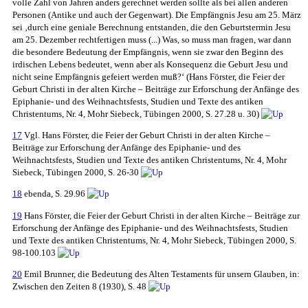
volle Zahl von Jahren anders gerechnet werden sollte als bei allen anderen
Personen (Antike und auch der Gegenwart). Die Empfängnis Jesu am 25. März
sei ‚durch eine geniale Berechnung entstanden, die den Geburtstermin Jesu
am 25. Dezember rechtfertigen muss (...) Was, so muss man fragen, war dann
die besondere Bedeutung der Empfängnis, wenn sie zwar den Beginn des
irdischen Lebens bedeutet, wenn aber als Konsequenz die Geburt Jesu und
nicht seine Empfängnis gefeiert werden muß?‘ (Hans Förster, die Feier der
Geburt Christi in der alten Kirche – Beiträge zur Erforschung der Anfänge des
Epiphanie- und des Weihnachtsfests, Studien und Texte des antiken
Christentums, Nr. 4, Mohr Siebeck, Tübingen 2000, S. 27.28 u. 30)
17
Vgl. Hans Förster, die Feier der Geburt Christi in der alten Kirche –
Beiträge zur Erforschung der Anfänge des Epiphanie- und des
Weihnachtsfests, Studien und Texte des antiken Christentums, Nr. 4, Mohr
Siebeck, Tübingen 2000, S. 26-30
18
ebenda, S. 29.96
19
Hans Förster, die Feier der Geburt Christi in der alten Kirche – Beiträge zur
Erforschung der Anfänge des Epiphanie- und des Weihnachtsfests, Studien
und Texte des antiken Christentums, Nr. 4, Mohr Siebeck, Tübingen 2000, S.
98-100.103
20
Emil Brunner, die Bedeutung des Alten Testaments für unsern Glauben, in:
Zwischen den Zeiten 8 (1930), S. 48