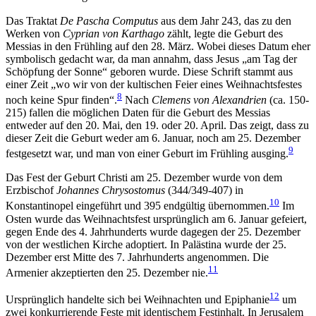
Das Traktat
De Pascha Computus
aus dem Jahr 243, das zu den
Werken von
Cyprian von Karthago
zählt, legte die Geburt des
Messias in den Frühling auf den 28. März. Wobei dieses Datum eher
symbolisch gedacht war, da man annahm, dass Jesus „am Tag der
Schöpfung der Sonne“ geboren wurde. Diese Schrift stammt aus
einer Zeit „wo wir von der kultischen Feier eines Weihnachtsfestes
8
noch keine Spur finden“.
Nach
Clemens von Alexandrien
(ca. 150-
215) fallen die möglichen Daten für die Geburt des Messias
entweder auf den 20. Mai, den 19. oder 20. April. Das zeigt, dass zu
dieser Zeit die Geburt weder am 6. Januar, noch am 25. Dezember
9
festgesetzt war, und man von einer Geburt im Frühling ausging.
Das Fest der Geburt Christi am 25. Dezember wurde von dem
Erzbischof
Johannes Chrysostomus
(344/349-407) in
10
Konstantinopel eingeführt und 395 endgültig übernommen.
Im
Osten wurde das Weihnachtsfest ursprünglich am 6. Januar gefeiert,
gegen Ende des 4. Jahrhunderts wurde dagegen der 25. Dezember
von der westlichen Kirche adoptiert. In Palästina wurde der 25.
Dezember erst Mitte des 7. Jahrhunderts angenommen. Die
11
Armenier akzeptierten den 25. Dezember nie.
12
Ursprünglich handelte sich bei Weihnachten und Epiphanie
um
zwei konkurrierende Feste mit identischem Festinhalt. In Jerusalem