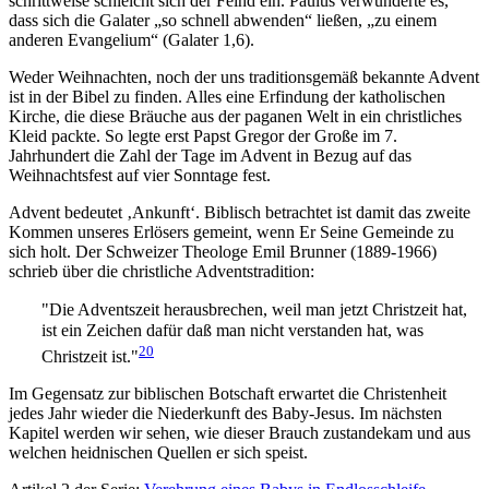
schrittweise schleicht sich der Feind ein. Paulus verwunderte es,
dass sich die Galater „so schnell abwenden“ ließen, „zu einem
anderen Evangelium“ (Galater 1,6).
Weder Weihnachten, noch der uns traditionsgemäß bekannte Advent
ist in der Bibel zu finden. Alles eine Erfindung der katholischen
Kirche, die diese Bräuche aus der paganen Welt in ein christliches
Kleid packte. So legte erst Papst Gregor der Große im 7.
Jahrhundert die Zahl der Tage im Advent in Bezug auf das
Weihnachtsfest auf vier Sonntage fest.
Advent bedeutet ‚Ankunft‘. Biblisch betrachtet ist damit das zweite
Kommen unseres Erlösers gemeint, wenn Er Seine Gemeinde zu
sich holt. Der Schweizer Theologe Emil Brunner (1889-1966)
schrieb über die christliche Adventstradition:
"Die Adventszeit herausbrechen, weil man jetzt Christzeit hat,
ist ein Zeichen dafür daß man nicht verstanden hat, was
20
Christzeit ist."
Im Gegensatz zur biblischen Botschaft erwartet die Christenheit
jedes Jahr wieder die Niederkunft des Baby-Jesus. Im nächsten
Kapitel werden wir sehen, wie dieser Brauch zustandekam und aus
welchen heidnischen Quellen er sich speist.