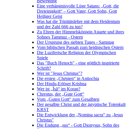
Bewegung
Eine verhängnisvolle Lüge Satans: „Gott, die
Dreieinigkeit“ – Gott Vater, Gott Sohn, Gott
Heiliger Geist
Was hat die Trinitätslehre mit dem Heidentum
und der Zahl 666 zu tun?
Zu Ehren der Himmelskönigin Astarte und ihres
Sohnes Tammuz - Ostern
Der Ursprung des siebten Tages - Samstag
Vom biblischen Passah zum heidnischen Ostern
Die Luziferische Religion der Olympischen
Spiele
Das "Buch Henoch" - eine göttlich inspirierte
Schrift?
Wer ist "Jesus Christus"?
Die ersten „Christen“ in Antiochia
Der Hindu-Erlöser Krishna
Wer ist „Īsā“ im Koran?
Chrestus, der „Gute Gott“
Vom „Guten Gott“ zum Gesalbten
Der gesalbte Christ und der ägyptische Totenkult
KRST
Die Entwicklung der „Nomina sacra“ zu „Iesus
Christus"
Die Endung „sus“ - Gott Dionysus, Sohn des