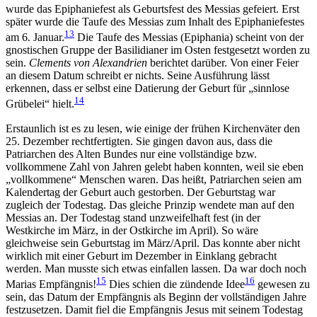
wurde das Epiphaniefest als Geburtsfest des Messias gefeiert. Erst
später wurde die Taufe des Messias zum Inhalt des Epiphaniefestes
13
am 6. Januar.
Die Taufe des Messias (Epiphania) scheint von der
gnostischen Gruppe der Basilidianer im Osten festgesetzt worden zu
sein.
Clements von Alexandrien
berichtet darüber. Von einer Feier
an diesem Datum schreibt er nichts. Seine Ausführung lässt
erkennen, dass er selbst eine Datierung der Geburt für „sinnlose
14
Grübelei“ hielt.
Erstaunlich ist es zu lesen, wie einige der frühen Kirchenväter den
25. Dezember rechtfertigten. Sie gingen davon aus, dass die
Patriarchen des Alten Bundes nur eine vollständige bzw.
vollkommene Zahl von Jahren gelebt haben konnten, weil sie eben
„vollkommene“ Menschen waren. Das heißt, Patriarchen seien am
Kalendertag der Geburt auch gestorben. Der Geburtstag war
zugleich der Todestag. Das gleiche Prinzip wendete man auf den
Messias an. Der Todestag stand unzweifelhaft fest (in der
Westkirche im März, in der Ostkirche im April). So wäre
gleichweise sein Geburtstag im März/April. Das konnte aber nicht
wirklich mit einer Geburt im Dezember in Einklang gebracht
werden. Man musste sich etwas einfallen lassen. Da war doch noch
15
16
Marias Empfängnis!
Dies schien die zündende Idee
gewesen zu
sein, das Datum der Empfängnis als Beginn der vollständigen Jahre
festzusetzen. Damit fiel die Empfängnis Jesus mit seinem Todestag