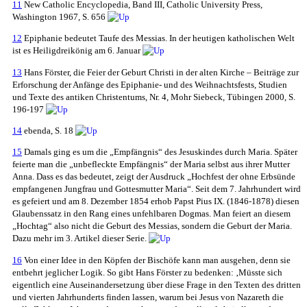
11
New Catholic Encyclopedia, Band III, Catholic University Press,
Washington 1967, S. 656
12
Epiphanie bedeutet Taufe des Messias. In der heutigen katholischen Welt
ist es Heiligdreikönig am 6. Januar
13
Hans Förster, die Feier der Geburt Christi in der alten Kirche – Beiträge zur
Erforschung der Anfänge des Epiphanie- und des Weihnachtsfests, Studien
und Texte des antiken Christentums, Nr. 4, Mohr Siebeck, Tübingen 2000, S.
196-197
14
ebenda, S. 18
15
Damals ging es um die „Empfängnis“ des Jesuskindes durch Maria. Später
feierte man die „unbefleckte Empfängnis“ der Maria selbst aus ihrer Mutter
Anna. Dass es das bedeutet, zeigt der Ausdruck „Hochfest der ohne Erbsünde
empfangenen Jungfrau und Gottesmutter Maria“. Seit dem 7. Jahrhundert wird
es gefeiert und am 8. Dezember 1854 erhob Papst Pius IX. (1846-1878) diesen
Glaubenssatz in den Rang eines unfehlbaren Dogmas. Man feiert an diesem
„Hochtag“ also nicht die Geburt des Messias, sondern die Geburt der Maria.
Dazu mehr im 3. Artikel dieser Serie.
16
Von einer Idee in den Köpfen der Bischöfe kann man ausgehen, denn sie
entbehrt jeglicher Logik. So gibt Hans Förster zu bedenken: ‚Müsste sich
eigentlich eine Auseinandersetzung über diese Frage in den Texten des dritten
und vierten Jahrhunderts finden lassen, warum bei Jesus von Nazareth die