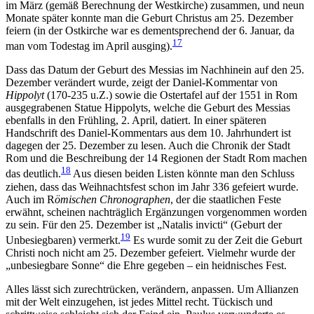
im März (gemäß Berechnung der Westkirche) zusammen, und neun
Monate später konnte man die Geburt Christus am 25. Dezember
feiern (in der Ostkirche war es dementsprechend der 6. Januar, da
17
man vom Todestag im April ausging).
Dass das Datum der Geburt des Messias im Nachhinein auf den 25.
Dezember verändert wurde, zeigt der Daniel-Kommentar von
Hippolyt
(170-235 u.Z.) sowie die Ostertafel auf der 1551 in Rom
ausgegrabenen Statue Hippolyts, welche die Geburt des Messias
ebenfalls in den Frühling, 2. April, datiert. In einer späteren
Handschrift des Daniel-Kommentars aus dem 10. Jahrhundert ist
dagegen der 25. Dezember zu lesen. Auch die Chronik der Stadt
Rom und die Beschreibung der 14 Regionen der Stadt Rom machen
18
das deutlich.
Aus diesen beiden Listen könnte man den Schluss
ziehen, dass das Weihnachtsfest schon im Jahr 336 gefeiert wurde.
Auch im R
ömischen Chronographen
, der die staatlichen Feste
erwähnt, scheinen nachträglich Ergänzungen vorgenommen worden
zu sein. Für den 25. Dezember ist „Natalis invicti“ (Geburt der
19
Unbesiegbaren) vermerkt.
Es wurde somit zu der Zeit die Geburt
Christi noch nicht am 25. Dezember gefeiert. Vielmehr wurde der
„unbesiegbare Sonne“ die Ehre gegeben – ein heidnisches Fest.
Alles lässt sich zurechtrücken, verändern, anpassen. Um Allianzen
mit der Welt einzugehen, ist jedes Mittel recht. Tückisch und