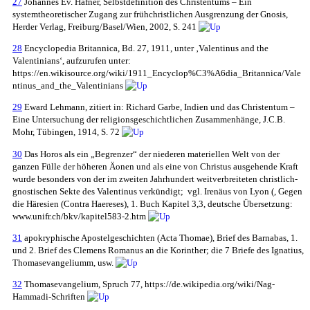
27
Johannes Ev. Hafner, Selbstdefinition des Christentums – Ein
systemtheoretischer Zugang zur frühchristlichen Ausgrenzung der Gnosis,
Herder Verlag, Freiburg/Basel/Wien, 2002, S. 241
28
Encyclopedia Britannica, Bd. 27, 1911, unter ‚Valentinus and the
Valentinians‘, aufzurufen unter:
https://en.wikisource.org/wiki/1911_Encyclop%C3%A6dia_Britannica/Vale
ntinus_and_the_Valentinians
29
Eward Lehmann, zitiert in: Richard Garbe, Indien und das Christentum –
Eine Untersuchung der religionsgeschichtlichen Zusammenhänge, J.C.B.
Mohr, Tübingen, 1914, S. 72
30
Das Horos als ein „Begrenzer“ der niederen materiellen Welt von der
ganzen Fülle der höheren Äonen und als eine von Christus ausgehende Kraft
wurde besonders von der im zweiten Jahrhundert weitverbreiteten christlich-
gnostischen Sekte des Valentinus verkündigt; vgl. Irenäus von Lyon (, Gegen
die Häresien (Contra Haereses), 1. Buch Kapitel 3,3, deutsche Übersetzung:
www.unifr.ch/bkv/kapitel583-2.htm
31
apokryphische Apostelgeschichten (Acta Thomae), Brief des Barnabas, 1.
und 2. Brief des Clemens Romanus an die Korinther; die 7 Briefe des Ignatius,
Thomasevangeliumm, usw.
32
Thomasevangelium, Spruch 77, https://de.wikipedia.org/wiki/Nag-
Hammadi-Schriften