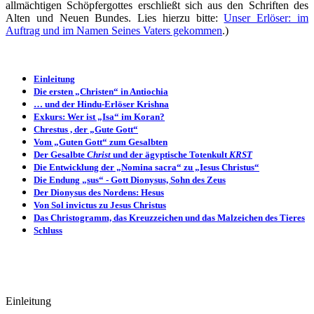
allmächtigen Schöpfergottes erschließt sich aus den Schriften des
Alten und Neuen Bundes. Lies hierzu bitte:
Unser Erlöser: im
Auftrag und im Namen Seines Vaters gekommen
.)
Einleitung
Die ersten „Christen“ in Antiochia
… und der Hindu-Erlöser Krishna
Exkurs: Wer ist „Isa“ im Koran?
Chrestus , der „Gute Gott“
Vom „Guten Gott“ zum Gesalbten
Der Gesalbte
Christ
und der ägyptische Totenkult
KRST
Die Entwicklung der „Nomina sacra“ zu „Iesus Christus“
Die Endung „sus“ - Gott Dionysus, Sohn des Zeus
Der Dionysus des Nordens: Hesus
Von Sol invictus zu Jesus Christus
Das Christogramm, das Kreuzzeichen und das Malzeichen des Tieres
Schluss
Einleitung