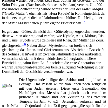
Religion wurden besonders Zeus bzw. Jupiter als Gottvater und der
Sohn Dionysus (Bacchus als römisches Pendant) verehrt. Um 200
vor unserer Zeitrechnung wurde bereits der Kult der
Mater Magna
("Große Mutter", ehemals Isis, Hera Kybele) in Rom eingeführt, der
in den ersten „christlichen“ Jahrhunderten blühte. Die Heiligtümer
15
der
Mater Magna
hatten je ihre eigene Priesterschaft.
Es gab auch Götter, die nicht dem Götterolymp zugeordnet wurden,
diese wurden aber regional verehrt, wie Kybele, Attis, Mithras, Isis
und Osiris. Kybele wurde zeitweise mit Rhea, der Mutter des Zeus,
16
gleichgesetzt.
Neben diesen Mysterienkulten breitete sich
gleichzeitig das Juden- und Christentum aus. Als sich die Botschaft
des Sohnes JaHuWaHs im zweiten Jahrhundert weiter ausbreitete,
vermischte sie sich mit dem heidnischen Götterglauben. Diese
Entwicklung nahm ihren Lauf, nachdem die erste Generation der
wahren Jahuschuah-Nachfolger bereits aufgrund Verfolgung in der
Dunkelheit der Geschichte verschwunden war.
Die Urgemeinde heiligte den Sabbat und die jüdischen
Festtage. Das Passah wurde von ihnen noch zeitgleich
mit den Juden gefeiert. Diese erste Generation der
Nachfolger des Messias hat jedoch noch vor dem
jüdischen Aufstand und der Zerstörung des zweiten
Tempels im Jahr 70 u.Z., Jerusalem verlassen und ist
nach Pella im Ostjordanland ins Exil gegangen. „Sie spielt für die