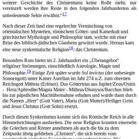
weitere Geschichte des Christentums keine Rolle mehr, nur
vereinzelt werden ihre Reste in den folgenden Jahrhunderten als
17
unbedeutende Sekte erwähnt.“
Nach dieser Zeit fand eine regelrechte Vermischung von
orientalischen Mysterien, römischem Götter- und Kaiserkult und
griechischer Mythologie und Philosophie statt, welche mit einer
Brise des biblisch-jüdischen Glaubens gewürzt wurde. Heraus kam
18
eine neue synkretistische Religion
: das Christentum.
Besonders Rom bietet im 2. Jahrhundert ein „Überangebot“
religiöser Strömungen, einschließlich Astrologie, Magie und
19
Philosophie.
Einige Zeit später wurde
Sol invictus
(der unbesiegte
Sonnengott) unter Kaiser Aurelian im Jahr 274 u.Z. zum obersten
Reichsgott Mithras (Erlöser). Das Göttertrias aus Jupiter/Zeus/Osiris
- Hera/Aphrodite/Magna Mater - Mithras/Dionysos/Bacchus blieb
bis zur päpstlichen Machtübernahme erhalten und wurde dann durch
die Namen „Herr“ (Gott Vater), Maria (Gott Mutter)/Heiliger Geist
und Jesus Christus (Gott Sohn) ersetzt.
Durch diesen Synkretismus konnte sich das Römische Reich in alle
Himmelsrichtungen ausbreiten. Die neue Religion konnten einerseits
die Griechen und Römer annehmen als auch die bis zu dem
Zeitpunkt übrig geblieben „Christen“, die sich bereits vom