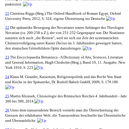
praktiziert.
21
Christina Riggs (Hrsg.) The Oxford Handbook of Roman Egypt, Oxford
University Press, 2012, S. 324; eigene Übersetzung ins Deutsche
22
Die spätantike Bewegung der Novatianer waren Anhänger des Theologen
Novatian (ca. 200-258 u.Z.), der von 251-252 Gegenpapst war. Die Noatianer
nannten sich auch „die Reinen“, weil sie sich zur Zeit der systematischen
Christenverfolgung unter Kaiser
Decius
im 3. Jahrhundert geweigert hatten,
den römischen Götterbildern Opfer darzubringen.
23
The Encyclopaedia Britannica - A Dictionary of Arts, Sciences, Literature
and General Information, Hugh Chisholm (Hrsg.), Band 10, 11. Ausgabe, New
York 1910, S. 223
24
Klaus M. Girardet, Kaisertum, Religionspolitik und das Recht Von Staat
und Kirche in der Spätantike, Dr. Rudolf Habelt GmbH, 2009, S. 178.186
25
Martin Klonnek, Chronologie des Römischen Reiches 4. Jahrhundert - Jahr
300 bis 399, 2014
26
Unter dem transzendente Bereich versteht man die Überschreitung der
Grenzen der erfahrbaren Welt; die Transzendenz beschreibt das Übersinnliche
und Übernatürliche.