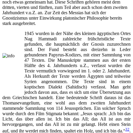
noch etwas gemeinsam hat. Diese Schriften gehören meist dem
dritten, vierten und fünften, zum Teil aber auch schon dem zweiten
Jahrhundert v.u.Z. an. Zur Zeit des Messias hat sich der
Gnostizismus unter Einwirkung platonischer Philosophie bereits
stark ausgebreitet.
1945 wurden in der Nähe des kleinen ägyptischen Ortes
Nag Hammadi zahlreiche frühchristliche Texte
gefunden, die hauptsächlich der Gnosis zuzurechnen
sind. Der Fund besteht aus dreizehn in Leder
gebundenen Papyrus-Kodizes, mit einer Sammlung von
47 Texten. Die Manuskripte stammen aus der ersten
Hälfte des 4. Jahrhunderts u.Z., verfasst wurden die
Texte vermutlich vorwiegend im 1. oder 2. Jahrhundert.
Als Herkunft der Texte werden Ägypten und teilweise
Syrien angenommen. Die Texte sind in einem
koptischen Dialekt (Sahidisch) verfasst. Man geht
jedoch davon aus, dass es sich um eine Übersetzung aus
dem Griechischen handelt. Eine bedeutende Schrift daraus ist das
Thomasevangelium, eine wohl aus dem zweiten Jahrhundert
stammende Sammlung von 114 Jesussprüchen. Ein solcher Spruch
wurde durch den Film Stigmata bekannt: „Jesus sprach: ‚Ich bin das
Licht, das über allen ist. Ich bin das All; das All ist aus mir
hervorgegangen, und das All ist zu mir gelangt. Hebt einen Stein
32
auf, und ihr werdet mich finden, spaltet ein Holz, und ich bin da.“
.