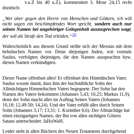
v.u.Z bis 40 u.Z), kommentiert 3. Mose 24,15 recht
drastisch:
„Wer aber gegen den Herrn von Menschen und Göttern, ich will
nicht sagen ein beschimpfendes Wort spricht,
sondern auch nur
seinen Namen bei ungehöriger Gelegenheit auszusprechen wagt
,
10
der soll als Strafe den Tod erleiden.“
Wahrscheinlich aus diesem Grund stellte sich der Messias mit dem
hebräischen Namen vor. Denn diejenigen Juden, wie vormals
Saulus, verfolgten diejenigen, die den Namen aussprachen bzw.
diesen Namen verkündigten.
Dieser Name offenbart alles! Er offenbart den Himmlischen Vater.
Saulus wusste damit, dass ihm der buchstäbliche Sohn des
Allmächtigen Himmelischen Vaters begegnete. Der Sohn hat den
Namen des Vaters bekommen (Johannes 5,43; 10,25; Markus 11,9),
denn der Sohn macht alles im Auftrag Seines Vaters (Johannes
10,18; 12,49-50; 14,24). Und der Vater erfüllt alles durch Seinen
Sohn (Johannes 3,17; 13,31; 1. Korinther 8,6). Der Allmächtige hat
einen einzigartigen Namen, der Ihn von allen nichtigen Götzen
Satans unterscheidet: JaHuWaH.
Leider steht in allen Büchern des Neuen Testaments durchgehend