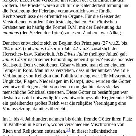
Göttern. Die Priester waren auch für die Kalenderbestimmung und
die Festlegung der Feiertage verantwortlich sowie für die
Rechtsbeschlüsse der öffentlichen Organe. Für die Geister der
Verstorbenen wurden Totenfeste abgehalten. Auf römischen
Grabsteinen ist häufig die Formel D.M. mit der Bedeutung
dis
manibus
(den Seelen der Toten) zu lesen. Zauberei war Alltag.
Daneben entwickelte sich zu Beginn des Prinzipats (27 v.u.Z. bis
284 n.u.Z.) mit
Julius Cäsar
im Jahr 42 v.u.Z. zusätzlich der
Herrscher- bzw. Kaiserkult. Als
Divus Julius
(heiliger Julius) galt
Julius Cäsar
nach seiner Ermordung neben Jupiter/Zeus als höchster
Staatsgott. Dem verstorbenen Cäsar widmete man einen eigenen
Tempel in Rom. Man muss verstehen, dass in der antiken Welt die
Verbindung von Religion und Politik sehr eng war. Für Missernten,
Unglücke, Plagen, Niederlagen im Kampf, usw. wurden die Götter
verantwortlich gemacht, von denen man glaubte, dass sie das
menschliche Schicksal steuerten. Diese Götter zu besänftigen war
deshalb absolut notwendig für verantwortungsvolle Regierende. Für
ein gedeihendes großes Reich war die religiöse Vereinigung eine
Voraussetzung, damit es überlebt.
Im 1. bis 4. Jahrhundert nahmen bis dahin fremde Götter ihren Platz
im Pantheon in Rom ein, wobei verschiedene Mischformen von
14
Riten und Religionen entstanden.
In dieser hellenistischen