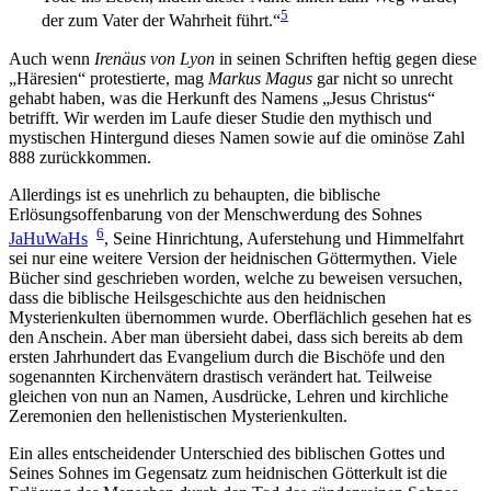
5
der zum Vater der Wahrheit führt.“
Auch wenn
Irenäus von Lyon
in seinen Schriften heftig gegen diese
„Häresien“ protestierte, mag
Markus Magus
gar nicht so unrecht
gehabt haben, was die Herkunft des Namens „Jesus Christus“
betrifft. Wir werden im Laufe dieser Studie den mythisch und
mystischen Hintergund dieses Namen sowie auf die ominöse Zahl
888 zurückkommen.
Allerdings ist es unehrlich zu behaupten, die biblische
Erlösungsoffenbarung von der Menschwerdung des Sohnes
6
JaHuWaHs
, Seine Hinrichtung, Auferstehung und Himmelfahrt
sei nur eine weitere Version der heidnischen Göttermythen. Viele
Bücher sind geschrieben worden, welche zu beweisen versuchen,
dass die biblische Heilsgeschichte aus den heidnischen
Mysterienkulten übernommen wurde. Oberflächlich gesehen hat es
den Anschein. Aber man übersieht dabei, dass sich bereits ab dem
ersten Jahrhundert das Evangelium durch die Bischöfe und den
sogenannten Kirchenvätern drastisch verändert hat. Teilweise
gleichen von nun an Namen, Ausdrücke, Lehren und kirchliche
Zeremonien den hellenistischen Mysterienkulten.
Ein alles entscheidender Unterschied des biblischen Gottes und
Seines Sohnes im Gegensatz zum heidnischen Götterkult ist die