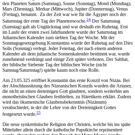
den Planeten Saturn (Samstag), Sonne (Sonntag), Mond (Mondtag),
Mars (Dienstag), Merkur (Mittwoch), Jupiter (Donnerstag), Venus
(Freitag), benannt. Zu der Zeit war wie für die Ägypter noch der
24
Saturnstag der erste Tag der Planetenwoche.
Der Saturnstag
(Samstag) galt als Unglückstag und war deshalb ein Ruhetag. Erst
im Laufe der ersten zwei Jahrhunderte wurde der Saturnstag im
Julianischen Kalender zum siebten Tag der Woche. Mit der
Sonntagsgesetzgebung Konstantins wurde der Ruhetag auf den Dies
Solis (Sonntag) verlegt. Jeder Feiertag, der nach einem anderen
Kalender als dem julianische Sonnenkalender bestimmt war, wurde
zunehmend verdrängt und einige Zeit später verboten. Der Sabbat,
der biblische Siebente Tag der biblischen Woche (nicht
Samstag/Saturnstag!) spielte kaum noch eine Rolle.
Am 23.05.325 eröffnet Konstantin das erste Konzil von Nizäa. Bei
der Abschlusssitzung des Nizeanischen Konzils wurden die Arianer,
die nicht an einen dreieinigen Gott glaubten, sondern weiterhin am
monotheistischen Glauben festhielten, zu Häretikern erklärt. Zudem
wird das ökumenische Glaubensbekenntnis (Nizänum)
verabschiedet, in der die Lehre von der Dreieinigkeit Gottes
25
festgesetzt wurde.
Die neue synkretistische Religion der Christen, welche bis ins späte
Mittelalter allein durch die katholische Papstkirche repräsentiert