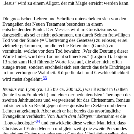
„Jesus“ wird zu einem Allgott, der mit Magie erreicht werden kann.
Die gnostischen Lehren und Schriften unterscheiden sich von den
Evangelien des Neuen Testament besonders in einem
entscheidenden Punkt. Der Messias wird im Gnostizismus so
dargestellt, als sei er nicht gekommen, um durch Seinen freiwilligen
Tod von der Sünde (= Übertretung des Gesetzes) zu erlösen; er sei
vielmehr gekommen, um die rechte Erkenntnis (Gnosis) zu
vermitteln, welche vor dem Tod bewahrt: „Wer die Deutung dieser
Worte findet, wird den Tod nicht schmecken.“ (Logion 1). Logion
13 zeigt zum Heil führende Worte Jesu auf, die aber nicht offen
zutage treten, sondern erschließt sich erst durch das tiefe Eindringen
in ihre verborgene Wahrheit. Körperlichkeit und Geschlechtlichkeit
33
wird meist abgelehnt.
Irenäus von Lyon
(ca. 135 bis ca. 200 u.Z.) war Bischof in Gallien
(heute Lyon/Frankreich) und einer der bedeutendsten Theologen des
zweiten Jahrhunderts und wegweisend für das Christentum. Irenäus
hat sicherlich zu Recht gegen diese gnostischen Sekten und deren
Lehren angekämpft. Aber auch er hat bereits das ursprüngliche
Evangelium verfälscht. Von
Justin dem Märtyrer
übernahm er die
34
„Logostheologie“
und entwickelte diese weiter. Man lehrt, dass
Christus auf Erden Mensch und gleichzeitig die zweite Person des
dreieinigen Gottes war oder sogar Gott der Allmächtige selbst, der