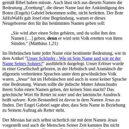
gemäß Bibel haben müsste. Auch lässt sich aus diesem Namen die
Bedeutung „Errettung“, die dieser Name laut der Ankündigung des
Boten (Engels) Gabriel bekommen sollte, nicht herleiten. Der Bote
JaHuWaHs gab Josef eine Begründung, warum er dieses
Neugeborene den für ihn bestimmten Namen geben soll:
„Sie wird aber einen Sohn gebären, und du sollst ihm den
Namen […] geben,
denn
er wird sein Volk erretten von ihren
Sünden.“ (Matthäus 1,21)
Im Hebräischen hatte jeder Name eine bestimmte Bedeutung, wie in
dem Artikel "
Unser Schöpfer - Wie ist Sein Name und wie ist der
Name Seines Sohnes?
" ausführlich dargelegt. Unser Erlöser wurde
in einer Gesellschaft geboren, in der Hebräisch und Aramäisch die
allgemein verbreiteten Sprachen unter dem gewöhnlichen Volk
waren. „Jesus“ hat im Hebräischen und auch in sonst keiner Sprache
eine Bedeutung. Warum sollte die jüdische Mutter Jahuschuahs
ihrem Sohn einen Namen geben, der keinen Sinn macht? Das
griechische Wort für Retter ist
soter
und der lateinische Ausdruck
heißt
salvare
. Kein Bestandteil ist davon in dem Namen
Jesus
zu
finden. Der Engel Gabriel sagte aber, dass Sein Name in Beziehung
zu Seinem Auftrag als Retter steht.
Der Messias hat sich selbst sicherlich nie mit dem Namen
Jesus
vorgestellt und auch die Menschen Seiner Zeit kannten Ihn nicht