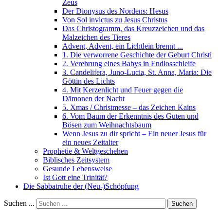
Zeus
Der Dionysus des Nordens: Hesus
Von Sol invictus zu Jesus Christus
Das Christogramm, das Kreuzzeichen und das
Malzeichen des Tieres
Advent, Advent, ein Lichtlein brennt ...
1. Die verworrene Geschichte der Geburt Christi
2. Verehrung eines Babys in Endlosschleife
3. Candelifera, Juno-Lucia, St. Anna, Maria: Die
Göttin des Lichts
4. Mit Kerzenlicht und Feuer gegen die
Dämonen der Nacht
5. Xmas / Christmesse – das Zeichen Kains
6. Vom Baum der Erkenntnis des Guten und
Bösen zum Weihnachtsbaum
Wenn Jesus zu dir spricht – Ein neuer Jesus für
ein neues Zeitalter
Prophetie & Weltgeschehen
Biblisches Zeitsystem
Gesunde Lebensweise
Ist Gott eine Trinität?
Die Sabbatruhe der (Neu-)Schöpfung
Suchen ...
Suchen