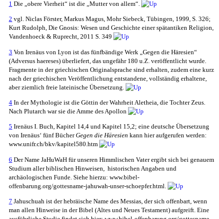
1
Die „obere Vierheit“ ist die „Mutter von allem“.
2
vgl. Niclas Förster, Markus Magus, Mohr Siebeck, Tübingen, 1999, S. 326;
Kurt Rudolph, Die Gnosis: Wesen und Geschichte einer spätantiken Religion,
Vandenhoeck & Ruprecht, 2011 S. 349
3
Von Irenäus von Lyon ist das fünfbändige Werk „Gegen die Häresien“
(Adversus haereses) überliefert, das ungefähr 180 u.Z. veröffentlicht wurde.
Fragmente in der griechischen Originalsprache sind erhalten, zudem eine kurz
nach der griechischen Veröffentlichung entstandene, vollständig erhaltene,
aber ziemlich freie lateinische Übersetzung.
4
In der Mythologie ist die Göttin der Wahrheit Aletheia, die Tochter Zeus.
Nach Plutarch war sie die Amme des Apollon
5
Irenäus I. Buch, Kapitel 14,4 und Kapitel 15,2; eine deutsche Übersetzung
von Irenäus‘ fünf Bücher
Gegen die Häresien
kann hier aufgerufen werden:
www.unifr.ch/bkv/kapitel580.htm
6
Der Name JaHuWaH für unseren Himmlischen Vater ergibt sich bei genauem
Studium aller biblischen Hinweisen, historischen Angaben und
archäologischen Funde. Siehe hierzu: www.bibel-
offenbarung.org/gottesname-jahuwah-unser-schoepfer.html.
7
Jahuschuah ist der hebräische Name des Messias, der sich offenbart, wenn
man allen Hinweise in der Bibel (Altes und Neues Testament) aufgreift. Eine
ausführliche Studie findet sich hier: www.bibel-offenbarung.org/gottesname-