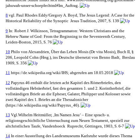
jahuwah-unser-schoepfer.html#Im_Auftrag.
8
vgl. Paul Rhodes Eddy/Gregory A. Boyd, The Jesus Legend: A Case for the
Historical Reliability of the Synoptic Jesus Tradition, 2007, S. 139
9
In: Robert J. Wilkinson, Tetragrammaton: Western Christians and the
Hebrew Name of God: From the Beginning to the Seventeenth Century,
Leiden-Boston, 2015, S. 76
10
Philo von Alexandrien, Über das Leben Mosis (De vita Mosis), Buch II, §
206, Leopold Cohn (Hrsg.), ins Deutsche übersetzt von Benno Badt, Breslau
1909, S. 356
11
https://de.wikipedia.org/wiki/IHS; abgerufen am 18.05.2018
12
Papyrus 46 enthält die letzten acht Kapitel des Römerbriefes, den
vollständigen Hebräerbrief, fast den gesamten 1. und 2. Korintherbrief, die
vollständigen Briefe an die Epheser, Galater, Philipper und Kolosser sowie
zwei Kapitel des 1. Briefes an die Thessalonicher
(https://de.wikipedia.org/wiki/Papyrus_46).
13
Vgl.Wilhelm Heitmüller, ‚Im Namen Jesu‘ – Eine sprach- u.
religionsgeschichtliche Untersuchung zum Neuen Testament, speziell zur
altchristlichen Taufe, Vandenhoeck Ruprecht, Göttingen, 1903, S. 6-7
14
In einer Ausstellung des Landesmuseums Karlsruhe wurde dieses Thema