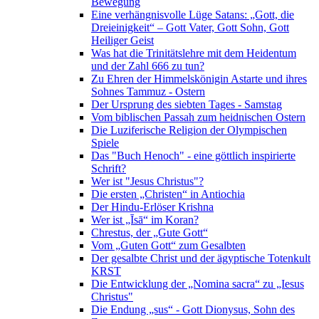
Bewegung
Eine verhängnisvolle Lüge Satans: „Gott, die
Dreieinigkeit“ – Gott Vater, Gott Sohn, Gott
Heiliger Geist
Was hat die Trinitätslehre mit dem Heidentum
und der Zahl 666 zu tun?
Zu Ehren der Himmelskönigin Astarte und ihres
Sohnes Tammuz - Ostern
Der Ursprung des siebten Tages - Samstag
Vom biblischen Passah zum heidnischen Ostern
Die Luziferische Religion der Olympischen
Spiele
Das "Buch Henoch" - eine göttlich inspirierte
Schrift?
Wer ist "Jesus Christus"?
Die ersten „Christen“ in Antiochia
Der Hindu-Erlöser Krishna
Wer ist „Īsā“ im Koran?
Chrestus, der „Gute Gott“
Vom „Guten Gott“ zum Gesalbten
Der gesalbte Christ und der ägyptische Totenkult
KRST
Die Entwicklung der „Nomina sacra“ zu „Iesus
Christus"
Die Endung „sus“ - Gott Dionysus, Sohn des