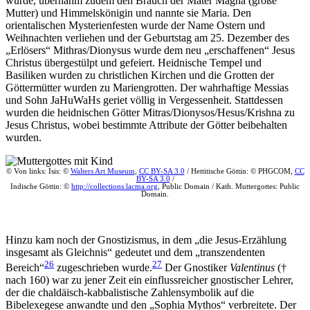
wurde, übernahm zudem den Brauch der Mater Magna (große
Mutter) und Himmelskönigin und nannte sie Maria. Den
orientalischen Mysterienfesten wurde der Name Ostern und
Weihnachten verliehen und der Geburtstag am 25. Dezember des
„Erlösers“ Mithras/Dionysus wurde dem neu „erschaffenen“ Jesus
Christus übergestülpt und gefeiert. Heidnische Tempel und
Basiliken wurden zu christlichen Kirchen und die Grotten der
Göttermütter wurden zu Mariengrotten. Der wahrhaftige Messias
und Sohn JaHuWaHs geriet völlig in Vergessenheit. Stattdessen
wurden die heidnischen Götter Mitras/Dionysos/Hesus/Krishna zu
Jesus Christus, wobei bestimmte Attribute der Götter beibehalten
wurden.
© Von links: Isis: ©
Walters Art Museum
,
CC BY-SA 3.0
/ Hettitische Göttin: © PHGCOM,
CC
BY-SA 3.0
/
Indische Göttin: ©
http://collections.lacma.org
, Public Domain / Kath. Muttergottes: Public
Domain.
Hinzu kam noch der Gnostizismus, in dem „die Jesus-Erzählung
insgesamt als Gleichnis“ gedeutet und dem „transzendenten
26
27
Bereich“
zugeschrieben wurde.
Der Gnostiker
Valentinus
(†
nach 160) war zu jener Zeit ein einflussreicher gnostischer Lehrer,
der die chaldäisch-kabbalistische Zahlensymbolik auf die
Bibelexegese anwandte und den „Sophia Mythos“ verbreitete. Der