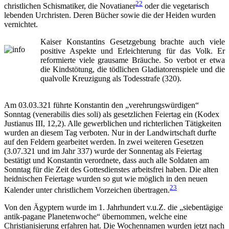
22
christlichen Schismatiker, die Novatianer
oder die vegetarisch
lebenden Urchristen. Deren Bücher sowie die der Heiden wurden
vernichtet.
Kaiser Konstantins Gesetzgebung brachte auch viele
positive Aspekte und Erleichterung für das Volk. Er
reformierte viele grausame Bräuche. So verbot er etwa
die Kindstötung, die tödlichen Gladiatorenspiele und die
qualvolle Kreuzigung als Todesstrafe (320).
Am 03.03.321 führte Konstantin den „verehrungswürdigen“
Sonntag (venerabilis dies soli) als gesetzlichen Feiertag ein (Kodex
Justianus III, 12,2). Alle gewerblichen und richterlichen Tätigkeiten
wurden an diesem Tag verboten. Nur in der Landwirtschaft durfte
auf den Feldern gearbeitet werden. In zwei weiteren Gesetzen
(3.07.321 und im Jahr 337) wurde der Sonnentag als Feiertag
bestätigt und Konstantin verordnete, dass auch alle Soldaten am
Sonntag für die Zeit des Gottesdienstes arbeitsfrei haben. Die alten
heidnischen Feiertage wurden so gut wie möglich in den neuen
23
Kalender unter christlichem Vorzeichen übertragen.
Von den Ägyptern wurde im 1. Jahrhundert v.u.Z. die „siebentägige
antik-pagane Planetenwoche“ übernommen, welche eine
Christianisierung erfahren hat. Die Wochennamen wurden jetzt nach