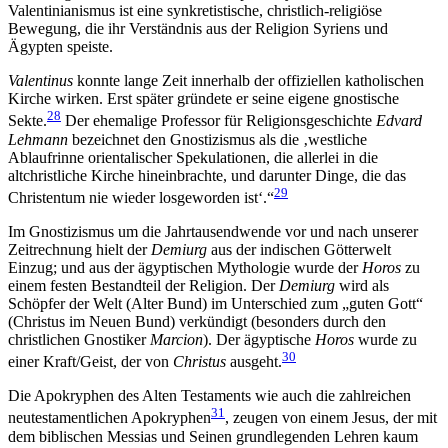
Valentinianismus ist eine synkretistische, christlich-religiöse
Bewegung, die ihr Verständnis aus der Religion Syriens und
Ägypten speiste.
Valentinus
konnte lange Zeit innerhalb der offiziellen katholischen
Kirche wirken. Erst später gründete er seine eigene gnostische
28
Sekte.
Der ehemalige Professor für Religionsgeschichte
Edvard
Lehmann
bezeichnet den Gnostizismus als die ‚westliche
Ablaufrinne orientalischer Spekulationen, die allerlei in die
altchristliche Kirche hineinbrachte, und darunter Dinge, die das
29
Christentum nie wieder losgeworden ist‘.“
Im Gnostizismus um die Jahrtausendwende vor und nach unserer
Zeitrechnung hielt der
Demiurg
aus der indischen Götterwelt
Einzug; und aus der ägyptischen Mythologie wurde der
Horos
zu
einem festen Bestandteil der Religion. Der
Demiurg
wird als
Schöpfer der Welt (Alter Bund) im Unterschied zum „guten Gott“
(Christus im Neuen Bund) verkündigt (besonders durch den
christlichen Gnostiker
Marcion
). Der ägyptische
Horos
wurde zu
30
einer Kraft/Geist, der von
Christus
ausgeht.
Die Apokryphen des Alten Testaments wie auch die zahlreichen
31
neutestamentlichen Apokryphen
, zeugen von einem Jesus, der mit
dem biblischen Messias und Seinen grundlegenden Lehren kaum