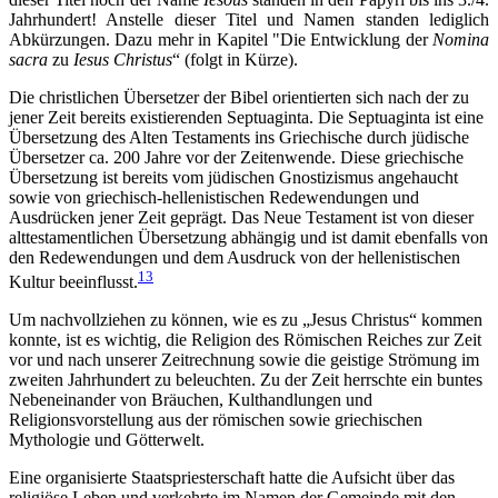
Jahrhundert! Anstelle dieser Titel und Namen standen lediglich
Abkürzungen. Dazu mehr in Kapitel "Die Entwicklung der
Nomina
sacra
zu
Iesus Christus
“ (folgt in Kürze).
Die christlichen Übersetzer der Bibel orientierten sich nach der zu
jener Zeit bereits existierenden Septuaginta. Die Septuaginta ist eine
Übersetzung des Alten Testaments ins Griechische durch jüdische
Übersetzer ca. 200 Jahre vor der Zeitenwende. Diese griechische
Übersetzung ist bereits vom jüdischen Gnostizismus angehaucht
sowie von griechisch-hellenistischen Redewendungen und
Ausdrücken jener Zeit geprägt. Das Neue Testament ist von dieser
alttestamentlichen Übersetzung abhängig und ist damit ebenfalls von
den Redewendungen und dem Ausdruck von der hellenistischen
13
Kultur beeinflusst.
Um nachvollziehen zu können, wie es zu „Jesus Christus“ kommen
konnte, ist es wichtig, die Religion des Römischen Reiches zur Zeit
vor und nach unserer Zeitrechnung sowie die geistige Strömung im
zweiten Jahrhundert zu beleuchten. Zu der Zeit herrschte ein buntes
Nebeneinander von Bräuchen, Kulthandlungen und
Religionsvorstellung aus der römischen sowie griechischen
Mythologie und Götterwelt.
Eine organisierte Staatspriesterschaft hatte die Aufsicht über das
religiöse Leben und verkehrte im Namen der Gemeinde mit den