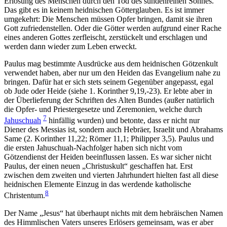
Erlösung des Menschen durch den Tod des sündenreinen Sohnes.
Das gibt es in keinem heidnischen Götterglauben. Es ist immer
umgekehrt: Die Menschen müssen Opfer bringen, damit sie ihren
Gott zufriedenstellen. Oder die Götter werden aufgrund einer Rache
eines anderen Gottes zerfleischt, zerstückelt und erschlagen und
werden dann wieder zum Leben erweckt.
Paulus mag bestimmte Ausdrücke aus dem heidnischen Götzenkult
verwendet haben, aber nur um den Heiden das Evangelium nahe zu
bringen. Dafür hat er sich stets seinem Gegenüber angepasst, egal
ob Jude oder Heide (siehe 1. Korinther 9,19,-23). Er lebte aber in
der Überlieferung der Schriften des Alten Bundes (außer natürlich
die Opfer- und Priestergesetze und Zeremonien, welche durch
7
Jahuschuah
hinfällig wurden) und betonte, dass er nicht nur
Diener des Messias ist, sondern auch Hebräer, Israelit und Abrahams
Same (2. Korinther 11,22; Römer 11,1; Philipper 3,5). Paulus und
die ersten Jahuschuah-Nachfolger haben sich nicht vom
Götzendienst der Heiden beeinflussen lassen. Es war sicher nicht
Paulus, der einen neuen „Christuskult“ geschaffen hat. Erst
zwischen dem zweiten und vierten Jahrhundert hielten fast all diese
heidnischen Elemente Einzug in das werdende katholische
8
Christentum.
Der Name „Jesus“ hat überhaupt nichts mit dem hebräischen Namen
des Himmlischen Vaters unseres Erlösers gemeinsam, was er aber