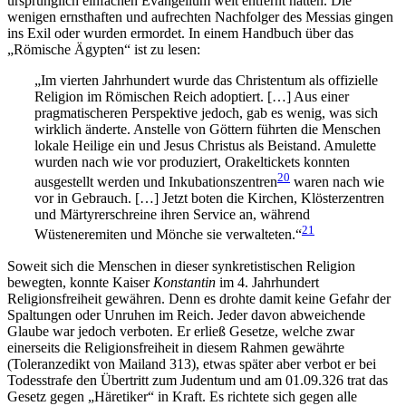
ursprünglich einfachen Evangelium weit entfernt hatten. Die
wenigen ernsthaften und aufrechten Nachfolger des Messias gingen
ins Exil oder wurden ermordet. In einem Handbuch über das
„Römische Ägypten“ ist zu lesen:
„Im vierten Jahrhundert wurde das Christentum als offizielle
Religion im Römischen Reich adoptiert. […] Aus einer
pragmatischeren Perspektive jedoch, gab es wenig, was sich
wirklich änderte. Anstelle von Göttern führten die Menschen
lokale Heilige ein und Jesus Christus als Beistand. Amulette
wurden nach wie vor produziert, Orakeltickets konnten
20
ausgestellt werden und Inkubationszentren
waren nach wie
vor in Gebrauch. […] Jetzt boten die Kirchen, Klösterzentren
und Märtyrerschreine ihren Service an, während
21
Wüsteneremiten und Mönche sie verwalteten.“
Soweit sich die Menschen in dieser synkretistischen Religion
bewegten, konnte Kaiser
Konstantin
im 4. Jahrhundert
Religionsfreiheit gewähren. Denn es drohte damit keine Gefahr der
Spaltungen oder Unruhen im Reich. Jeder davon abweichende
Glaube war jedoch verboten. Er erließ Gesetze, welche zwar
einerseits die Religionsfreiheit in diesem Rahmen gewährte
(Toleranzedikt von Mailand 313), etwas später aber verbot er bei
Todesstrafe den Übertritt zum Judentum und am 01.09.326 trat das
Gesetz gegen „Häretiker“ in Kraft. Es richtete sich gegen alle