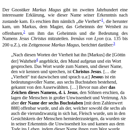
Der Gnostiker
Markus Magus
gibt im zweiten Jahrhundert eine
interessante Erklärung, wie dieser Name seiner Erkenntnis nach
1
zustande kam. Es erschien ihm nämlich „die Vierheit“
, die herunter
kam, um Markus, dem Magier, das Geheimnis der Weisheit zu
2
offenbaren,
um ihm das Geheimnis und die Bedeutung des
Namens
Jesus Christus
mitzuteilen.
Irenäus von Lyon
(ca. 135 bis
3
200 u.Z.), ein Zeitgenosse
Markus Magus
, berichtet darüber:
„Nach diesen Worten der Vierheit hat ihn [Markus] die [Göttin
4
der] Wahrheit
angeblickt, den Mund aufgetan und ein Wort
gesprochen. Das Wort wurde zum Namen, und dieser Name,
den wir kennen und sprechen, ist
Christus Jesus
. [… die
„Vierheit“ trat dazwischen und sprach u.a:]
Jesou
s ist ein
bedeutungsvoller Name, aus sechs Buchstaben bestehend,
gekannt von den Auserwählten. […] Bevor nun aber
das
Zeichen dieses Namens, d. i. Jesus
, den Söhnen erschien, da
lagen die Menschen in großer Unwissenheit und Verirrung. Als
aber
der Name der sechs Buchstaben
[mit dem Zahlenwert
888] offenbar wurde, und als der, welcher sowohl die sechs als
auch die vierundzwanzig in sich hat, Fleisch wurde, um in den
Gesichtskreis der Menschen herniederzusteigen, da wurden sie
in seiner Erkenntnis die Unwissenheit los und kamen aus dem
Tode ins Leben, indem dieser Name ihnen zum Weg wurde,