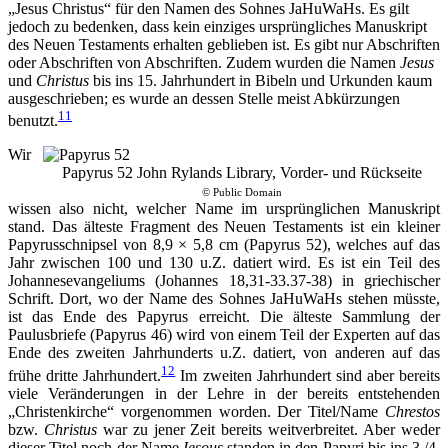
„Jesus Christus“ für den Namen des Sohnes JaHuWaHs. Es gilt
jedoch zu bedenken, dass kein einziges ursprüngliches Manuskript
des Neuen Testaments erhalten geblieben ist. Es gibt nur Abschriften
oder Abschriften von Abschriften. Zudem wurden die Namen
Jesus
und
Christus
bis ins 15. Jahrhundert in Bibeln und Urkunden kaum
ausgeschrieben; es wurde an dessen Stelle meist Abkürzungen
11
benutzt.
Wir
Papyrus 52 John Rylands Library, Vorder- und Rückseite
© Public Domain
wissen also nicht, welcher Name im ursprünglichen Manuskript
stand. Das älteste Fragment des Neuen Testaments ist ein kleiner
Papyrusschnipsel von 8,9 × 5,8 cm (Papyrus 52), welches auf das
Jahr zwischen 100 und 130 u.Z. datiert wird. Es ist ein Teil des
Johannesevangeliums (Johannes 18,31-33.37-38) in griechischer
Schrift. Dort, wo der Name des Sohnes JaHuWaHs stehen müsste,
ist das Ende des Papyrus erreicht. Die älteste Sammlung der
Paulusbriefe (Papyrus 46) wird von einem Teil der Experten auf das
Ende des zweiten Jahrhunderts u.Z. datiert, von anderen auf das
12
frühe dritte Jahrhundert.
Im zweiten Jahrhundert sind aber bereits
viele Veränderungen in der Lehre in der bereits entstehenden
„Christenkirche“ vorgenommen worden. Der Titel/Name
Chrestos
bzw.
Christus
war zu jener Zeit bereits weitverbreitet. Aber weder
dieser Titel noch der Name
Iesous
standen in den Papyri bis ins 3./4.