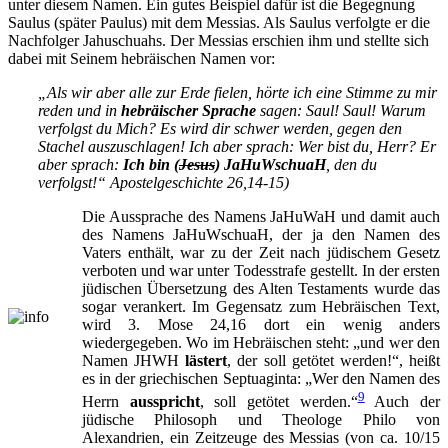
unter diesem Namen. Ein gutes Beispiel dafür ist die Begegnung
Saulus (später Paulus) mit dem Messias. Als Saulus verfolgte er die
Nachfolger Jahuschuahs. Der Messias erschien ihm und stellte sich
dabei mit Seinem hebräischen Namen vor:
„Als wir aber alle zur Erde fielen, hörte ich eine Stimme zu mir
reden und in
hebräischer Sprache
sagen: Saul! Saul! Warum
verfolgst du Mich? Es wird dir schwer werden, gegen den
Stachel auszuschlagen! Ich aber sprach: Wer bist du, Herr? Er
aber sprach:
Ich bin (
Jesus
) JaHuWschuaH
, den du
verfolgst!“ Apostelgeschichte 26,14-15)
Die Aussprache des Namens JaHuWaH und damit auch
des Namens JaHuWschuaH, der ja den Namen des
Vaters enthält, war zu der Zeit nach jüdischem Gesetz
verboten und war unter Todesstrafe gestellt. In der ersten
jüdischen Übersetzung des Alten Testaments wurde das
sogar verankert. Im Gegensatz zum Hebräischen Text,
wird 3. Mose 24,16 dort ein wenig anders
wiedergegeben. Wo im Hebräischen steht: „und wer den
Namen JHWH
lästert
, der soll getötet werden!“, heißt
es in der griechischen Septuaginta: „Wer den Namen des
9
Herrn
ausspricht
, soll getötet werden.“
Auch der
jüdische Philosoph und Theologe Philo von
Alexandrien, ein Zeitzeuge des Messias (von ca. 10/15