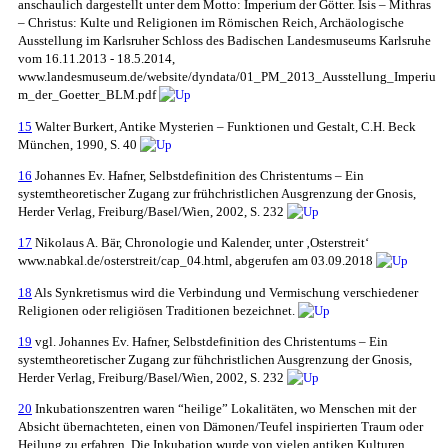
anschaulich dargestellt unter dem Motto: Imperium der Götter. Isis – Mithras
– Christus: Kulte und Religionen im Römischen Reich, Archäologische
Ausstellung im Karlsruher Schloss des Badischen Landesmuseums Karlsruhe
vom 16.11.2013 - 18.5.2014,
www.landesmuseum.de/website/dyndata/01_PM_2013_Ausstellung_Imperiu
m_der_Goetter_BLM.pdf
15
Walter Burkert, Antike Mysterien – Funktionen und Gestalt, C.H. Beck
München, 1990, S. 40
16
Johannes Ev. Hafner, Selbstdefinition des Christentums – Ein
systemtheoretischer Zugang zur frühchristlichen Ausgrenzung der Gnosis,
Herder Verlag, Freiburg/Basel/Wien, 2002, S. 232
17
Nikolaus A. Bär, Chronologie und Kalender, unter ‚Osterstreit‘
www.nabkal.de/osterstreit/cap_04.html, abgerufen am 03.09.2018
18
Als Synkretismus wird die Verbindung und Vermischung verschiedener
Religionen oder religiösen Traditionen bezeichnet.
19
vgl. Johannes Ev. Hafner, Selbstdefinition des Christentums – Ein
systemtheoretischer Zugang zur fühchristlichen Ausgrenzung der Gnosis,
Herder Verlag, Freiburg/Basel/Wien, 2002, S. 232
20
Inkubationszentren waren “heilige” Lokalitäten, wo Menschen mit der
Absicht übernachteten, einen von Dämonen/Teufel inspirierten Traum oder
Heilung zu erfahren. Die Inkubation wurde von vielen antiken Kulturen