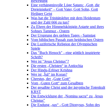
Bewegung
Eine verhängnisvolle Lüge Satans: „Gott, die
Dreieinigkeit“ – Gott Vater, Gott Sohn, Gott
Heiliger Geist
Was hat die Trinitätslehre mit dem Heidentum
und der Zahl 666 zu tun?
Zu Ehren der Himmelskönigin Astarte und ihres
Sohnes Tammuz - Ostern
Der Ursprung des siebten Tages - Samstag
Vom biblischen Passah zum heidnischen Ostern
Die Luziferische Religion der Olympischen
Spiele
Das "Buch Henoch" - eine göttlich inspirierte
Schrift?
Wer ist "Jesus Christus"?
Die ersten „Christen“ in Antiochia
Der Hindu-Erlöser Krishna
Wer ist „Īsā“ im Koran?
Chrestus, der „Gute Gott“
Vom „Guten Gott“ zum Gesalbten
Der gesalbte Christ und der ägyptische Totenkult
KRST
Die Entwicklung der „Nomina sacra“ zu „Iesus
Christus"
Die Endung „sus“ - Gott Dionysus, Sohn des