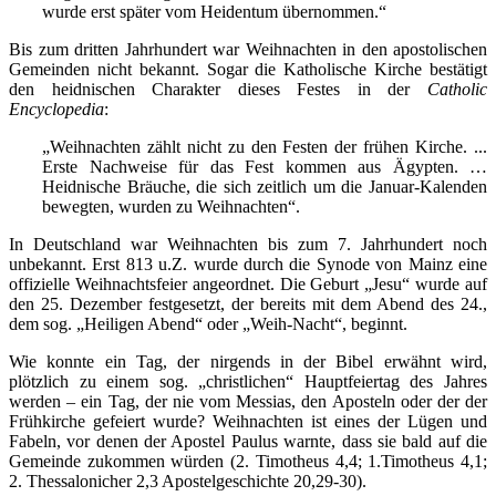
wurde erst später vom Heidentum übernommen.“
Bis zum dritten Jahrhundert war Weihnachten in den apostolischen
Gemeinden nicht bekannt. Sogar die Katholische Kirche bestätigt
den heidnischen Charakter dieses Festes in der
Catholic
Encyclopedia
:
„Weihnachten zählt nicht zu den Festen der frühen Kirche. ...
Erste Nachweise für das Fest kommen aus Ägypten. …
Heidnische Bräuche, die sich zeitlich um die Januar-Kalenden
bewegten, wurden zu Weihnachten“.
In Deutschland war Weihnachten bis zum 7. Jahrhundert noch
unbekannt. Erst 813 u.Z. wurde durch die Synode von Mainz eine
offizielle Weihnachtsfeier angeordnet. Die Geburt „Jesu“ wurde auf
den 25. Dezember festgesetzt, der bereits mit dem Abend des 24.,
dem sog. „Heiligen Abend“ oder „Weih-Nacht“, beginnt.
Wie konnte ein Tag, der nirgends in der Bibel erwähnt wird,
plötzlich zu einem sog. „christlichen“ Hauptfeiertag des Jahres
werden – ein Tag, der nie vom Messias, den Aposteln oder der der
Frühkirche gefeiert wurde? Weihnachten ist eines der Lügen und
Fabeln, vor denen der Apostel Paulus warnte, dass sie bald auf die
Gemeinde zukommen würden (2. Timotheus 4,4; 1.Timotheus 4,1;
2. Thessalonicher 2,3 Apostelgeschichte 20,29-30).