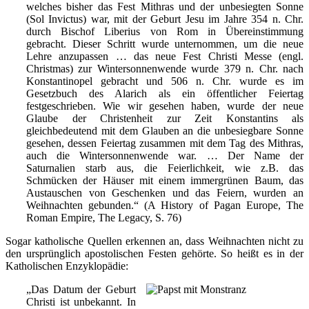
welches bisher das Fest Mithras und der unbesiegten Sonne
(Sol Invictus) war, mit der Geburt Jesu im Jahre 354 n. Chr.
durch Bischof Liberius von Rom in Übereinstimmung
gebracht. Dieser Schritt wurde unternommen, um die neue
Lehre anzupassen … das neue Fest Christi Messe (engl.
Christmas) zur Wintersonnenwende wurde 379 n. Chr. nach
Konstantinopel gebracht und 506 n. Chr. wurde es im
Gesetzbuch des Alarich als ein öffentlicher Feiertag
festgeschrieben. Wie wir gesehen haben, wurde der neue
Glaube der Christenheit zur Zeit Konstantins als
gleichbedeutend mit dem Glauben an die unbesiegbare Sonne
gesehen, dessen Feiertag zusammen mit dem Tag des Mithras,
auch die Wintersonnenwende war. … Der Name der
Saturnalien starb aus, die Feierlichkeit, wie z.B. das
Schmücken der Häuser mit einem immergrünen Baum, das
Austauschen von Geschenken und das Feiern, wurden an
Weihnachten gebunden.“ (A History of Pagan Europe, The
Roman Empire, The Legacy, S. 76)
Sogar katholische Quellen erkennen an, dass Weihnachten nicht zu
den ursprünglich apostolischen Festen gehörte. So heißt es in der
Katholischen Enzyklopädie:
„Das Datum der Geburt
Christi ist unbekannt. In