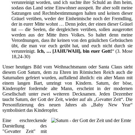
verunreinigt worden, und ich suchte ihre Schuld an ihm heim,
sodass das Land seine Einwohner ausspeit. Ihr aber sollt meine
Satzungen und Rechtsbestimmungen halten und keinen dieser
Gräuel verüben, weder der Einheimische noch der Fremdling,
der in eurer Mitte wohnt … Denn jeder, der einen dieser Gräuel
tut — die Seelen, die dergleichen verüben, sollen ausgerottet
werden aus der Mitte ihres Volkes. So haltet denn meine
Verordnungen, dass ihr keinen von den gräulichen Gebräuchen
übt, die man vor euch geübt hat, und euch nicht durch sie
verunreinigt.
Ich, … [JAHUWAH], bin euer Gott!
“ (3. Mose
18,24-30)
Unser heutiges Bild vom Weihnachtsmann oder Santa Claus sieht
diesem Gott Saturn, dem zu Ehren im Römischen Reich auch die
Saturnalien gefeiert wurden, auffallend ähnlich: ein alter Mann mit
einem langen Bart, umringt von Kindern. Saturn, der böse,
Kinderopfer fordernde alte Mann, erscheint in der modernen
Gesellschaft unter zwei weiteren Decknamen. Jeden Dezember
taucht Saturn, der Gott der Zeit, wieder auf als „Gevatter Zeit“. Die
Personifizierung des neuen Jahres als „Baby New Year“
symbolisiert das Kinderopfer.
Eine erschreckende
Darstellung des
"Gevatter Zeit" mit