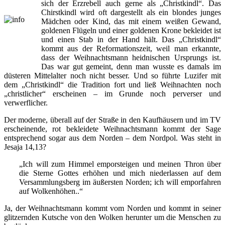
sich der Erzrebell auch gerne als „Christkindl“. Das
Chirstkindl wird oft dargestellt als ein blondes junges
Mädchen oder Kind, das mit einem weißen Gewand,
goldenen Flügeln und einer goldenen Krone bekleidet ist
und einen Stab in der Hand hält. Das „Christkindl“
kommt aus der Reformationszeit, weil man erkannte,
dass der Weihnachtsmann heidnischen Ursprungs ist.
Das war gut gemeint, denn man wusste es damals im
düsteren Mittelalter noch nicht besser. Und so führte Luzifer mit
dem „Christkindl“ die Tradition fort und ließ Weihnachten noch
„christlicher“ erscheinen – im Grunde noch perverser und
verwerflicher.
Der moderne, überall auf der Straße in den Kaufhäusern und im TV
erscheinende, rot bekleidete Weihnachtsmann kommt der Sage
entsprechend sogar aus dem Norden – dem Nordpol. Was steht in
Jesaja 14,13?
„Ich will zum Himmel emporsteigen und meinen Thron über
die Sterne Gottes erhöhen und mich niederlassen auf dem
Versammlungsberg im äußersten Norden; ich will emporfahren
auf Wolkenhöhen..“
Ja, der Weihnachtsmann kommt vom Norden und kommt in seiner
glitzernden Kutsche von den Wolken herunter um die Menschen zu