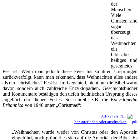
der
Menschen.
Viele
Christen sind
sogar
überzeugt,
dass
Weihnachten
ein
biblisches,
heiliges und
gesegnetes
Fest ist. Wenn man jedoch diese Feier bis zu ihren Ursprüngen
zurückverfolgt, kann man erkennen, dass Weihnachten alles andere
als ein „christliches“ Fest ist. Im Gegenteil, nicht nur die Bibel warnt
davor, sondern auch zahlreiche Enzyklopädien, Geschichtsbücher
und Kommentare bestätigen den tiefen heidnischen Ursprung dieses
angeblich christlichen Festes. So schreibt z.B. die
Encyclopedia
Britannica
von 1946 unter „Christmas“:
Artikel als PDF
herunterladen oder ausdrucken
„Weihnachten wurde weder von Christus oder den Aposteln
eingeführt, noch gründet es sich auf die Autorität der Bibel. Es