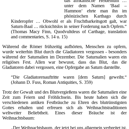
das afrikanische Heidentum …
unter dem Namen ‘Baal –
Hammon‘ ehrte man ihn im
phönizischen Karthago durch
Kinderopfer … Obwohl er als Fruchtbarkeitsgott galt, war
Saturn-Baal … rücksichtslos in seiner Forderung nach Opfern.“
(Thomas Macy Finn, Quodvultdeus of Carthage, translation
and commentaries, S. 14 u. 15)
Während die Römer frühzeitig aufhörten, Menschen zu opfern,
wurde weiterhin Blut durch die Gladiatoren vergossen - besonders
während der Saturnalien im Dezember. Die Saturnalien waren ein
religiöses Fest. Allen war bewusst, dass das Blut, das die
Gladiatoren dabei vergossen, eine Opfergabe an Saturn darstellte.
“Die Gladiatorenauftritte waren [dem Saturn] geweiht.“
(Johann D. Fuss, Roman Antiquities, S. 359)
Trotz der Gewalt und des Blutvergießens waren die Saturnalien eine
Zeit zum Feiern und Fröhlichsein. Bis heute haben sich die
verschiedenen antiken Festbräuche zu Ehren des blutrünstigsten
Gottes erhalten und erfreuen sich als Weihnachtstraditionen
weltweiter Beliebtheit. Eines dieser Bräuche ist der
Weihnachtsbaum:
„Der Weihnachtsbaum, der jetzt bei uns allgemein verbreitet ist,