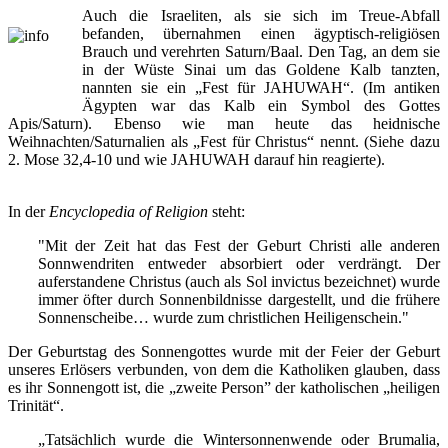
Auch die Israeliten, als sie sich im Treue-Abfall
befanden, übernahmen einen ägyptisch-religiösen
Brauch und verehrten Saturn/Baal. Den Tag, an dem sie
in der Wüste Sinai um das Goldene Kalb tanzten,
nannten sie ein „Fest für JAHUWAH“. (Im antiken
Ägypten war das Kalb ein Symbol des Gottes
Apis/Saturn). Ebenso wie man heute das heidnische
Weihnachten/Saturnalien als „Fest für Christus“ nennt. (Siehe dazu
2. Mose 32,4-10 und wie JAHUWAH darauf hin reagierte).
In der
Encyclopedia of Religion
steht:
"Mit der Zeit hat das Fest der Geburt Christi alle anderen
Sonnwendriten entweder absorbiert oder verdrängt. Der
auferstandene Christus (auch als Sol invictus bezeichnet) wurde
immer öfter durch Sonnenbildnisse dargestellt, und die frühere
Sonnenscheibe… wurde zum christlichen Heiligenschein."
Der Geburtstag des Sonnengottes wurde mit der Feier der Geburt
unseres Erlösers verbunden, von dem die Katholiken glauben, dass
es ihr Sonnengott ist, die „zweite Person” der katholischen „heiligen
Trinität“.
„Tatsächlich wurde die Wintersonnenwende oder Brumalia,