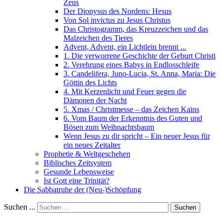
Zeus
Der Dionysus des Nordens: Hesus
Von Sol invictus zu Jesus Christus
Das Christogramm, das Kreuzzeichen und das
Malzeichen des Tieres
Advent, Advent, ein Lichtlein brennt ...
1. Die verworrene Geschichte der Geburt Christi
2. Verehrung eines Babys in Endlosschleife
3. Candelifera, Juno-Lucia, St. Anna, Maria: Die
Göttin des Lichts
4. Mit Kerzenlicht und Feuer gegen die
Dämonen der Nacht
5. Xmas / Christmesse – das Zeichen Kains
6. Vom Baum der Erkenntnis des Guten und
Bösen zum Weihnachtsbaum
Wenn Jesus zu dir spricht – Ein neuer Jesus für
ein neues Zeitalter
Prophetie & Weltgeschehen
Biblisches Zeitsystem
Gesunde Lebensweise
Ist Gott eine Trinität?
Die Sabbatruhe der (Neu-)Schöpfung
Suchen ...
Suchen