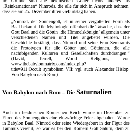
Im Grunde sind alle heidnischen Götter nichts anderes als
„Reinkarnationen“ Nimrods, die alle für sich in Anspruch nehmen,
dass sie am 25. Dezember ihren Geburtstag haben.
„Nimrod, der Sonnengott, ist in seiner vergötterten Form als
Baal bekannt. Die Mythologie offenbart die Tatsache, dass der
Gott Baal und die Göttin ‚die Himmelskönigin’ allgemein unter
verschiedenen Namen und Titel angebetet wurden. Die
Geschichte bestätigt, dass Nimrod und seine Frau Semiramis
die Prototypen für alle Götter und Göttinnen, die alle
nachfolgenden Kulturen und Gesellschaften durchdrangen.“
(David, Terrell, World Religions, von
www.thebabylonmatrix.com/index.php?
title=911:Occult_symbolism_VII; vgl. auch Alexander Hislop,
Von Babylon nach Rom)
Saturnalien
Von Babylon nach Rom – Die
Auch im heidnischen Römischen Reich wurde im Dezember zu
Ehren des Sonnengottes eine ein-wöchige Feier abgehalten. Wurde
in Babylon Baal, Nimrod oder seine Wiedergeburt in der Figur des
Tammuz verehrt, so war es bei den Römern Gott Saturn, dem zu