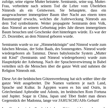
zufolge, seine eigene Mutter heiratete. Semiramis, seine sog. Mutter-
Frau, verbreitete nach seinem Tod die Lehre vom Überleben
Nimrods als ein Geistwesen. Sie behauptete, dass ein
ausgewachsener immergrüner Baum über Nacht aus einem toten
Baumstumpf erwuchs, welches die Auferweckung Nimrods aus
dem Tod symbolisierte. Weiter propagierte Semiramis dem Volk,
dass Nimrod an seinem Geburtstag jedes Jahr diesen immergrünen
Baum besuchen und Geschenke dort hinterlegen würde. Es war der
25. Dezember, an dem Nimrod geboren wurde.
Semiramis wurde so zur „Himmelskönigin“ und Nimrod wurde zum
falschen Messias, der Sohn Baals, des Sonnengottes. Nimrod wurde
wiedergeboren als Tammuz. Dieses babylonische System „Mutter
mit Kind“ (Semiramis und Nimrod wiedergeboren) wurde zum
Hauptobjekt der Anbetung. Nach der Sprachenverwirrung in Babel
verteilten sich die Menschen über die ganze Welt und nahmen die
Religion Nimrods mit.
Diese Art der heidnischen Götzenverehrung hat sich seither über die
ganze Welt ausgebreitet. Die Namen variieren je nach Land,
Sprache und Kultur. In Ägypten waren es Isis und Osiris, in
Griechenland Aphrodite und Adonis, im heidnischen Rom Fortuna
und Jupiter. Sogar in China, Japan und Tibet findet man dieses
Gegenstück der Madonna, lange vor JAHUSCHUAHs Geburt!