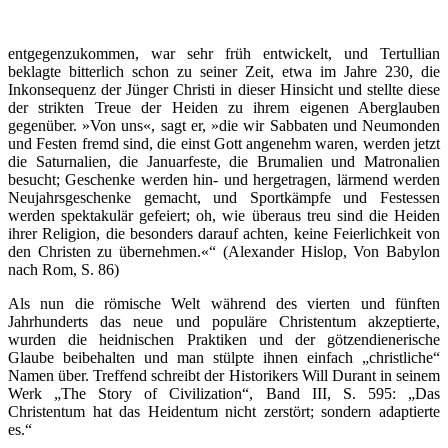
entgegenzukommen, war sehr früh entwickelt, und Tertullian
beklagte bitterlich schon zu seiner Zeit, etwa im Jahre 230, die
Inkonsequenz der Jünger Christi in dieser Hinsicht und stellte diese
der strikten Treue der Heiden zu ihrem eigenen Aberglauben
gegenüber. »Von uns«, sagt er, »die wir Sabbaten und Neumonden
und Festen fremd sind, die einst Gott angenehm waren, werden jetzt
die Saturnalien, die Januarfeste, die Brumalien und Matronalien
besucht; Geschenke werden hin- und hergetragen, lärmend werden
Neujahrsgeschenke gemacht, und Sportkämpfe und Festessen
werden spektakulär gefeiert; oh, wie überaus treu sind die Heiden
ihrer Religion, die besonders darauf achten, keine Feierlichkeit von
den Christen zu übernehmen.«“ (Alexander Hislop, Von Babylon
nach Rom, S. 86)
Als nun die römische Welt während des vierten und fünften
Jahrhunderts das neue und populäre Christentum akzeptierte,
wurden die heidnischen Praktiken und der götzendienerische
Glaube beibehalten und man stülpte ihnen einfach „christliche“
Namen über. Treffend schreibt der Historikers Will Durant in seinem
Werk „The Story of Civilization“, Band III, S. 595: „Das
Christentum hat das Heidentum nicht zerstört; sondern adaptierte
es.“