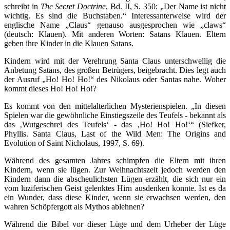
schreibt in
The Secret Doctrine
, Bd. II, S. 350: „Der Name ist nicht
wichtig. Es sind die Buchstaben.“ Interessanterweise wird der
englische Name „Claus“ genauso ausgesprochen wie „claws“
(deutsch: Klauen). Mit anderen Worten: Satans Klauen. Eltern
geben ihre Kinder in die Klauen Satans.
Kindern wird mit der Verehrung Santa Claus unterschwellig die
Anbetung Satans, des großen Betrügers, beigebracht. Dies legt auch
der Ausruf „Ho! Ho! Ho!“ des Nikolaus oder Santas nahe. Woher
kommt dieses Ho! Ho! Ho!?
Es kommt von den mittelalterlichen Mysterienspielen. „In diesen
Spielen war die gewöhnliche Einstiegszeile des Teufels - bekannt als
das ‚Wutgeschrei des Teufels‘ - das ‚Ho! Ho! Ho!‘“ (Siefker,
Phyllis. Santa Claus, Last of the Wild Men: The Origins and
Evolution of Saint Nicholaus, 1997, S. 69).
Während des gesamten Jahres schimpfen die Eltern mit ihren
Kindern, wenn sie lügen. Zur Weihnachtszeit jedoch werden den
Kindern dann die abscheulichsten Lügen erzählt, die sich nur ein
vom luziferischen Geist gelenktes Hirn ausdenken konnte. Ist es da
ein Wunder, dass diese Kinder, wenn sie erwachsen werden, den
wahren Schöpfergott als Mythos ablehnen?
Während die Bibel vor dieser Lüge und dem Urheber der Lüge