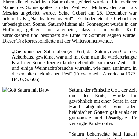
Ehren die einwöchigen Saturnalien gefeiert wurden. Ein weiterer
Name des Sonnengottes zu der Zeit war Mithras, der auch als
Messias angebetet wurde. Seine Geburt am 25. Dezember war
bekannt als „Natalis Invictus Sol“. Es bedeutete die Geburt der
unbesiegbaren Sonne. Saturn/Mithras als Sonnengott wurde in der
Hoffnung gefeiert und angebetet, dass er in voller Kraft
zurückkehren und besonders die Ernte im Sommer segnen würde.
Dieser Tag korrespondierte mit der Wintersonnenwende.
„Die römischen Saturnalien (ein Fest, das Saturn, dem Gott des
Ackerbaus, gewidmet war und mit dem man die wiedererlangte
Kraft der Sonne feierte) fanden ebenfalls zu dieser Zeit statt,
und einige Weihnachtsbräuche wurzeln, wie man annimmt, in
diesem alten heidnischen Fest” (Encyclopedia Americana 1977,
Bd. 6, S. 666).
Saturn, der römische Gott der Zeit
und der Ernte, wurde für
gewöhnlich mit einer Sense in der
Hand abgebildet. Von allen
heidnischen Göttern galt er als der
grausamste und bösartigste. Er
verlangte Kinderopfer.
“Saturn beherrschte bald [auch]