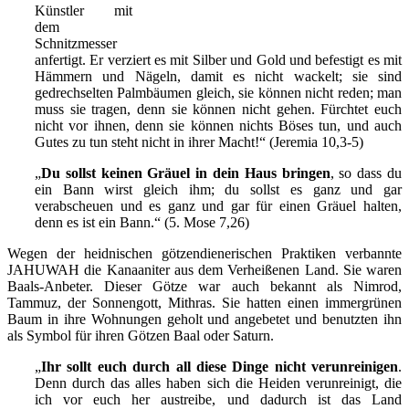
Künstler mit
dem
Schnitzmesser
anfertigt. Er verziert es mit Silber und Gold und befestigt es mit
Hämmern und Nägeln, damit es nicht wackelt; sie sind
gedrechselten Palmbäumen gleich, sie können nicht reden; man
muss sie tragen, denn sie können nicht gehen. Fürchtet euch
nicht vor ihnen, denn sie können nichts Böses tun, und auch
Gutes zu tun steht nicht in ihrer Macht!“ (Jeremia 10,3-5)
„
Du sollst keinen Gräuel in dein Haus bringen
, so dass du
ein Bann wirst gleich ihm; du sollst es ganz und gar
verabscheuen und es ganz und gar für einen Gräuel halten,
denn es ist ein Bann.“ (5. Mose 7,26)
Wegen der heidnischen götzendienerischen Praktiken verbannte
JAHUWAH die Kanaaniter aus dem Verheißenen Land. Sie waren
Baals-Anbeter. Dieser Götze war auch bekannt als Nimrod,
Tammuz, der Sonnengott, Mithras. Sie hatten einen immergrünen
Baum in ihre Wohnungen geholt und angebetet und benutzten ihn
als Symbol für ihren Götzen Baal oder Saturn.
„
Ihr sollt euch durch all diese Dinge nicht verunreinigen
.
Denn durch das alles haben sich die Heiden verunreinigt, die
ich vor euch her austreibe, und dadurch ist das Land