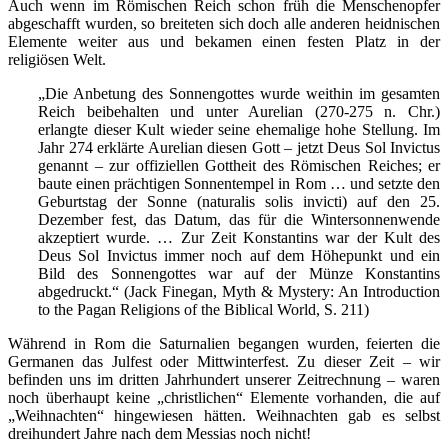
Auch wenn im Römischen Reich schon früh die Menschenopfer
abgeschafft wurden, so breiteten sich doch alle anderen heidnischen
Elemente weiter aus und bekamen einen festen Platz in der
religiösen Welt.
„Die Anbetung des Sonnengottes wurde weithin im gesamten
Reich beibehalten und unter Aurelian (270-275 n. Chr.)
erlangte dieser Kult wieder seine ehemalige hohe Stellung. Im
Jahr 274 erklärte Aurelian diesen Gott – jetzt Deus Sol Invictus
genannt – zur offiziellen Gottheit des Römischen Reiches; er
baute einen prächtigen Sonnentempel in Rom … und setzte den
Geburtstag der Sonne (naturalis solis invicti) auf den 25.
Dezember fest, das Datum, das für die Wintersonnenwende
akzeptiert wurde. … Zur Zeit Konstantins war der Kult des
Deus Sol Invictus immer noch auf dem Höhepunkt und ein
Bild des Sonnengottes war auf der Münze Konstantins
abgedruckt.“ (Jack Finegan, Myth & Mystery: An Introduction
to the Pagan Religions of the Biblical World, S. 211)
Während in Rom die Saturnalien begangen wurden, feierten die
Germanen das Julfest oder Mittwinterfest. Zu dieser Zeit – wir
befinden uns im dritten Jahrhundert unserer Zeitrechnung – waren
noch überhaupt keine „christlichen“ Elemente vorhanden, die auf
„Weihnachten“ hingewiesen hätten. Weihnachten gab es selbst
dreihundert Jahre nach dem Messias noch nicht!