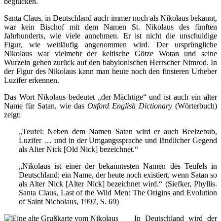
beglücken.
Santa Claus, in Deutschland auch immer noch als Nikolaus bekannt,
war kein Bischof mit dem Namen St. Nikolaus des fünften
Jahrhunderts, wie viele annehmen. Er ist nicht die unschuldige
Figur, wie weitläufig angenommen wird. Der ursprüngliche
Nikolaus war vielmehr der keltische Götze Wotan und seine
Wurzeln gehen zurück auf den babylonischen Herrscher Nimrod. In
der Figur des Nikolaus kann man heute noch den finsteren Urheber
Luzifer erkennen.
Das Wort Nikolaus bedeutet „der Mächtige“ und ist auch ein alter
Name für Satan, wie das
Oxford English Dictionary
(Wörterbuch)
zeigt:
„Teufel: Neben dem Namen Satan wird er auch Beelzebub,
Luzifer … und in der Umgangssprache und ländlicher Gegend
als Alter Nick [Old Nick] bezeichnet.“
„Nikolaus ist einer der bekanntesten Namen des Teufels in
Deutschland; ein Name, der heute noch existiert, wenn Satan so
als Alter Nick [Alter Nick] bezeichnet wird.“ (Siefker, Phyllis.
Santa Claus, Last of the Wild Men: The Origins and Evolution
of Saint Nicholaus, 1997, S. 69)
In Deutschland wird der