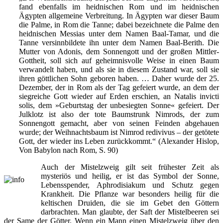
fand ebenfalls im heidnischen Rom und im heidnischen
Ägypten allgemeine Verbreitung. In Ägypten war dieser Baum
die Palme, in Rom die Tanne; dabei bezeichnete die Palme den
heidnischen Messias unter dem Namen Baal-Tamar, und die
Tanne versinnbildete ihn unter dem Namen Baal-Berith. Die
Mutter von Adonis, dem Sonnengott und der großen Mittler-
Gottheit, soll sich auf geheimnisvolle Weise in einen Baum
verwandelt haben, und als sie in diesem Zustand war, soll sie
ihren göttlichen Sohn geboren haben. … Daher wurde der 25.
Dezember, der in Rom als der Tag gefeiert wurde, an dem der
siegreiche Gott wieder auf Erden erschien, an Natalis invicti
solis, dem »Geburtstag der unbesiegten Sonne« gefeiert. Der
Julklotz ist also der tote Baumstrunk Nimrods, der zum
Sonnengott gemacht, aber von seinen Feinden abgehauen
wurde; der Weihnachtsbaum ist Nimrod redivivus – der getötete
Gott, der wieder ins Leben zurückkommt.“ (Alexander Hislop,
Von Babylon nach Rom, S. 90)
Auch der Mistelzweig gilt seit frühester Zeit als
mysteriös und heilig, er ist das Symbol der Sonne,
Lebensspender, Aphrodisiakum und Schutz gegen
Krankheit. Die Pflanze war besonders heilig für die
keltischen Druiden, die sie im Gebet den Göttern
darbrachten. Man glaubte, der Saft der Mistelbeeren sei
der Same der Götter. Wenn ein Mann einen Mistelzweig über den