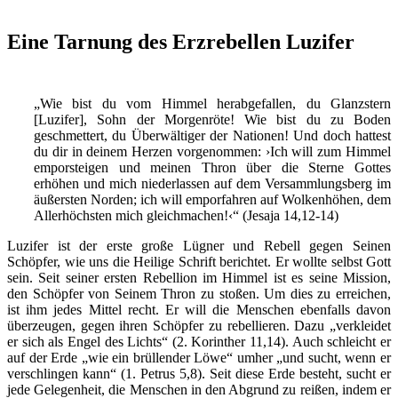
Eine Tarnung des Erzrebellen Luzifer
„Wie bist du vom Himmel herabgefallen, du Glanzstern
[Luzifer], Sohn der Morgenröte! Wie bist du zu Boden
geschmettert, du Überwältiger der Nationen! Und doch hattest
du dir in deinem Herzen vorgenommen: ›Ich will zum Himmel
emporsteigen und meinen Thron über die Sterne Gottes
erhöhen und mich niederlassen auf dem Versammlungsberg im
äußersten Norden; ich will emporfahren auf Wolkenhöhen, dem
Allerhöchsten mich gleichmachen!‹“ (Jesaja 14,12-14)
Luzifer ist der erste große Lügner und Rebell gegen Seinen
Schöpfer, wie uns die Heilige Schrift berichtet. Er wollte selbst Gott
sein. Seit seiner ersten Rebellion im Himmel ist es seine Mission,
den Schöpfer von Seinem Thron zu stoßen. Um dies zu erreichen,
ist ihm jedes Mittel recht. Er will die Menschen ebenfalls davon
überzeugen, gegen ihren Schöpfer zu rebellieren. Dazu „verkleidet
er sich als Engel des Lichts“ (2. Korinther 11,14). Auch schleicht er
auf der Erde „wie ein brüllender Löwe“ umher „und sucht, wenn er
verschlingen kann“ (1. Petrus 5,8). Seit diese Erde besteht, sucht er
jede Gelegenheit, die Menschen in den Abgrund zu reißen, indem er