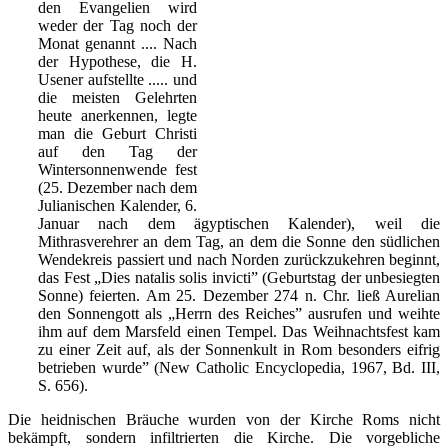
den Evangelien wird
weder der Tag noch der
Monat genannt .... Nach
der Hypothese, die H.
Usener aufstellte ..... und
die meisten Gelehrten
heute anerkennen, legte
man die Geburt Christi
auf den Tag der
Wintersonnenwende fest
(25. Dezember nach dem
Julianischen Kalender, 6.
Januar nach dem ägyptischen Kalender), weil die
Mithrasverehrer an dem Tag, an dem die Sonne den südlichen
Wendekreis passiert und nach Norden zurückzukehren beginnt,
das Fest „Dies natalis solis invicti” (Geburtstag der unbesiegten
Sonne) feierten. Am 25. Dezember 274 n. Chr. ließ Aurelian
den Sonnengott als „Herrn des Reiches” ausrufen und weihte
ihm auf dem Marsfeld einen Tempel. Das Weihnachtsfest kam
zu einer Zeit auf, als der Sonnenkult in Rom besonders eifrig
betrieben wurde” (New Catholic Encyclopedia, 1967, Bd. III,
S. 656).
Die heidnischen Bräuche wurden von der Kirche Roms nicht
bekämpft, sondern infiltrierten die Kirche. Die vorgebliche