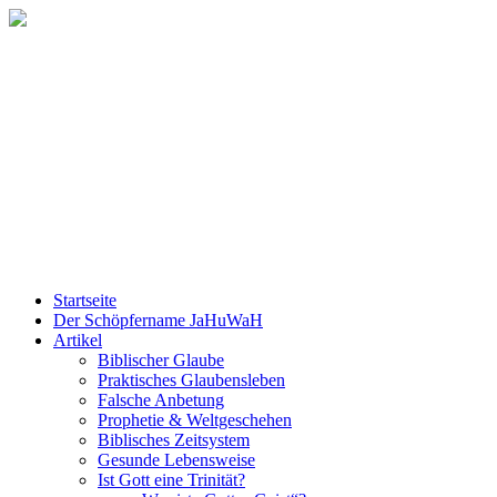
Startseite
Der Schöpfername JaHuWaH
Artikel
Biblischer Glaube
Praktisches Glaubensleben
Falsche Anbetung
Prophetie & Weltgeschehen
Biblisches Zeitsystem
Gesunde Lebensweise
Ist Gott eine Trinität?