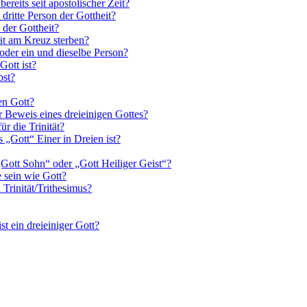
bereits seit apostolischer Zeit?
 dritte Person der Gottheit?
 der Gottheit?
tät am Kreuz sterben?
oder ein und dieselbe Person?
Gott ist?
bst?
en Gott?
Beweis eines dreieinigen Gottes?
r die Trinität?
 „Gott“ Einer in Dreien ist?
 „Gott Sohn“ oder „Gott Heiliger Geist“?
e sein wie Gott?
Trinität/Trithesimus?
ist ein dreieiniger Gott?