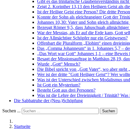
Gibt es das trinitarische Glaubensverständnis nicht 
Zeigt 2. Korinther 13,13 den Heiligen Geist als die
Ist der Heilige Geist eine Person? Die dritte Person
Konnte der Sohn als gleichrangiger Gott der Trini
Johannes 10,30: Vater und Sohn gleich allmächtig 
Bezeugt Römer 9,5, dass Jahuschuah allmächtiger 
War der Messias, als Er auf die Erde kam, Gott sel
Ist der Allmächtige Schöpfer nur ein Geistwesen?
Offenbart die Pluralform „Elohim“ einen dreieinig
Das „Comma Johanneum“ in 1. Johannes 5,7 – der 
„Das Wort war Gott“ Johannes 1,1 – eine Beweis fü
Besagt der Missionsauftrag in Matthäus 28,19, dass
Wurde „Gott“ Mensch?
Die Bibel spricht von „Gott Vater“, wo aber steht
Wer ist der dritte "Gott Heiliger Geist“? Wer wollt
Was ist der Unterschied zwischen Modalismus und 
Ist Gott ein Mysterium?
Besteht Gott aus drei Personen?
Was ist die Lehre der Dreieinigkeit / Trinität? Was 
Die Sabbatruhe der (Neu-)Schöpfung
Suchen ...
Suchen
Startseite