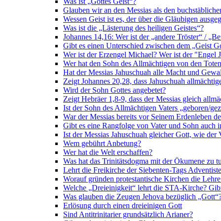
Was ist „Gottes Geist“?
Glauben wir an den Messias als den buchstäblic
Wessen Geist ist es, der über die Gläubigen ausge
Was ist die „Lästerung des heiligen Geistes“?
Johannes 14,16: Wer ist der „andere Tröster“ / „Be
Gibt es einen Unterschied zwischen dem „Geist G
Wer ist der Erzengel Michael? Wer ist der "En
Wer hat den Sohn des Allmächtigen von den Toten 
Hat der Messias Jahuschuah alle Macht und Gewa
Zeigt Johannes 20,28, dass Jahuschuah allmächtiger
Wird der Sohn Gottes angebetet?
Zeigt Hebräer 1,8-9, dass der Messias gleich allmäc
Ist der Sohn des Allmächtigen Vaters „geboren/gez
War der Messias bereits vor Seinem Erdenleben 
Gibt es eine Rangfolge von Vater und Sohn auch
Ist der Messias Jahuschuah gleicher Gott, wie der 
Wem gebührt Anbetung?
Wer hat die Welt erschaffen?
Was hat das Trinitätsdogma mit der Ökumene zu t
Lehrt die Freikirche der Siebenten-Tags Adventist
Worauf gründen protestantische Kirchen die Lehre 
Welche „Dreieinigkeit“ lehrt die STA-Kirche? Gib
Was glauben die Zeugen Jehova bezüglich „Gott“
Erlösung durch einen dreieinigen Gott
Sind Antitrinitarier grundsätzlich Arianer?