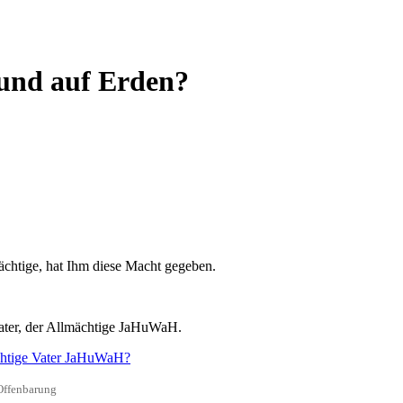
und auf Erden?
mächtige, hat Ihm diese Macht gegeben.
Vater, der Allmächtige JaHuWaH.
ächtige Vater JaHuWaH?
ffenbarung