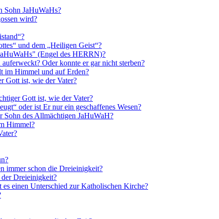
hen Sohn JaHuWaHs?
gossen wird?
istand“?
ottes“ und dem „Heiligen Geist“?
gel JaHuWaHs" (Engel des HERRN)?
auferweckt? Oder konnte er gar nicht sterben?
lt im Himmel und auf Erden?
 Gott ist, wie der Vater?
htiger Gott ist, wie der Vater?
eugt“ oder ist Er nur ein geschaffenes Wesen?
der Sohn des Allmächtigen JaHuWaH?
 im Himmel?
Vater?
un?
en immer schon die Dreieinigkeit?
der Dreieinigkeit?
t es einen Unterschied zur Katholischen Kirche?
?