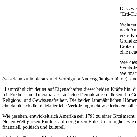
Das zwei
"Erd-Tie
Während 
nach Ame
erste Ko
Grundge
Eroberun
eine neu
Wie dies
Symbole 
Weltmach
(was dann zu Intoleranz und Verfolgung Andersgläubiger führte), sind 
„Lammähnlich“ deutet auf Eigenschaften dieser beiden Kräfte hin,
mit Freiheit und Toleranz lässt auf eine Demokratie schließen, im Ge
Religions- und Gewissensfreiheit. Die beiden lammähnlichen Hörner s
ein, damit sich die mittelalterliche Verfolgung nicht wiederholen sollte
Wie gesehen, entwickelt sich Amerika seit 1798 zu einer Großmacht. 
Neuen Welt großen Einfluss auf der ganzen Erde. Ursprünglich wie 
finanziell, politisch und kulturell.