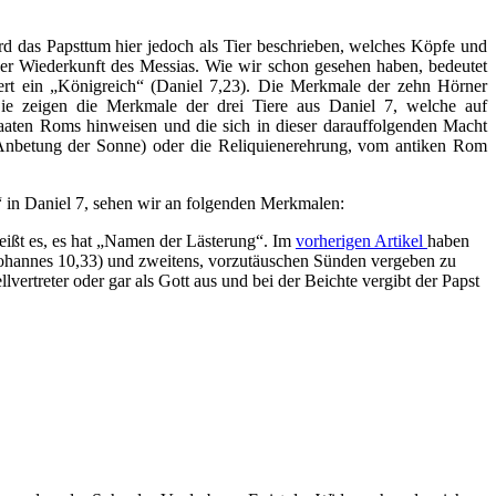
ird das Papsttum hier jedoch als Tier beschrieben, welches Köpfe und
der Wiederkunft des Messias. Wie wir schon gesehen haben, bedeutet
rt ein „Königreich“ (Daniel 7,23). Die Merkmale der zehn Hörner
ie zeigen die Merkmale der drei Tiere aus Daniel 7, welche auf
aaten Roms hinweisen und die sich in dieser darauffolgenden Macht
 (Anbetung der Sonne) oder die Reliquienerehrung, vom antiken Rom
“ in Daniel 7, sehen wir an folgenden Merkmalen:
heißt es, es hat „Namen der Lästerung“. Im
vorherigen Artikel
haben
 (Johannes 10,33) und zweitens, vorzutäuschen Sünden vergeben zu
llvertreter oder gar als Gott aus und bei der Beichte vergibt der Papst