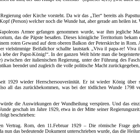
Regierung oder Kirche vorsteht. Da wir das „Tier“ bereits als Papsttum
Kopf (Person) welcher noch die Wunde hat, aber gerade am heilen ist. 
 Napoleons Armee gefangen genommen wurde, war ihm jegliche Ma
torium, das die Päpste besaßen. Dieses königliche Territorium bekam 
einem roten Gewand auf dem oberen Balkon der Peterskirche in Rom. 
ielstimmige Beifallchor schallte lautstark „Viva il papa-re! Viva il 
s lebe der Papst-König!“. In der ganzen Welt hörte man die begeisterte
) zwischen der italienischen Regierung, unter der Führung des Fasch
atikan beendet und zugleich die volle politische Macht zurückgegeben, 
it 1929 wieder Herrschersouveränität. Er ist wieder König über se
 also all das zurückbekommen, was bei der tödlichen Wunde 1798 v
 würde die Auswirkungen der Wundheilung verspüren. Und das einzi
 Wunde geschah im Jahre 1929, etwa in der Mitte seiner Regierungszeit
folgt beschrieben:
hen Vertrag. Rom, den 11.Februar 1929 – Die römische Frage geh
...da nun das bedeutende Dokument unterschrieben wurde, das die Heilu