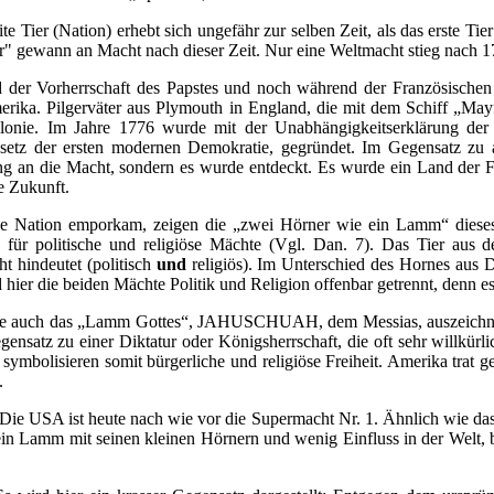
te Tier (Nation) erhebt sich ungefähr zur selben Zeit, als das erste Ti
r" gewann an Macht nach dieser Zeit. Nur eine Weltmacht stieg nach 1
der Vorherrschaft des Papstes und noch während der Französischen 
rika. Pilgerväter aus Plymouth in England, die mit dem Schiff „May
lonie. Im Jahre 1776 wurde mit der Unabhängigkeitserklärung der 
setz der ersten modernen Demokratie, gegründet. Im Gegensatz zu 
g an die Macht, sondern es wurde entdeckt. Es wurde ein Land der F
e Zukunft.
e Nation emporkam, zeigen die „zwei Hörner wie ein Lamm“ dieses 
für politische und religiöse Mächte (Vgl. Dan. 7). Das Tier aus d
t hindeutet (politisch
und
religiös). Im Unterschied des Hornes aus 
hier die beiden Mächte Politik und Religion offenbar getrennt, denn es
 die auch das „Lamm Gottes“, JAHUSCHUAH, dem Messias, auszeichnet: 
gensatz zu einer Diktatur oder Königsherrschaft, die oft sehr willkürl
ymbolisieren somit bürgerliche und religiöse Freiheit. Amerika trat g
.
Die USA ist heute nach wie vor die Supermacht Nr. 1. Ähnlich wie das 
ein Lamm mit seinen kleinen Hörnern und wenig Einfluss in der Welt,