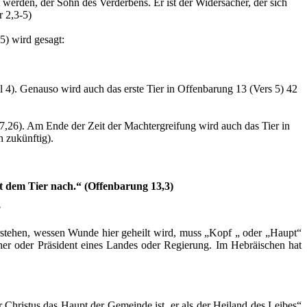
erden, der Sohn des Verderbens. Er ist der Widersacher, der sich
r 2,3-5)
5) wird gesagt:
l 4). Genauso wird auch das erste Tier in Offenbarung 13 (Vers 5) 42
,26). Am Ende der Zeit der Machtergreifung wird auch das Tier in
 zukünftig).
t dem Tier nach.“ (Offenbarung 13,3)
?
rstehen, wessen Wunde hier geheilt wird, muss „Kopf „ oder „Haupt“
cher oder Präsident eines Landes oder Regierung. Im Hebräischen hat
 Christus das Haupt der Gemeinde ist, er als der Heiland des Leibes“