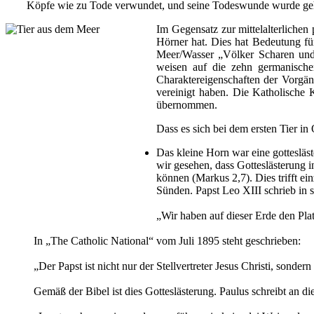
Köpfe wie zu Tode verwundet, und seine Todeswunde wurde gehe
Im Gegensatz zur mittelalterlichen
Hörner hat. Dies hat Bedeutung fü
Meer/Wasser „Völker Scharen und 
weisen auf die zehn germanische
Charaktereigenschaften der Vorgä
vereinigt haben. Die Katholische
übernommen.
Dass es sich bei dem ersten Tier i
Das kleine Horn war eine gottesläs
wir gesehen, dass Gotteslästerung 
können (Markus 2,7). Dies trifft ein
Sünden. Papst Leo XIII schrieb in 
„Wir haben auf dieser Erde den Plat
In „The Catholic National“ vom Juli 1895 steht geschrieben:
„Der Papst ist nicht nur der Stellvertreter Jesus Christi, sonder
Gemäß der Bibel ist dies Gotteslästerung. Paulus schreibt an di