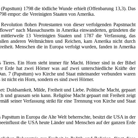
er (Papsttum) 1798 die tödliche Wunde erhielt (Offenbarung 13,3). Das
798 empor: die Vereinigten Staaten von Amerika.
Revolution flohen Protestanten von dieser verfolgenden Papstmacht
flower“ nach Massachusetts in Amerika einwanderten, gründeten die
mittlerweile 13 Vereinigten Staaten und 1787 die Verfassung, das
allen anderen Weltmächten und Reichen, kam Amerika nicht durch
reiheit. Menschen die in Europa verfolgt wurden, fanden in Amerika
Tieres. Ein Horn steht immer für Macht. Hörner sind in der Bibel
er Erde hat zwei Hörner was auf zwei unterschiedliche Kräfte der
Dan. 7 (Papsttum) wo Kirche und Staat miteinander verbunden waren
 ist nicht ein Horn, sondern es sind zwei Hörner.
Duldsamkeit, Milde, Freiheit und Liebe. Politische Macht, gepaart
ich und grausam sein kann. Religiöse Macht gepaart mit Freiheit zeigt
emäß seiner Verfassung strikt für eine Trennung von Kirche und Staat
Papsttum in Europa die Alte Welt beherrschte, besitzt die USA in der
 beeinflusst die USA heute Länder und Menschen auf der ganzen Erde