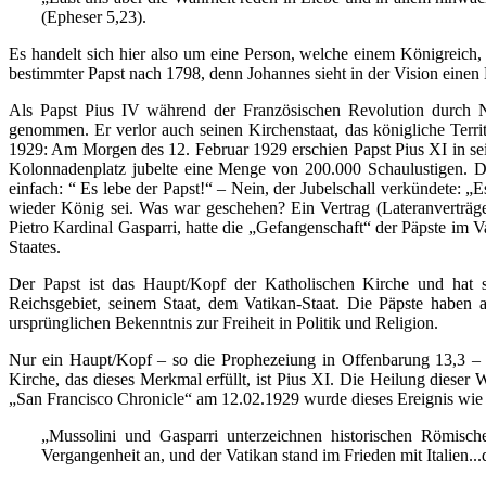
(Epheser 5,23).
Es handelt sich hier also um eine Person, welche einem Königreich, 
bestimmter Papst nach 1798, denn Johannes sieht in der Vision einen 
Als Papst Pius IV während der Französischen Revolution durch
genommen. Er verlor auch seinen Kirchenstaat, das königliche Terri
1929: Am Morgen des 12. Februar 1929 erschien Papst Pius XI in s
Kolonnadenplatz jubelte eine Menge von 200.000 Schaulustigen. Der v
einfach: “ Es lebe der Papst!“ – Nein, der Jubelschall verkündete: „E
wieder König sei. Was war geschehen? Ein Vertrag (Lateranverträge
Pietro Kardinal Gasparri, hatte die „Gefangenschaft“ der Päpste im V
Staates.
Der Papst ist das Haupt/Kopf der Katholischen Kirche und hat se
Reichsgebiet, seinem Staat, dem Vatikan-Staat. Die Päpste haben
ursprünglichen Bekenntnis zur Freiheit in Politik und Religion.
Nur ein Haupt/Kopf – so die Prophezeiung in Offenbarung 13,3 –
Kirche, das dieses Merkmal erfüllt, ist Pius XI. Die Heilung dieser
„San Francisco Chronicle“ am 12.02.1929 wurde dieses Ereignis wie 
„Mussolini und Gasparri unterzeichnen historischen Römisc
Vergangenheit an, und der Vatikan stand im Frieden mit Italien