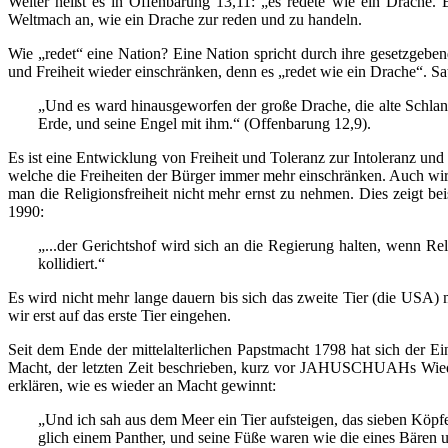
Weiter heißt es in Offenbarung 13,11: „es redete wie ein Drache. E
Weltmach an, wie ein Drache zur reden und zu handeln.
Wie „redet“ eine Nation? Eine Nation spricht durch ihre gesetzgeb
und Freiheit wieder einschränken, denn es „redet wie ein Drache“. Sat
„Und es ward hinausgeworfen der große Drache, die alte Schlang
Erde, und seine Engel mit ihm.“ (Offenbarung 12,9).
Es ist eine Entwicklung von Freiheit und Toleranz zur Intoleranz und
welche die Freiheiten der Bürger immer mehr einschränken. Auch wir
man die Religionsfreiheit nicht mehr ernst zu nehmen. Dies zeigt b
1990:
„...der Gerichtshof wird sich an die Regierung halten, wenn Re
kollidiert.“
Es wird nicht mehr lange dauern bis sich das zweite Tier (die USA) 
wir erst auf das erste Tier eingehen.
Seit dem Ende der mittelalterlichen Papstmacht 1798 hat sich der Ei
Macht, der letzten Zeit beschrieben, kurz vor JAHUSCHUAHs Wiederku
erklären, wie es wieder an Macht gewinnt:
„Und ich sah aus dem Meer ein Tier aufsteigen, das sieben Köpf
glich einem Panther, und seine Füße waren wie die eines Bären