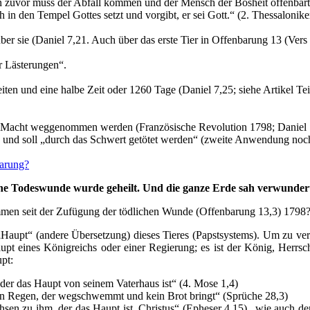
n zuvor muss der Abfall kommen und der Mensch der Bosheit offenbart w
ch in den Tempel Gottes setzt und vorgibt, er sei Gott.“ (2. Thessalonike
über sie (Daniel 7,21. Auch über das erste Tier in Offenbarung 13 (Vers 
 Lästerungen“.
en und eine halbe Zeit oder 1260 Tage (Daniel 7,25; siehe Artikel Tei
ie Macht weggenommen werden (Französische Revolution 1798; Daniel 7
 und soll „durch das Schwert getötet werden“ (zweite Anwendung noch
barung?
ine Todeswunde wurde geheilt. Und die ganze Erde sah verwunder
ommen seit der Zufügung der tödlichen Wunde (Offenbarung 13,3) 1798
 „Haupt“ (andere Übersetzung) dieses Tieres (Papstsystems). Um zu ve
upt eines Königreichs oder einer Regierung; es ist der König, Herrs
pt:
der das Haupt von seinem Vaterhaus ist“ (4. Mose 1,4)
 ein Regen, der wegschwemmt und kein Brot bringt“ (Sprüche 28,3)
sen zu ihm, der das Haupt ist, Christus“ (Epheser 4,15) „wie auch der