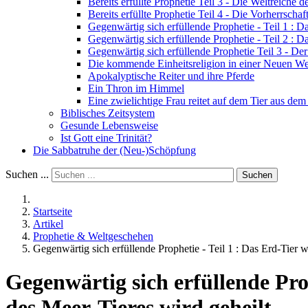
Bereits erfüllte Prophetie Teil 3 - Die Weltreiche 
Bereits erfüllte Prophetie Teil 4 - Die Vorherrscha
Gegenwärtig sich erfüllende Prophetie - Teil 1 : 
Gegenwärtig sich erfüllende Prophetie - Teil 2 : 
Gegenwärtig sich erfüllende Prophetie Teil 3 - D
Die kommende Einheitsreligion in einer Neuen W
Apokalyptische Reiter und ihre Pferde
Ein Thron im Himmel
Eine zwielichtige Frau reitet auf dem Tier aus de
Biblisches Zeitsystem
Gesunde Lebensweise
Ist Gott eine Trinität?
Die Sabbatruhe der (Neu-)Schöpfung
Suchen ...
Suchen
Startseite
Artikel
Prophetie & Weltgeschehen
Gegenwärtig sich erfüllende Prophetie - Teil 1 : Das Erd-Tier 
Gegenwärtig sich erfüllende Pro
des Meer-Tieres wird geheilt