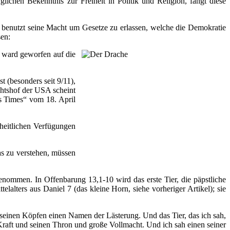
lichen Bekenntnis zur Freiheit in Politik und Religion, fängt diese
 benutzt seine Macht um Gesetze zu erlassen, welche die Demokratie
sen:
d ward geworfen auf die
 (besonders seit 9/11),
chtshof der USA scheint
es Times“ vom 18. April
nheitlichen Verfügungen
as zu verstehen, müssen
genommen. In Offenbarung 13,1-10 wird das erste Tier, die päpstliche
lters aus Daniel 7 (das kleine Horn, siehe vorheriger Artikel); sie
seinen Köpfen einen Namen der Lästerung. Und das Tier, das ich sah,
raft und seinen Thron und große Vollmacht. Und ich sah einen seiner