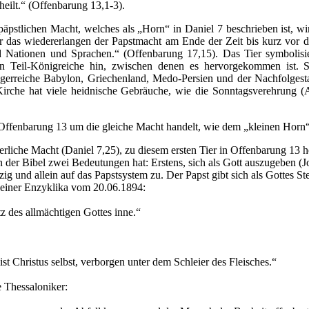
ilt.“ (Offenbarung 13,1-3).
 päpstlichen Macht, welches als „Horn“ in Daniel 7 beschrieben ist, w
r das wiedererlangen der Papstmacht am Ende der Zeit bis kurz vor 
Nationen und Sprachen.“ (Offenbarung 17,15). Das Tier symbolisie
n Teil-Königreiche hin, zwischen denen es hervorgekommen ist. S
ngerreiche Babylon, Griechenland, Medo-Persien und der Nachfolgest
 Kirche hat viele heidnische Gebräuche, wie die Sonntagsverehrung
n Offenbarung 13 um die gleiche Macht handelt, wie dem „kleinen Horn
terliche Macht (Daniel 7,25), zu diesem ersten Tier in Offenbarung 13 
in der Bibel zwei Bedeutungen hat: Erstens, sich als Gott auszugeben
zig und allein auf das Papstsystem zu. Der Papst gibt sich als Gottes Ste
seiner Enzyklika vom 20.06.1894:
z des allmächtigen Gottes inne.“
n ist Christus selbst, verborgen unter dem Schleier des Fleisches.“
e Thessaloniker: