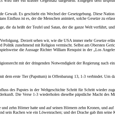
s wird hier ein krasser Gegensatz dargestellt: Entgegen dem ursprüng
ende Gewalt. Es geschieht ein Wechsel der Gesetzgebung. Diese Nation
ans Einfluss ist es, der die Menschen animiert, solche Gesetze zu erlas
e, die da heißt der Teufel und Satan, der die ganze Welt verführt, un
 Verfolgung. Derzeit sehen wir, wie die USA immer mehr Gesetze erlässt
d Politik zunehmend mit Religion vermischt. Selbst am Obersten Geri
eispielsweise die Aussage Richter William Renquist in der „Los Angel
ligionsrecht mit der dringenden Notwendigkeit der Regierung nach ei
mit dem erste Tier (Papsttum) in Offenbarung 13, 1-3 verbindet. Um d
nfluss des Papstes in der Weltgeschichte Schritt für Schritt wieder zu
nft. Die Verse 1-3 wiederholen dieselbe päpstliche Macht des Mittela
e und zehn Hörner hatte und auf seinen Hörnern zehn Kronen, und auf 
 und sein Rachen wie ein Löwenrachen; und der Drache gab ihm seine K