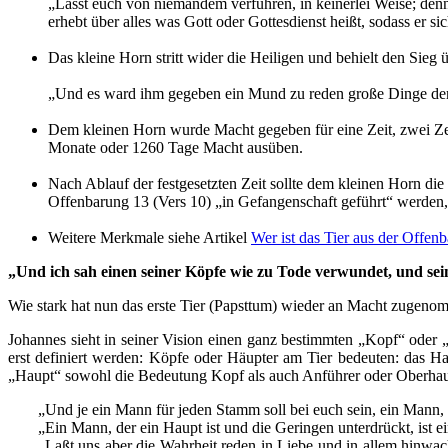
„Lasst euch von niemandem verführen, in keinerlei Weise; den
erhebt über alles was Gott oder Gottesdienst heißt, sodass er si
Das kleine Horn stritt wider die Heiligen und behielt den Sieg 
„Und es ward ihm gegeben ein Mund zu reden große Dinge der
Dem kleinen Horn wurde Macht gegeben für eine Zeit, zwei Zeit
Monate oder 1260 Tage Macht ausüben.
Nach Ablauf der festgesetzten Zeit sollte dem kleinen Horn d
Offenbarung 13 (Vers 10) „in Gefangenschaft geführt“ werden,
Weitere Merkmale siehe Artikel
Wer ist das Tier aus der Offen
„Und ich sah einen seiner Köpfe wie zu Tode verwundet, und se
Wie stark hat nun das erste Tier (Papsttum) wieder an Macht zugen
Johannes sieht in seiner Vision einen ganz bestimmten „Kopf“ oder
erst definiert werden: Köpfe oder Häupter am Tier bedeuten: das Ha
„Haupt“ sowohl die Bedeutung Kopf als auch Anführer oder Oberhau
„Und je ein Mann für jeden Stamm soll bei euch sein, ein Mann, 
„Ein Mann, der ein Haupt ist und die Geringen unterdrückt, ist
„Laßt uns aber die Wahrheit reden in Liebe und in allem hinwach