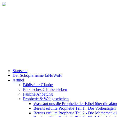
Startseite
Der Schöpfername JaHuWaH
Artikel
Biblischer Glaube
Praktisches Glaubensleben
Falsche Anbetung
Prophetie & Weltgeschehen
Was sagt uns die Prophetie der Bibel über die aktu
Bereits erfüllte Prophetie Teil 1 - Die Vorhersage
Bereits erfüllte Prophetie Teil 2 - Die Mathematik 