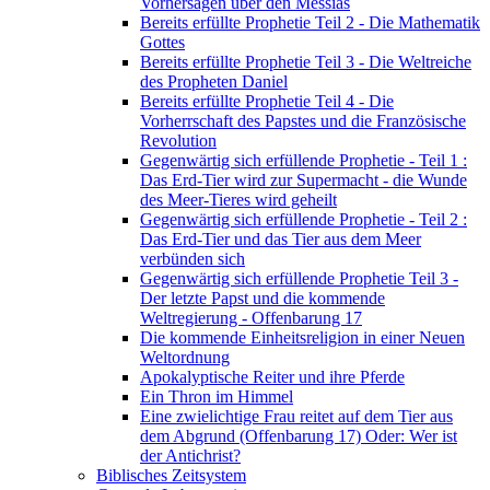
Vorhersagen über den Messias
Bereits erfüllte Prophetie Teil 2 - Die Mathematik
Gottes
Bereits erfüllte Prophetie Teil 3 - Die Weltreiche
des Propheten Daniel
Bereits erfüllte Prophetie Teil 4 - Die
Vorherrschaft des Papstes und die Französische
Revolution
Gegenwärtig sich erfüllende Prophetie - Teil 1 :
Das Erd-Tier wird zur Supermacht - die Wunde
des Meer-Tieres wird geheilt
Gegenwärtig sich erfüllende Prophetie - Teil 2 :
Das Erd-Tier und das Tier aus dem Meer
verbünden sich
Gegenwärtig sich erfüllende Prophetie Teil 3 -
Der letzte Papst und die kommende
Weltregierung - Offenbarung 17
Die kommende Einheitsreligion in einer Neuen
Weltordnung
Apokalyptische Reiter und ihre Pferde
Ein Thron im Himmel
Eine zwielichtige Frau reitet auf dem Tier aus
dem Abgrund (Offenbarung 17) Oder: Wer ist
der Antichrist?
Biblisches Zeitsystem