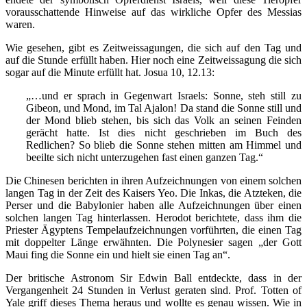
vorausschattende Hinweise auf das wirkliche Opfer des Messias
waren.
Wie gesehen, gibt es Zeitweissagungen, die sich auf den Tag und
auf die Stunde erfüllt haben. Hier noch eine Zeitweissagung die sich
sogar auf die Minute erfüllt hat. Josua 10, 12.13:
„…und er sprach in Gegenwart Israels: Sonne, steh still zu
Gibeon, und Mond, im Tal Ajalon! Da stand die Sonne still und
der Mond blieb stehen, bis sich das Volk an seinen Feinden
gerächt hatte. Ist dies nicht geschrieben im Buch des
Redlichen? So blieb die Sonne stehen mitten am Himmel und
beeilte sich nicht unterzugehen fast einen ganzen Tag.“
Die Chinesen berichten in ihren Aufzeichnungen von einem solchen
langen Tag in der Zeit des Kaisers Yeo. Die Inkas, die Atzteken, die
Perser und die Babylonier haben alle Aufzeichnungen über einen
solchen langen Tag hinterlassen. Herodot berichtete, dass ihm die
Priester Ägyptens Tempelaufzeichnungen vorführten, die einen Tag
mit doppelter Länge erwähnten. Die Polynesier sagen „der Gott
Maui fing die Sonne ein und hielt sie einen Tag an“.
Der britische Astronom Sir Edwin Ball entdeckte, dass in der
Vergangenheit 24 Stunden in Verlust geraten sind. Prof. Totten of
Yale griff dieses Thema heraus und wollte es genau wissen. Wie in