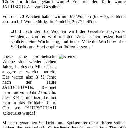
Täufer im Jordan getauft wurde! Erst mit der Taufe wurde
JAHUSCHUAH zum Gesalbten.
Von den 70 Wochen haben wir nun 69 Wochen (62 + 7), es bleibt
also noch 1 Woche übrig. In Daniel 9, 26.27 heißt es:
„Und nach den 62 Wochen wird der Gesalbte ausgerottet
werden… Und er wird mit den Vielen einen festen Bund
schließen eine Woche lang; und in der Mitte der Woche wird er
Schlacht- und Speiseopfer aufhören lassen…“
Diese eine prophetische
Woche sind wieder sieben
Jahre, in dessen Mitte Jesus
ausgerottet werden würde.
Das wären also 3 ½ Jahre
nach der Taufe
JAHUCHUAHs. Rechnet
man nun vom Jahr 27 n. Chr.
diese 3 ½ Jahre hinzu, kommt
man in das Frühjahr 31 n.
Chr. wo JAHUSCHUAH
gekreuzigt wurde!
Mit den genannten Schlacht- und Speiseopfer die aufhören sollen,
endete der symbolisch Opferdienst Israels, weil diese Tieropfer