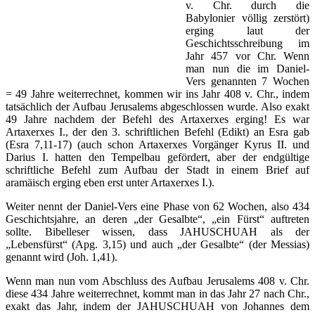
v. Chr. durch die
Babylonier völlig zerstört)
erging laut der
Geschichtsschreibung im
Jahr 457 vor Chr. Wenn
man nun die im Daniel-
Vers genannten 7 Wochen
= 49 Jahre weiterrechnet, kommen wir ins Jahr 408 v. Chr., indem
tatsächlich der Aufbau Jerusalems abgeschlossen wurde. Also exakt
49 Jahre nachdem der Befehl des Artaxerxes erging! Es war
Artaxerxes I., der den 3. schriftlichen Befehl (Edikt) an Esra gab
(Esra 7,11-17) (auch schon Artaxerxes Vorgänger Kyrus II. und
Darius I. hatten den Tempelbau gefördert, aber der endgültige
schriftliche Befehl zum Aufbau der Stadt in einem Brief auf
aramäisch erging eben erst unter Artaxerxes I.).
Weiter nennt der Daniel-Vers eine Phase von 62 Wochen, also 434
Geschichtsjahre, an deren „der Gesalbte“, „ein Fürst“ auftreten
sollte. Bibelleser wissen, dass JAHUSCHUAH als der
„Lebensfürst“ (Apg. 3,15) und auch „der Gesalbte“ (der Messias)
genannt wird (Joh. 1,41).
Wenn man nun vom Abschluss des Aufbau Jerusalems 408 v. Chr.
diese 434 Jahre weiterrechnet, kommt man in das Jahr 27 nach Chr.,
exakt das Jahr, indem der JAHUSCHUAH von Johannes dem