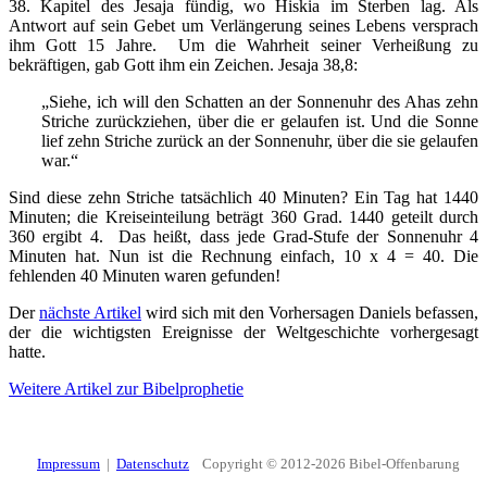
38. Kapitel des Jesaja fündig, wo Hiskia im Sterben lag. Als
Antwort auf sein Gebet um Verlängerung seines Lebens versprach
ihm Gott 15 Jahre. Um die Wahrheit seiner Verheißung zu
bekräftigen, gab Gott ihm ein Zeichen. Jesaja 38,8:
„Siehe, ich will den Schatten an der Sonnenuhr des Ahas zehn
Striche zurückziehen, über die er gelaufen ist. Und die Sonne
lief zehn Striche zurück an der Sonnenuhr, über die sie gelaufen
war.“
Sind diese zehn Striche tatsächlich 40 Minuten? Ein Tag hat 1440
Minuten; die Kreiseinteilung beträgt 360 Grad. 1440 geteilt durch
360 ergibt 4. Das heißt, dass jede Grad-Stufe der Sonnenuhr 4
Minuten hat. Nun ist die Rechnung einfach, 10 x 4 = 40. Die
fehlenden 40 Minuten waren gefunden!
Der
nächste Artikel
wird sich mit den Vorhersagen Daniels befassen,
der die wichtigsten Ereignisse der Weltgeschichte vorhergesagt
hatte.
Weitere Artikel zur Bibelprophetie
Impressum
|
Datenschutz
Copyright © 2012-2026 Bibel-Offenbarung