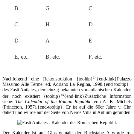
B
G
C
C
H
D
D
A
E
E, etc.
B, etc.
F, etc.
14
Nachfolgend eine Rekonstruktion
{tooltip}
{end-link}Palazzo
Massimo Alle Terme, ed. Adriano La Regina, 1998.{end-tooltip}
des Fasti Antiates, dem einzig bekannten vor-Julianischen Kalender,
15
der noch existiert
{tooltip}
{end-link}Zusätzliche Information
siehe:
The Calendar of the Roman Republic
von A. K. Michels
(Princeton, 1957).{end-tooltip}. Er ist auf die 60er Jahre v. Chr.
datiert und wurde auf der Seite von Neros Villa in Antium gefunden.
Der Kalender ist auf Gips gemalt; der Buchstabe A wurde rot