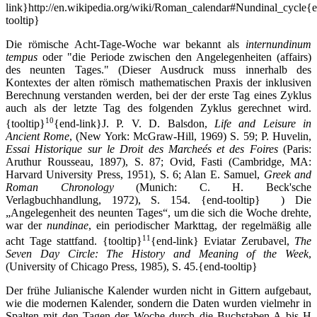
link}http://en.wikipedia.org/wiki/Roman_calendar#Nundinal_cycle{
tooltip}
Die römische Acht-Tage-Woche war bekannt als
internundinum
tempus
oder "die Periode zwischen den Angelegenheiten (affairs)
des neunten Tages." (Dieser Ausdruck muss innerhalb des
Kontextes der alten römisch mathematischen Praxis der inklusiven
Berechnung verstanden werden, bei der der erste Tag eines Zyklus
auch als der letzte Tag des folgenden Zyklus gerechnet wird.
10
{tooltip}
{end-link}J. P. V. D. Balsdon,
Life and Leisure in
Ancient Rome
, (New York: McGraw-Hill, 1969) S. 59; P. Huvelin,
Essai Historique sur le Droit des Marcheés et des Foires
(Paris:
Aruthur Rousseau, 1897), S. 87; Ovid, Fasti (Cambridge, MA:
Harvard University Press, 1951), S. 6; Alan E. Samuel,
Greek and
Roman Chronology
(Munich: C. H. Beck'sche
Verlagbuchhandlung, 1972), S. 154. {end-tooltip} ) Die
„Angelegenheit des neunten Tages“, um die sich die Woche drehte,
war der
nundinae
, ein periodischer Markttag, der regelmäßig alle
11
acht Tage stattfand.
{tooltip}
{end-link} Eviatar Zerubavel,
The
Seven Day Circle: The History and Meaning of the Week
,
(University of Chicago Press, 1985), S. 45.{end-tooltip}
Der frühe Julianische Kalender wurden nicht in Gittern aufgebaut,
wie die modernen Kalender, sondern die Daten wurden vielmehr in
Spalten mit den Tagen der Woche durch die Buchstaben A bis H