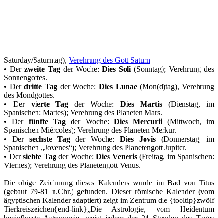
Saturday/Saturntag),
Verehrung des Gott Saturn
• Der
zweite Tag
der Woche:
Dies Soli
(Sonntag); Verehrung des
Sonnengottes.
• Der
dritte Tag
der Woche:
Dies Lunae
(Mon(d)tag), Verehrung
des Mondgottes.
• Der
vierte Tag
der Woche:
Dies Martis
(Dienstag, im
Spanischen: Martes); Verehrung des Planeten Mars.
• Der
fünfte Tag
der Woche:
Dies Mercurii
(Mittwoch, im
Spanischen Miércoles); Verehrung des Planeten Merkur.
• Der
sechste Tag
der Woche:
Dies Jovis
(Donnerstag, im
Spanischen „Jovenes“); Verehrung des Planetengott Jupiter.
• Der
siebte Tag
der Woche:
Dies Veneris
(Freitag, im Spanischen:
Viernes); Verehrung des Planetengott Venus.
Die obige Zeichnung dieses Kalenders wurde im Bad von Titus
(gebaut 79-81 n.Chr.) gefunden. Dieser römische Kalender (vom
ägyptischen Kalender adaptiert) zeigt im Zentrum die {tooltip}zwölf
Tierkreiszeichen{end-link}„Die Astrologie, vom Heidentum
beeinflusste Astronomie, weist jedem der 24 Stunden des Tages