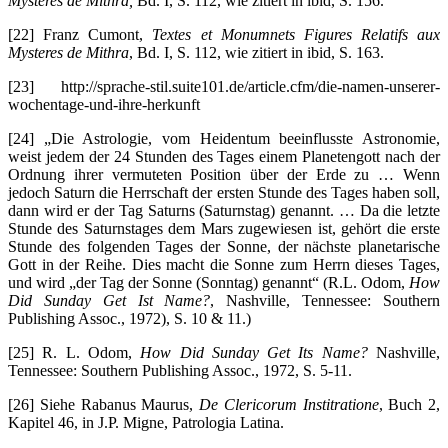
Mysteres de Mithra,
Bd. I, S. 112, wie zitiert in ibid, S. 156.
[22] Franz Cumont,
Textes et Monumnets Figures Relatifs aux
Mysteres de Mithra
, Bd. I, S. 112, wie zitiert in ibid, S. 163.
[23] http://sprache-stil.suite101.de/article.cfm/die-namen-unserer-
wochentage-und-ihre-herkunft
[24] „Die Astrologie, vom Heidentum beeinflusste Astronomie,
weist jedem der 24 Stunden des Tages einem Planetengott nach der
Ordnung ihrer vermuteten Position über der Erde zu … Wenn
jedoch Saturn die Herrschaft der ersten Stunde des Tages haben soll,
dann wird er der Tag Saturns (Saturnstag) genannt. … Da die letzte
Stunde des Saturnstages dem Mars zugewiesen ist, gehört die erste
Stunde des folgenden Tages der Sonne, der nächste planetarische
Gott in der Reihe. Dies macht die Sonne zum Herrn dieses Tages,
und wird „der Tag der Sonne (Sonntag) genannt“ (R.L. Odom,
How
Did Sunday Get Ist Name?
, Nashville, Tennessee: Southern
Publishing Assoc., 1972), S. 10 & 11.)
[25] R. L. Odom,
How Did Sunday Get Its Name?
Nashville,
Tennessee: Southern Publishing Assoc., 1972, S. 5-11.
[26] Siehe Rabanus Maurus,
De Clericorum Institratione
, Buch 2,
Kapitel 46, in J.P. Migne, Patrologia Latina.