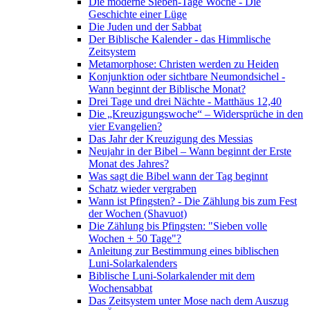
Die moderne Sieben-Tage Woche - Die
Geschichte einer Lüge
Die Juden und der Sabbat
Der Biblische Kalender - das Himmlische
Zeitsystem
Metamorphose: Christen werden zu Heiden
Konjunktion oder sichtbare Neumondsichel -
Wann beginnt der Biblische Monat?
Drei Tage und drei Nächte - Matthäus 12,40
Die „Kreuzigungswoche“ – Widersprüche in den
vier Evangelien?
Das Jahr der Kreuzigung des Messias
Neujahr in der Bibel – Wann beginnt der Erste
Monat des Jahres?
Was sagt die Bibel wann der Tag beginnt
Schatz wieder vergraben
Wann ist Pfingsten? - Die Zählung bis zum Fest
der Wochen (Shavuot)
Die Zählung bis Pfingsten: "Sieben volle
Wochen + 50 Tage"?
Anleitung zur Bestimmung eines biblischen
Luni-Solarkalenders
Biblische Luni-Solarkalender mit dem
Wochensabbat
Das Zeitsystem unter Mose nach dem Auszug