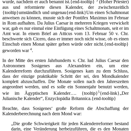
3
wurde, nachdem er auch benannt ist.{end-tooltip}
(Hoher Priester)
aus und reformierte diesen Kalender, der zwischenzeitlich
{tooltip}umständlich und ungenau{end-link}Um einen Schaltmonat
anweisen zu können, musste sich der Pontifex Maximus im Februar
in Rom aufhalten. Da Julius Caesar in mehreren Kriegen verwickelt
war, gab es nur einmal eine Einfügung eines Schaltmonats, seit er im
Amt war. In einem Brief an Atticus vom 13. Februar 50 v. Chr.
beschwerte sich Cicero, dass er immer noch nicht wisse, ob es einen
Einschub einen Monat später geben würde oder nicht.{end-tooltip}
4
geworden war
.
In der Mitte des ersten Jahrhunderts v. Chr. lud Julius Caesar den
Astronomen Sosigenes aus Alexandrien ein, um eine
Kalenderreform durchzuführen. Sosigenes kam zu dem Schluss,
dass der einzige praktikable Schritt der sei, den Mondkalender
komplett abzuschaffen. Die Monate sollen nach den Jahreszeiten
angeordnet werden, und es solle ein Sonnenjahr benutzt werden,
5
wie im Ägyptischen Kalender….
{tooltip}
{end-link}„Der
Julianische Kalender“, Enzyclopädia Britannica.{end-tooltip}
Beachte, dass Sosigenes‘ große Reform die Abschaffung der
Kalenderberechnung nach dem Mond war:
„Die große Schwierigkeit für jeden Kalenderreformer bestand
darin, eine Veränderung herbeizuführen, die es den Monaten