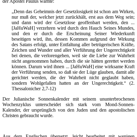
der Apostel Paulus warnte:
„Denn das Geheimnis der Gesetzlosigkeit ist schon am Wirken,
nur muß der, welcher jetzt zurückhält, erst aus dem Weg sein;
und dann wird der Gesetzlose geoffenbart werden, den ...
[JaHuWaH] verzehren wird durch den Hauch Seines Mundes,
und den er durch die Erscheinung Seiner Wiederkunft
beseitigen wird, ihn, dessen Kommen aufgrund der Wirkung
des Satans erfolgt, unter Entfaltung aller betrügerischen Kräfte,
Zeichen und Wunder und aller Verführung der Ungerechtigkeit
bei denen, die verlorengehen, weil sie die Liebe zur Wahrheit
nicht angenommen haben, durch die sie hätten gerettet werden
können. Darum wird ihnen ... [JaHuWaH] eine wirksame Kraft
der Verführung senden, so daß sie der Lüge glauben, damit alle
gerichtet werden, die der Wahrheit nicht geglaubt haben,
sondern Wohlgefallen hatten an der Ungerechtigkeit.“ (2.
Thessalonicher 2,7-12)
Der Julianische Sonnenkalender mit seinem ununterbrochenen
Wochenzyklus unterscheidet sich stark vom Mond-Sonnen-
Kalender, der ursprünglich von den Juden und den apostolischen
Christen gebraucht wurde.
Aus dem Englischen übersetzt, leicht bearbeitet mit wenigen