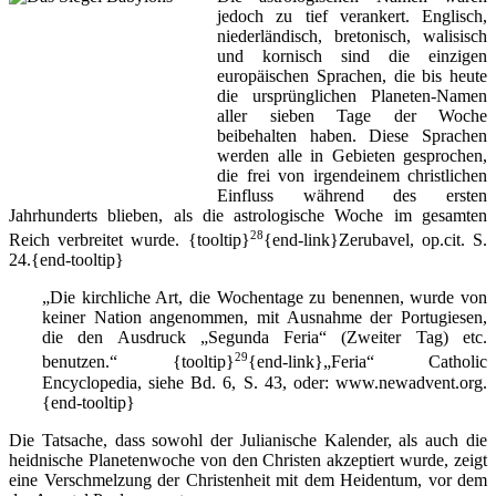
jedoch zu tief verankert. Englisch,
niederländisch, bretonisch, walisisch
und kornisch sind die einzigen
europäischen Sprachen, die bis heute
die ursprünglichen Planeten-Namen
aller sieben Tage der Woche
beibehalten haben. Diese Sprachen
werden alle in Gebieten gesprochen,
die frei von irgendeinem christlichen
Einfluss während des ersten
Jahrhunderts blieben, als die astrologische Woche im gesamten
28
Reich verbreitet wurde.
{tooltip}
{end-link}Zerubavel, op.cit. S.
24.{end-tooltip}
„Die kirchliche Art, die Wochentage zu benennen, wurde von
keiner Nation angenommen, mit Ausnahme der Portugiesen,
die den Ausdruck „Segunda Feria“ (Zweiter Tag) etc.
29
benutzen.“
{tooltip}
{end-link}„Feria“ Catholic
Encyclopedia, siehe Bd. 6, S. 43, oder: www.newadvent.org.
{end-tooltip}
Die Tatsache, dass sowohl der Julianische Kalender, als auch die
heidnische Planetenwoche von den Christen akzeptiert wurde, zeigt
eine Verschmelzung der Christenheit mit dem Heidentum, vor dem