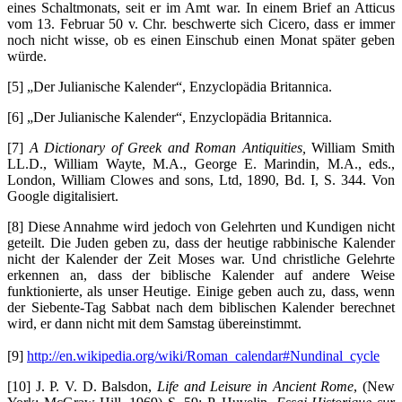
eines Schaltmonats, seit er im Amt war. In einem Brief an Atticus
vom 13. Februar 50 v. Chr. beschwerte sich Cicero, dass er immer
noch nicht wisse, ob es einen Einschub einen Monat später geben
würde.
[5] „Der Julianische Kalender“, Enzyclopädia Britannica.
[6] „Der Julianische Kalender“, Enzyclopädia Britannica.
[7]
A Dictionary of Greek and Roman Antiquities,
William Smith
LL.D., William Wayte, M.A., George E. Marindin, M.A., eds.,
London, William Clowes and sons, Ltd, 1890, Bd. I, S. 344. Von
Google digitalisiert.
[8] Diese Annahme wird jedoch von Gelehrten und Kundigen nicht
geteilt. Die Juden geben zu, dass der heutige rabbinische Kalender
nicht der Kalender der Zeit Moses war. Und christliche Gelehrte
erkennen an, dass der biblische Kalender auf andere Weise
funktionierte, als unser Heutige. Einige geben auch zu, dass, wenn
der Siebente-Tag Sabbat nach dem biblischen Kalender berechnet
wird, er dann nicht mit dem Samstag übereinstimmt.
[9]
http://en.wikipedia.org/wiki/Roman_calendar#Nundinal_cycle
[10] J. P. V. D. Balsdon,
Life and Leisure in Ancient Rome
, (New