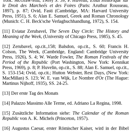
York: McGraw-Hill, 1969) S. 59; P. Huvelin,
Essai Historique sur
le Droit des Marcheés et des Foires
(Paris: Aruthur Rousseau,
1897), p. 87; Ovid, Fasti (Cambridge, MA: Harvard University
Press, 1951), S. 6; Alan E. Samuel, Greek and Roman Chronology
(Munich: C. H. Beck'sche Verlagbuchhandlung, 1972), S. 154.
[11] Eviatar Zerubavel,
The Seven Day Circle: The History and
Meaning of the Week
, (University of Chicago Press, 1985), S. 45.
[12] Zerubavel, op.cit.,158; Balsdon, op.cit., S. 60; Francis H.
Colson, The Week, (Cambridge, England: Cambridge University
Press, 1926), S. 4; W. Warde Fowler,
The Roman Festivals of the
Period of the Republic
(Port Washington, New York: Kennikat
Press, 1969), p. 8; P. Huvelin, op.cit., S. 88; Alan E. Samuel, op.cit.,
S. 153-154; Ovid, op.cit.; Hutton Webster, Rest Days, (New York:
MacMillan) S. 123; W. E. van Wijk, Le Nombre d'Or (The Hague:
Martinus Nijhoff, 1935), SS. 24-25.
[13] Der erste Tag des Monats
[14] Palazzo Massimo Alle Terme, ed. Adriano La Regina, 1998.
[15] Zusätzliche Information siehe:
The Calendar of the Roman
Republic
von A. K. Michels (Princeton, 1957).
[16] Augustus Caesar, erster Römischer Kaiser, wird in der Bibel