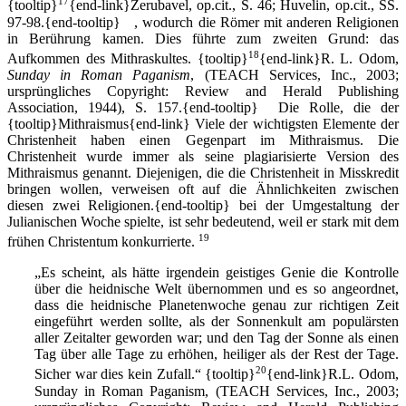
17
{tooltip}
{end-link}Zerubavel, op.cit., S. 46; Huvelin, op.cit., SS.
97-98.{end-tooltip} , wodurch die Römer mit anderen Religionen
in Berührung kamen. Dies führte zum zweiten Grund: das
18
Aufkommen des Mithraskultes.
{tooltip}
{end-link}R. L. Odom,
Sunday in Roman Paganism
, (TEACH Services, Inc., 2003;
ursprüngliches Copyright: Review and Herald Publishing
Association, 1944), S. 157.{end-tooltip} Die Rolle, die der
{tooltip}Mithraismus{end-link} Viele der wichtigsten Elemente der
Christenheit haben einen Gegenpart im Mithraismus. Die
Christenheit wurde immer als seine plagiarisierte Version des
Mithraismus genannt. Diejenigen, die die Christenheit in Misskredit
bringen wollen, verweisen oft auf die Ähnlichkeiten zwischen
diesen zwei Religionen.{end-tooltip} bei der Umgestaltung der
Julianischen Woche spielte, ist sehr bedeutend, weil er stark mit dem
19
frühen Christentum konkurrierte.
„Es scheint, als hätte irgendein geistiges Genie die Kontrolle
über die heidnische Welt übernommen und es so angeordnet,
dass die heidnische Planetenwoche genau zur richtigen Zeit
eingeführt werden sollte, als der Sonnenkult am populärsten
aller Zeitalter geworden war; und den Tag der Sonne als einen
Tag über alle Tage zu erhöhen, heiliger als der Rest der Tage.
20
Sicher war dies kein Zufall.“
{tooltip}
{end-link}R.L. Odom,
Sunday in Roman Paganism, (TEACH Services, Inc., 2003;