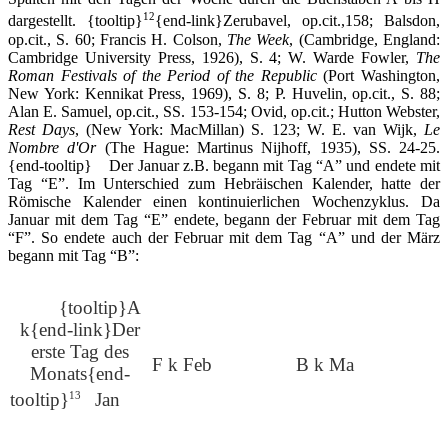
12
dargestellt.
{tooltip}
{end-link}Zerubavel, op.cit.,158; Balsdon,
op.cit., S. 60; Francis H. Colson,
The Week
, (Cambridge, England:
Cambridge University Press, 1926), S. 4; W. Warde Fowler,
The
Roman Festivals of the Period of the Republic
(Port Washington,
New York: Kennikat Press, 1969), S. 8; P. Huvelin, op.cit., S. 88;
Alan E. Samuel, op.cit., SS. 153-154; Ovid, op.cit.; Hutton Webster,
Rest Days
, (New York: MacMillan) S. 123; W. E. van Wijk,
Le
Nombre d'Or
(The Hague: Martinus Nijhoff, 1935), SS. 24-25.
{end-tooltip} Der Januar z.B. begann mit Tag “A” und endete mit
Tag “E”. Im Unterschied zum Hebräischen Kalender, hatte der
Römische Kalender einen kontinuierlichen Wochenzyklus. Da
Januar mit dem Tag “E” endete, begann der Februar mit dem Tag
“F”. So endete auch der Februar mit dem Tag “A” und der März
begann mit Tag “B”:
{tooltip}A
k{end-link}Der
erste Tag des
F k Feb
B k Ma
Monats{end-
tooltip}
Jan
13