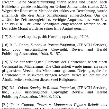
erwähnt. Seine Steuereintreibung führte Maria und Joseph nach
Bethlehem, gerade rechtzeitig zur Geburt Jahuschuahs (Lukas 2,1).
Wegen der Römischen Methode der inklusiven Berechnung, wurde
anfänglich alle drei Jahre Schaltmonate eingeschoben. Um die
zusätzliche Zeit auszugleichen, verfügte Augustus, dass von 8 v.
Chr. bis 8 n. Chr. keine Schaltjahre eingeschoben werden sollen.
Der achte Monat wurde zu seiner Ehre August genannt.
[17] Zerubavel, op.cit., p. 46; Huvelin, op.cit., pp. 97-98.
[18] R. L. Odom,
Sunday in Roman Paganism
, (TEACH Services,
Inc., 2003; ursprüngliches Copyright: Review and Herald
Publishing Association, 1944), S. 157.
[19] Viele der wichtigsten Elemente der Christenheit haben einen
Gegenpart im Mithraismus. Die Christenheit wurde immer als seine
plagiarisierte Version des Mithraismus genannt. Diejenigen, die die
Christenheit in Misskredit bringen wollen, verweisen oft auf die
Ähnlichkeiten zwischen diesen zwei Religionen.
[20] R.L. Odom,
Sunday in Roman Paganism,
(TEACH Services,
Inc., 2003; ursprüngliches Copyright: Review and Herald
Publishing Association, 1944, S. 157).
[21] Franz Cumont,
Textes et Monumnets Figures Relatifs aux