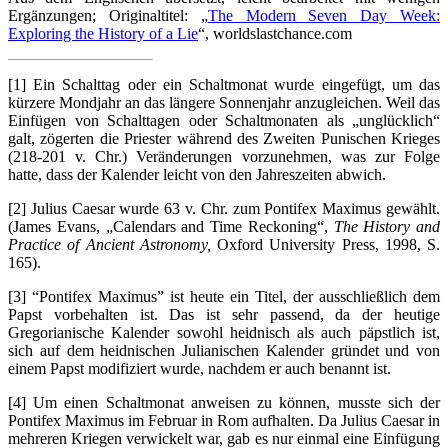
Ergänzungen; Originaltitel: „
The Modern Seven Day Week:
Exploring the History of a Lie
“, worldslastchance.com
[1] Ein Schalttag oder ein Schaltmonat wurde eingefügt, um das
kürzere Mondjahr an das längere Sonnenjahr anzugleichen. Weil das
Einfügen von Schalttagen oder Schaltmonaten als „unglücklich“
galt, zögerten die Priester während des Zweiten Punischen Krieges
(218-201 v. Chr.) Veränderungen vorzunehmen, was zur Folge
hatte, dass der Kalender leicht von den Jahreszeiten abwich.
[2] Julius Caesar wurde 63 v. Chr. zum Pontifex Maximus gewählt.
(James Evans, „Calendars and Time Reckoning“,
The History and
Practice of Ancient Astronomy,
Oxford University Press, 1998, S.
165).
[3] “Pontifex Maximus” ist heute ein Titel, der ausschließlich dem
Papst vorbehalten ist. Das ist sehr passend, da der heutige
Gregorianische Kalender sowohl heidnisch als auch päpstlich ist,
sich auf dem heidnischen Julianischen Kalender gründet und von
einem Papst modifiziert wurde, nachdem er auch benannt ist.
[4] Um einen Schaltmonat anweisen zu können, musste sich der
Pontifex Maximus im Februar in Rom aufhalten. Da Julius Caesar in
mehreren Kriegen verwickelt war, gab es nur einmal eine Einfügung