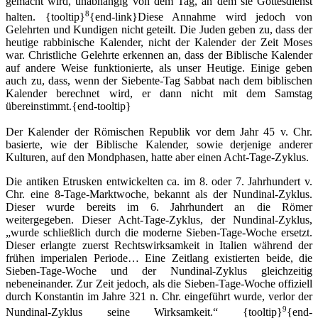
gemacht wird, unabhängig von dem Tag, an dem sie Gottesdienst
8
halten.
{tooltip}
{end-link}Diese Annahme wird jedoch von
Gelehrten und Kundigen nicht geteilt. Die Juden geben zu, dass der
heutige rabbinische Kalender, nicht der Kalender der Zeit Moses
war. Christliche Gelehrte erkennen an, dass der Biblische Kalender
auf andere Weise funktionierte, als unser Heutige. Einige geben
auch zu, dass, wenn der Siebente-Tag Sabbat nach dem biblischen
Kalender berechnet wird, er dann nicht mit dem Samstag
übereinstimmt.{end-tooltip}
Der Kalender der Römischen Republik vor dem Jahr 45 v. Chr.
basierte, wie der Biblische Kalender, sowie derjenige anderer
Kulturen, auf den Mondphasen, hatte aber einen Acht-Tage-Zyklus.
Die antiken Etrusken entwickelten ca. im 8. oder 7. Jahrhundert v.
Chr. eine 8-Tage-Marktwoche, bekannt als der Nundinal-Zyklus.
Dieser wurde bereits im 6. Jahrhundert an die Römer
weitergegeben. Dieser Acht-Tage-Zyklus, der Nundinal-Zyklus,
„wurde schließlich durch die moderne Sieben-Tage-Woche ersetzt.
Dieser erlangte zuerst Rechtswirksamkeit in Italien während der
frühen imperialen Periode… Eine Zeitlang existierten beide, die
Sieben-Tage-Woche und der Nundinal-Zyklus gleichzeitig
nebeneinander. Zur Zeit jedoch, als die Sieben-Tage-Woche offiziell
durch Konstantin im Jahre 321 n. Chr. eingeführt wurde, verlor der
9
Nundinal-Zyklus seine Wirksamkeit.“
{tooltip}
{end-