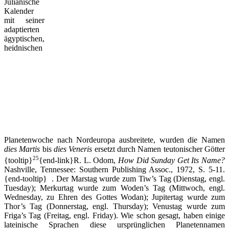
Julianische
Kalender
mit seiner
adaptierten
ägyptischen,
heidnischen
Planetenwoche nach Nordeuropa ausbreitete, wurden die Namen
dies Martis
bis
dies Veneris
ersetzt durch Namen teutonischer Götter
25
{tooltip}
{end-link}R. L. Odom,
How Did Sunday Get Its Name?
Nashville, Tennessee: Southern Publishing Assoc., 1972, S. 5-11.
{end-tooltip} . Der Marstag wurde zum Tiw’s Tag (Dienstag, engl.
Tuesday); Merkurtag wurde zum Woden’s Tag (Mittwoch, engl.
Wednesday, zu Ehren des Gottes Wodan); Jupitertag wurde zum
Thor’s Tag (Donnerstag, engl. Thursday); Venustag wurde zum
Friga’s Tag (Freitag, engl. Friday). Wie schon gesagt, haben einige
lateinische Sprachen diese ursprünglichen Planetennamen