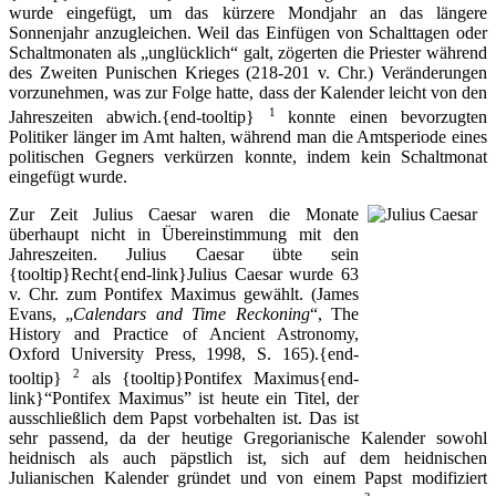
wurde eingefügt, um das kürzere Mondjahr an das längere
Sonnenjahr anzugleichen. Weil das Einfügen von Schalttagen oder
Schaltmonaten als „unglücklich“ galt, zögerten die Priester während
des Zweiten Punischen Krieges (218-201 v. Chr.) Veränderungen
vorzunehmen, was zur Folge hatte, dass der Kalender leicht von den
1
Jahreszeiten abwich.{end-tooltip}
konnte einen bevorzugten
Politiker länger im Amt halten, während man die Amtsperiode eines
politischen Gegners verkürzen konnte, indem kein Schaltmonat
eingefügt wurde.
Zur Zeit Julius Caesar waren die Monate
überhaupt nicht in Übereinstimmung mit den
Jahreszeiten. Julius Caesar übte sein
{tooltip}Recht{end-link}Julius Caesar wurde 63
v. Chr. zum Pontifex Maximus gewählt. (James
Evans, „
Calendars and Time Reckoning
“, The
History and Practice of Ancient Astronomy,
Oxford University Press, 1998, S. 165).{end-
2
tooltip}
als {tooltip}Pontifex Maximus{end-
link}“Pontifex Maximus” ist heute ein Titel, der
ausschließlich dem Papst vorbehalten ist. Das ist
sehr passend, da der heutige Gregorianische Kalender sowohl
heidnisch als auch päpstlich ist, sich auf dem heidnischen
Julianischen Kalender gründet und von einem Papst modifiziert