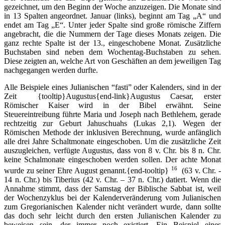
gezeichnet, um den Beginn der Woche anzuzeigen. Die Monate sind
in 13 Spalten angeordnet. Januar (links), beginnt am Tag „A“ und
endet am Tag „E“. Unter jeder Spalte sind große römische Ziffern
angebracht, die die Nummern der Tage dieses Monats zeigen. Die
ganz rechte Spalte ist der 13., eingeschobene Monat. Zusätzliche
Buchstaben sind neben dem Wochentag-Buchstaben zu sehen.
Diese zeigten an, welche Art von Geschäften an dem jeweiligen Tag
nachgegangen werden durfte.
Alle Beispiele eines Julianischen “fasti” oder Kalenders, sind in der
Zeit {tooltip}Augustus{end-link}Augustus Caesar, erster
Römischer Kaiser wird in der Bibel erwähnt. Seine
Steuereintreibung führte Maria und Joseph nach Bethlehem, gerade
rechtzeitig zur Geburt Jahuschuahs (Lukas 2,1). Wegen der
Römischen Methode der inklusiven Berechnung, wurde anfänglich
alle drei Jahre Schaltmonate eingeschoben. Um die zusätzliche Zeit
auszugleichen, verfügte Augustus, dass von 8 v. Chr. bis 8 n. Chr.
keine Schalmonate eingeschoben werden sollen. Der achte Monat
16
wurde zu seiner Ehre August genannt.{end-tooltip}
(63 v. Chr. -
14 n. Chr.) bis Tiberius (42 v. Chr. – 37 n. Chr.) datiert. Wenn die
Annahme stimmt, dass der Samstag der Biblische Sabbat ist, weil
der Wochenzyklus bei der Kalenderveränderung vom Julianischen
zum Gregorianischen Kalender nicht verändert wurde, dann sollte
das doch sehr leicht durch den ersten Julianischen Kalender zu
beweisen sein, der immer noch existiert. Ein Beispiel eines