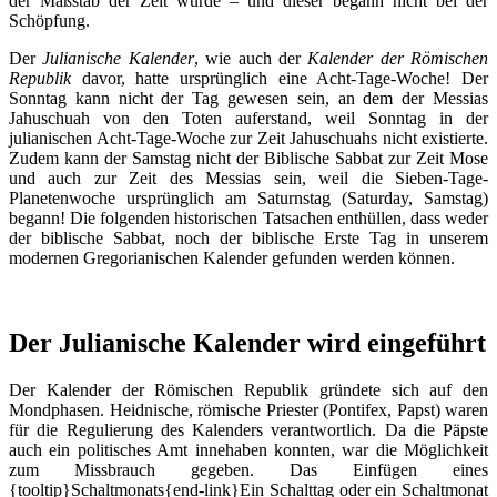
der Maßstab der Zeit wurde – und dieser begann nicht bei der
Schöpfung.
Der
Julianische Kalender
, wie auch der
Kalender der Römischen
Republik
davor, hatte ursprünglich eine Acht-Tage-Woche! Der
Sonntag kann nicht der Tag gewesen sein, an dem der Messias
Jahuschuah von den Toten auferstand, weil Sonntag in der
julianischen Acht-Tage-Woche zur Zeit Jahuschuahs nicht existierte.
Zudem kann der Samstag nicht der Biblische Sabbat zur Zeit Mose
und auch zur Zeit des Messias sein, weil die Sieben-Tage-
Planetenwoche ursprünglich am Saturnstag (Saturday, Samstag)
begann! Die folgenden historischen Tatsachen enthüllen, dass weder
der biblische Sabbat, noch der biblische Erste Tag in unserem
modernen Gregorianischen Kalender gefunden werden können.
Der Julianische Kalender wird eingeführt
Der Kalender der Römischen Republik gründete sich auf den
Mondphasen. Heidnische, römische Priester (Pontifex, Papst) waren
für die Regulierung des Kalenders verantwortlich. Da die Päpste
auch ein politisches Amt innehaben konnten, war die Möglichkeit
zum Missbrauch gegeben. Das Einfügen eines
{tooltip}Schaltmonats{end-link}Ein Schalttag oder ein Schaltmonat