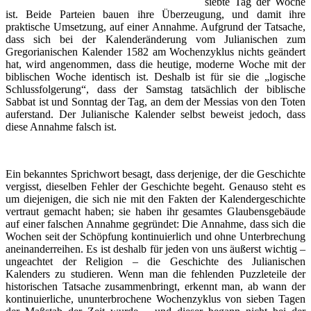
siebte Tag der Woche
ist. Beide Parteien bauen ihre Überzeugung, und damit ihre
praktische Umsetzung, auf einer Annahme. Aufgrund der Tatsache,
dass sich bei der Kalenderänderung vom Julianischen zum
Gregorianischen Kalender 1582 am Wochenzyklus nichts geändert
hat, wird angenommen, dass die heutige, moderne Woche mit der
biblischen Woche identisch ist. Deshalb ist für sie die „logische
Schlussfolgerung“, dass der Samstag tatsächlich der biblische
Sabbat ist und Sonntag der Tag, an dem der Messias von den Toten
auferstand. Der Julianische Kalender selbst beweist jedoch, dass
diese Annahme falsch ist.
Ein bekanntes Sprichwort besagt, dass derjenige, der die Geschichte
vergisst, dieselben Fehler der Geschichte begeht. Genauso steht es
um diejenigen, die sich nie mit den Fakten der Kalendergeschichte
vertraut gemacht haben; sie haben ihr gesamtes Glaubensgebäude
auf einer falschen Annahme gegründet: Die Annahme, dass sich die
Wochen seit der Schöpfung kontinuierlich und ohne Unterbrechung
aneinanderreihen. Es ist deshalb für jeden von uns äußerst wichtig –
ungeachtet der Religion – die Geschichte des Julianischen
Kalenders zu studieren. Wenn man die fehlenden Puzzleteile der
historischen Tatsache zusammenbringt, erkennt man, ab wann der
kontinuierliche, ununterbrochene Wochenzyklus von sieben Tagen