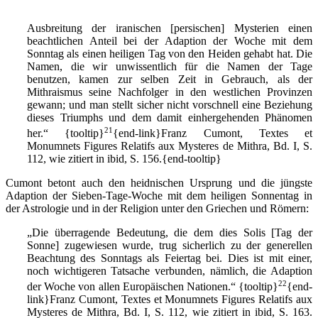
Ausbreitung der iranischen [persischen] Mysterien einen
beachtlichen Anteil bei der Adaption der Woche mit dem
Sonntag als einen heiligen Tag von den Heiden gehabt hat. Die
Namen, die wir unwissentlich für die Namen der Tage
benutzen, kamen zur selben Zeit in Gebrauch, als der
Mithraismus seine Nachfolger in den westlichen Provinzen
gewann; und man stellt sicher nicht vorschnell eine Beziehung
dieses Triumphs und dem damit einhergehenden Phänomen
21
her.“
{tooltip}
{end-link}Franz Cumont, Textes et
Monumnets Figures Relatifs aux Mysteres de Mithra, Bd. I, S.
112, wie zitiert in ibid, S. 156.{end-tooltip}
Cumont betont auch den heidnischen Ursprung und die jüngste
Adaption der Sieben-Tage-Woche mit dem heiligen Sonnentag in
der Astrologie und in der Religion unter den Griechen und Römern:
„Die überragende Bedeutung, die dem dies Solis [Tag der
Sonne] zugewiesen wurde, trug sicherlich zu der generellen
Beachtung des Sonntags als Feiertag bei. Dies ist mit einer,
noch wichtigeren Tatsache verbunden, nämlich, die Adaption
22
der Woche von allen Europäischen Nationen.“
{tooltip}
{end-
link}Franz Cumont, Textes et Monumnets Figures Relatifs aux
Mysteres de Mithra, Bd. I, S. 112, wie zitiert in ibid, S. 163.