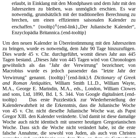
erlaubt, in Einklang mit den Mondphasen und dem Jahr mit den
Jahreszeiten zu bleiben, was unmöglich erschien. Es war
notwendig, grundsätzlich mit der traditionellen Berechnung zu
brechen, um einen effizienten saisonalen Kalender zu
6
erschaffen.“
{tooltip}
{end-link}„Der Julianische Kalender“,
Enzyclopädia Britannica.{end-tooltip}
Um den neuen Kalender in Übereinstimmung mit den Jahreszeiten
zu bringen, wurde es notwendig, dem Jahr 90 Tage hinzuzufügen.
Dies wurde 45 v. Chr. durchgeführt, womit dieses Jahr aus 445
Tagen bestand. „Dieses Jahr von 445 Tagen wird von Chronologen
gewöhnlich als das "Jahr der Verwirrung" bezeichnet; von
Macrobius wurde es jedoch passender das "letzte Jahr der
7
Verwirrung" genannt.
{tooltip}
{end-link}
A Dictionary of Greek
and Roman Antiquities
, William Smith LL.D., William Wayte,
M.A., George E. Marindin, M.A., eds., London, William Clowes
and sons, Ltd, 1890, Bd. I, S. 344. Von Google digitalisiert.{end-
tooltip} Das erste Puzzlestück zur Wiederherstellung der
Kalenderwahrheit ist die Erkenntnis, dass die Julianische Woche
von 45 v. Chr. nicht dieselbe Julianische Woche war, als Papst
Gregor XIII. den Kalender veränderte. Und damit ist diese damalige
Woche auch nicht identisch mit unserer heutigen Gregorianischen
Woche. Dass sich die Woche nicht verändert habe, ist die erste
falsche Annahme, die sowohl von Juden, als auch von Christen