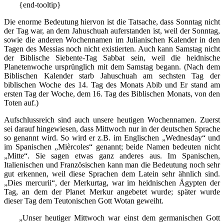
{end-tooltip}
Die enorme Bedeutung hiervon ist die Tatsache, dass Sonntag nicht
der Tag war, an dem Jahuschuah auferstanden ist, weil der Sonntag,
sowie die anderen Wochennamen im Julianischen Kalender in den
Tagen des Messias noch nicht existierten. Auch kann Samstag nicht
der Biblische Siebente-Tag Sabbat sein, weil die heidnische
Planetenwoche ursprünglich mit dem Samstag begann. (Nach dem
Biblischen Kalender starb Jahuschuah am sechsten Tag der
biblischen Woche des 14. Tag des Monats Abib und Er stand am
ersten Tag der Woche, dem 16. Tag des Biblischen Monats, von den
Toten auf.)
Aufschlussreich sind auch unsere heutigen Wochennamen. Zuerst
sei darauf hingewiesen, dass Mittwoch nur in der deutschen Sprache
so genannt wird. So wird er z.B. im Englischen „Wednesday“ und
im Spanischen „Mièrcoles“ genannt; beide Namen bedeuten nicht
„Mitte“. Sie sagen etwas ganz anderes aus. Im Spanischen,
Italienischen und Französischen kann man die Bedeutung noch sehr
gut erkennen, weil diese Sprachen dem Latein sehr ähnlich sind.
„Dies mercurii“, der Merkurtag, war im heidnischen Ägypten der
Tag, an dem der Planet Merkur angebetet wurde; später wurde
dieser Tag dem Teutonischen Gott Wotan geweiht.
„Unser heutiger Mittwoch war einst dem germanischen Gott