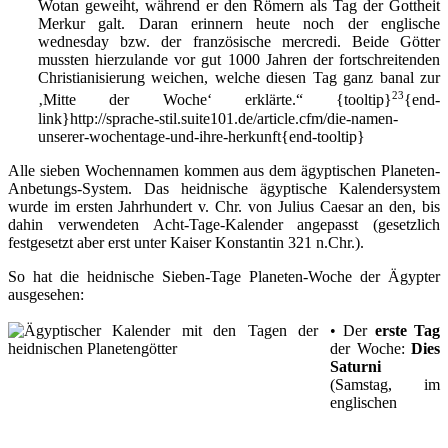
Wotan geweiht, während er den Römern als Tag der Gottheit
Merkur galt. Daran erinnern heute noch der englische
wednesday bzw. der französische mercredi. Beide Götter
mussten hierzulande vor gut 1000 Jahren der fortschreitenden
Christianisierung weichen, welche diesen Tag ganz banal zur
23
‚Mitte der Woche‘ erklärte.“
{tooltip}
{end-
link}http://sprache-stil.suite101.de/article.cfm/die-namen-
unserer-wochentage-und-ihre-herkunft{end-tooltip}
Alle sieben Wochennamen kommen aus dem ägyptischen Planeten-
Anbetungs-System. Das heidnische ägyptische Kalendersystem
wurde im ersten Jahrhundert v. Chr. von Julius Caesar an den, bis
dahin verwendeten Acht-Tage-Kalender angepasst (gesetzlich
festgesetzt aber erst unter Kaiser Konstantin 321 n.Chr.).
So hat die heidnische Sieben-Tage Planeten-Woche der Ägypter
ausgesehen:
• Der
erste Tag
der Woche:
Dies
Saturni
(Samstag, im
englischen