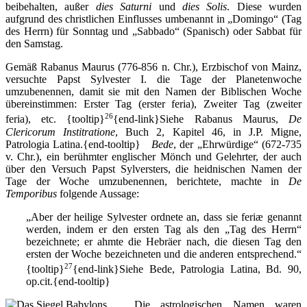
beibehalten, außer
dies Saturni
und
dies Solis
. Diese wurden
aufgrund des christlichen Einflusses umbenannt in „Domingo“ (Tag
des Herrn) für Sonntag und „Sabbado“ (Spanisch) oder Sabbat für
den Samstag.
Gemäß Rabanus Maurus (776-856 n. Chr.), Erzbischof von Mainz,
versuchte Papst Sylvester I. die Tage der Planetenwoche
umzubenennen, damit sie mit den Namen der Biblischen Woche
übereinstimmen: Erster Tag (erster feria), Zweiter Tag (zweiter
26
feria), etc.
{tooltip}
{end-link}Siehe Rabanus Maurus,
De
Clericorum Institratione
, Buch 2, Kapitel 46, in J.P. Migne,
Patrologia Latina.{end-tooltip}
Bede
, der „Ehrwürdige“ (672-735
v. Chr.), ein berühmter englischer Mönch und Gelehrter, der auch
über den Versuch Papst Sylversters, die heidnischen Namen der
Tage der Woche umzubenennen, berichtete, machte in
De
Temporibus
folgende Aussage:
„Aber der heilige Sylvester ordnete an, dass sie feriæ genannt
werden, indem er den ersten Tag als den „Tag des Herrn“
bezeichnete; er ahmte die Hebräer nach, die diesen Tag den
ersten der Woche bezeichneten und die anderen entsprechend.“
27
{tooltip}
{end-link}Siehe Bede, Patrologia Latina, Bd. 90,
op.cit.{end-tooltip}
Die astrologischen Namen waren