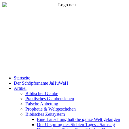
Startseite
Der Schöpfername JaHuWaH
Artikel
Biblischer Glaube
Praktisches Glaubensleben
Falsche Anbetung
Prophetie & Weltgeschehen
Biblisches Zeitsystem
Eine Täuschung hält die ganze Welt gefangen
Der Ursprung des Siebten Tages - Samstag