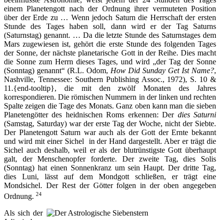
einem Planetengott nach der Ordnung ihrer vermuteten Position
über der Erde zu … Wenn jedoch Saturn die Herrschaft der ersten
Stunde des Tages haben soll, dann wird er der Tag Saturns
(Saturnstag) genannt. … Da die letzte Stunde des Saturnstages dem
Mars zugewiesen ist, gehört die erste Stunde des folgenden Tages
der Sonne, der nächste planetarische Gott in der Reihe. Dies macht
die Sonne zum Herrn dieses Tages, und wird „der Tag der Sonne
(Sonntag) genannt“ (R.L. Odom,
How Did Sunday Get Ist Name?
,
Nashville, Tennessee: Southern Publishing Assoc., 1972), S. 10 &
11.{end-tooltip}, die mit den zwölf Monaten des Jahres
korrespondieren. Die römischen Nummern in der linken und rechten
Spalte zeigen die Tage des Monats. Ganz oben kann man die sieben
Planetengötter des heidnischen Roms erkennen: Der
dies Saturni
(Samstag, Saturday) war der erste Tag der Woche, nicht der Siebte.
Der Planetengott Saturn war auch als der Gott der Ernte bekannt
und wird mit einer Sichel in der Hand dargestellt. Aber er trägt die
Sichel auch deshalb, weil er als der blutrünstigste Gott überhaupt
galt, der Menschenopfer forderte. Der zweite Tag, dies Solis
(Sonntag) hat einen Sonnenkranz um sein Haupt. Der dritte Tag,
dies Luni, lässt auf dem Mondgott schließen, er trägt eine
Mondsichel. Der Rest der Götter folgen in der oben angegeben
24
Ordnung.
Als sich der