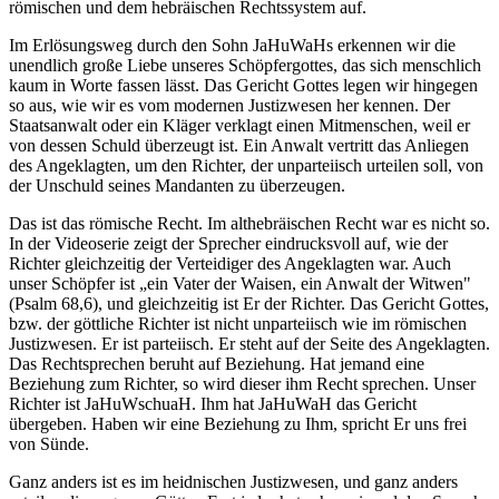
römischen und dem hebräischen Rechtssystem auf.
Im Erlösungsweg durch den Sohn JaHuWaHs erkennen wir die
unendlich große Liebe unseres Schöpfergottes, das sich menschlich
kaum in Worte fassen lässt. Das Gericht Gottes legen wir hingegen
so aus, wie wir es vom modernen Justizwesen her kennen. Der
Staatsanwalt oder ein Kläger verklagt einen Mitmenschen, weil er
von dessen Schuld überzeugt ist. Ein Anwalt vertritt das Anliegen
des Angeklagten, um den Richter, der unparteiisch urteilen soll, von
der Unschuld seines Mandanten zu überzeugen.
Das ist das römische Recht. Im althebräischen Recht war es nicht so.
In der Videoserie zeigt der Sprecher eindrucksvoll auf, wie der
Richter gleichzeitig der Verteidiger des Angeklagten war. Auch
unser Schöpfer ist „ein Vater der Waisen, ein Anwalt der Witwen"
(Psalm 68,6), und gleichzeitig ist Er der Richter. Das Gericht Gottes,
bzw. der göttliche Richter ist nicht unparteiisch wie im römischen
Justizwesen. Er ist parteiisch. Er steht auf der Seite des Angeklagten.
Das Rechtsprechen beruht auf Beziehung. Hat jemand eine
Beziehung zum Richter, so wird dieser ihm Recht sprechen. Unser
Richter ist JaHuWschuaH. Ihm hat JaHuWaH das Gericht
übergeben. Haben wir eine Beziehung zu Ihm, spricht Er uns frei
von Sünde.
Ganz anders ist es im heidnischen Justizwesen, und ganz anders