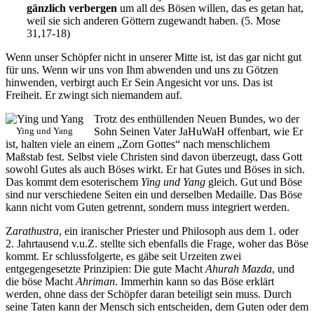
gänzlich verbergen
um all des Bösen willen, das es getan hat,
weil sie sich anderen Göttern zugewandt haben. (5. Mose
31,17-18)
Wenn unser Schöpfer nicht in unserer Mitte ist, ist das gar nicht gut
für uns. Wenn wir uns von Ihm abwenden und uns zu Götzen
hinwenden, verbirgt auch Er Sein Angesicht vor uns. Das ist
Freiheit. Er zwingt sich niemandem auf.
Trotz des enthüllenden Neuen Bundes, wo der
Ying und Yang
Sohn Seinen Vater JaHuWaH offenbart, wie Er
ist, halten viele an einem „Zorn Gottes“ nach menschlichem
Maßstab fest. Selbst viele Christen sind davon überzeugt, dass Gott
sowohl Gutes als auch Böses wirkt. Er hat Gutes und Böses in sich.
Das kommt dem esoterischem
Ying und Yang
gleich. Gut und Böse
sind nur verschiedene Seiten ein und derselben Medaille. Das Böse
kann nicht vom Guten getrennt, sondern muss integriert werden.
Z
arathustra
, ein iranischer Priester und Philosoph aus dem 1. oder
2. Jahrtausend v.u.Z. stellte sich ebenfalls die Frage, woher das Böse
kommt. Er schlussfolgerte, es gäbe seit Urzeiten zwei
entgegengesetzte Prinzipien: Die gute Macht
Ahurah Mazda
, und
die böse Macht
Ahriman
. Immerhin kann so das Böse erklärt
werden, ohne dass der Schöpfer daran beteiligt sein muss. Durch
seine Taten kann der Mensch sich entscheiden, dem Guten oder dem