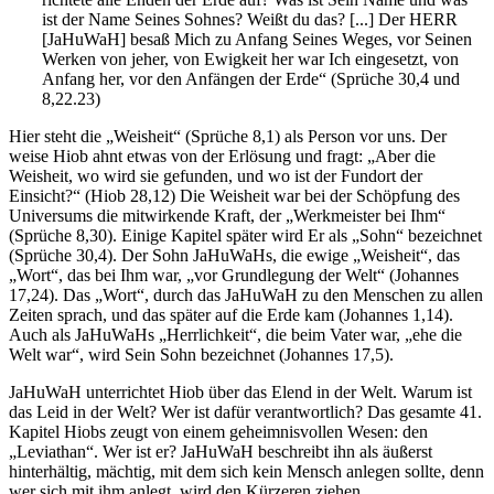
ist der Name Seines Sohnes? Weißt du das? [...] Der HERR
[JaHuWaH] besaß Mich zu Anfang Seines Weges, vor Seinen
Werken von jeher, von Ewigkeit her war Ich eingesetzt, von
Anfang her, vor den Anfängen der Erde“ (Sprüche 30,4 und
8,22.23)
Hier steht die „Weisheit“ (Sprüche 8,1) als Person vor uns. Der
weise Hiob ahnt etwas von der Erlösung und fragt: „Aber die
Weisheit, wo wird sie gefunden, und wo ist der Fundort der
Einsicht?“ (Hiob 28,12) Die Weisheit war bei der Schöpfung des
Universums die mitwirkende Kraft, der „Werkmeister bei Ihm“
(Sprüche 8,30). Einige Kapitel später wird Er als „Sohn“ bezeichnet
(Sprüche 30,4). Der Sohn JaHuWaHs, die ewige „Weisheit“, das
„Wort“, das bei Ihm war, „vor Grundlegung der Welt“ (Johannes
17,24). Das „Wort“, durch das JaHuWaH zu den Menschen zu allen
Zeiten sprach, und das später auf die Erde kam (Johannes 1,14).
Auch als JaHuWaHs „Herrlichkeit“, die beim Vater war, „ehe die
Welt war“, wird Sein Sohn bezeichnet (Johannes 17,5).
JaHuWaH unterrichtet Hiob über das Elend in der Welt. Warum ist
das Leid in der Welt? Wer ist dafür verantwortlich? Das gesamte 41.
Kapitel Hiobs zeugt von einem geheimnisvollen Wesen: den
„Leviathan“. Wer ist er? JaHuWaH beschreibt ihn als äußerst
hinterhältig, mächtig, mit dem sich kein Mensch anlegen sollte, denn
wer sich mit ihm anlegt, wird den Kürzeren ziehen.