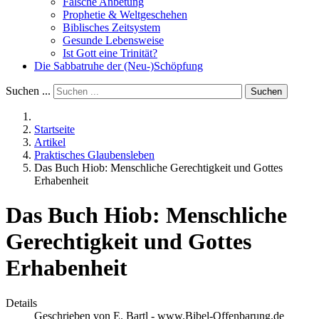
Falsche Anbetung
Prophetie & Weltgeschehen
Biblisches Zeitsystem
Gesunde Lebensweise
Ist Gott eine Trinität?
Die Sabbatruhe der (Neu-)Schöpfung
Suchen ...
Suchen
Startseite
Artikel
Praktisches Glaubensleben
Das Buch Hiob: Menschliche Gerechtigkeit und Gottes
Erhabenheit
Das Buch Hiob: Menschliche
Gerechtigkeit und Gottes
Erhabenheit
Details
Geschrieben von
E. Bartl - www.Bibel-Offenbarung.de