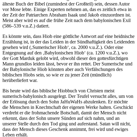
älteste Buch der Bibel (zumindest der Großteil) sein, dessen Autor
vor Mose lebte. Einige Experten nehmen an, das es zeitlich etwa in
der Zeit der Patriarchen Abraham Isaak und Jakob einzuordnen ist.
Meist aber wird es auf die frühe Zeit nach dem babylonischen Exil
(586–539 v.u.Z.) datiert.
Es könnte sein, dass Hiob eine göttliche Antwort auf eine heidnische
Erzählung ist, in der das Leiden in der Sündhaftigkeit des Leidenden
gesehen wird (‚Sumerischer Hiob‘, ca. 2000 v.u.Z.). Oder eine
Entgegnung auf den ‚Babylonischen Hiob‘ (ca. 1200 v.u.Z.), wo
der Gott Marduk gelobt wird, obwohl dieser den gottesfürchtigen
Mann grundlos leiden lässt, bevor er ihn rettet. Der Sumerische und
der Babylonische Hiob könnten aber auch Verfälschungen des
biblischen Hiobs sein, so wie er zu jener Zeit (mündlich)
herüberliefert war.
Bis heute wird das biblische Hiobbuch von Christen meist
sumerisch-babylonisch ausgelegt. Der Teufel versucht alles, um von
der Erlösung durch den Sohn JaHuWaHs abzulenken. Er möchte
die Menschen in Knechtschaft der eigenen Werke halten. Geschickt
verdreht er die frohmachende Botschaft, damit der Mensch nicht
erkennt, dass der Sohn unsere Sünden auf sich nahm, und an
unserer Stelle durch den Tod ging und auferstand. Satan will nicht,
dass der Mensch dieses Geschenk annimmt, frei wird und ewiges
Leben erhält.