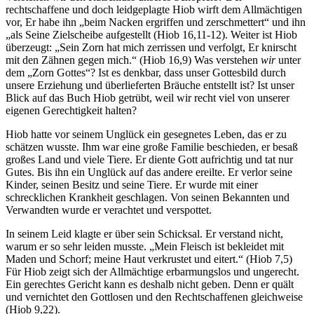
rechtschaffene und doch leidgeplagte Hiob wirft dem Allmächtigen
vor, Er habe ihn „beim Nacken ergriffen und zerschmettert“ und ihn
„als Seine Zielscheibe aufgestellt (Hiob 16,11-12). Weiter ist Hiob
überzeugt: „Sein Zorn hat mich zerrissen und verfolgt, Er knirscht
mit den Zähnen gegen mich.“ (Hiob 16,9) Was verstehen
wir
unter
dem „Zorn Gottes“? Ist es denkbar, dass unser Gottesbild durch
unsere Erziehung und überlieferten Bräuche entstellt ist? Ist unser
Blick auf das Buch Hiob getrübt, weil wir recht viel von unserer
eigenen Gerechtigkeit halten?
Hiob hatte vor seinem Unglück ein gesegnetes Leben, das er zu
schätzen wusste. Ihm war eine große Familie beschieden, er besaß
großes Land und viele Tiere. Er diente Gott aufrichtig und tat nur
Gutes. Bis ihn ein Unglück auf das andere ereilte. Er verlor seine
Kinder, seinen Besitz und seine Tiere. Er wurde mit einer
schrecklichen Krankheit geschlagen. Von seinen Bekannten und
Verwandten wurde er verachtet und verspottet.
In seinem Leid klagte er über sein Schicksal. Er verstand nicht,
warum er so sehr leiden musste. „Mein Fleisch ist bekleidet mit
Maden und Schorf; meine Haut verkrustet und eitert.“ (Hiob 7,5)
Für Hiob zeigt sich der Allmächtige erbarmungslos und ungerecht.
Ein gerechtes Gericht kann es deshalb nicht geben. Denn er quält
und vernichtet den Gottlosen und den Rechtschaffenen gleichweise
(Hiob 9,22).