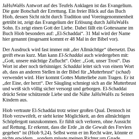
JaHuWaHs Antwort auf des Teufels Anklagen ist das Evangelium.
Die gute Botschaft der Errettung. Ein freier Blick auf das Buch
Hiob, dessen Sicht nicht durch Tradition und Voreingenommenheit
getrübt ist, zeigt das Evangelium der Erlösung durch JaHuWaHs
Sohn. Es zeigt einen Gott der Liebe. Dabei fällt ein Gottesname im
Buch Hiob besonders auf: „El-Schaddai“. 31 Mal wird der Name
hier genannt (insgesamt kommt er 48 Mal in der Bibel vor).
Der Ausdruck wird fast immer mit „der Allmächtige“ übersetzt. Das
greift etwas kurz. Man kann
El-Schaddai
auch wiedergeben mit:
„Gott, unsere mächtige Zuflucht“. Oder: „Gott, unser Trost“. Das
Wort ist aber noch tiefsinniger.
Schaddai
leitet sich von einem Wort
ab, dass an anderen Stellen in der Bibel für „Mutterbrust“ (
schad
)
verwendet wird. Hier kommt Gottes Mutterliebe zum Tragen. Er ist
„der Eine, der herzt“. Der Säugling schmiegt sich an die Mutterbrust
und weiß sich völlig sicher versorgt und geborgen. El-Schaddai
drückt Seine schützende Liebe und die Nähe JaHuWaHs zu Seinen
Kindern aus.
Hiob vertraute El-Schaddai trotz seiner großen Qual. Dennoch ist
Hiob verzweifelt, er sieht keine Möglichkeit, an den allmächtigen
Schöpfergott ranzukommen. Er fühlt sich verloren, ohne Aussicht
auf Rettung. Er erkennt, dass die Erde „in die Gewalt des Frevlers
gegeben“ ist (Hiob 9,24). Selbst wenn er im Recht wäre, könnte er
nichts erwidern, „sondern müsste meinen Richter um Gnade