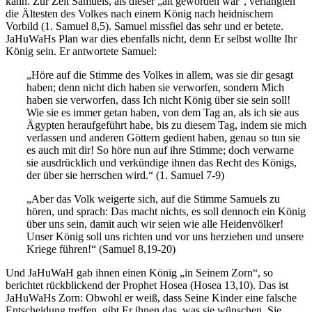
kann. Zur Zeit Samuels, als dieser „alt geworden war“, verlangten
die Ältesten des Volkes nach einem König nach heidnischem
Vorbild (1. Samuel 8,5). Samuel missfiel das sehr und er betete.
JaHuWaHs Plan war dies ebenfalls nicht, denn Er selbst wollte Ihr
König sein. Er antwortete Samuel:
„Höre auf die Stimme des Volkes in allem, was sie dir gesagt
haben; denn nicht dich haben sie verworfen, sondern Mich
haben sie verworfen, dass Ich nicht König über sie sein soll!
Wie sie es immer getan haben, von dem Tag an, als ich sie aus
Ägypten heraufgeführt habe, bis zu diesem Tag, indem sie mich
verlassen und anderen Göttern gedient haben, genau so tun sie
es auch mit dir! So höre nun auf ihre Stimme; doch verwarne
sie ausdrücklich und verkündige ihnen das Recht des Königs,
der über sie herrschen wird.“ (1. Samuel 7-9)
„Aber das Volk weigerte sich, auf die Stimme Samuels zu
hören, und sprach: Das macht nichts, es soll dennoch ein König
über uns sein, damit auch wir seien wie alle Heidenvölker!
Unser König soll uns richten und vor uns herziehen und unsere
Kriege führen!“ (Samuel 8,19-20)
Und JaHuWaH gab ihnen einen König „in Seinem Zorn“, so
berichtet rückblickend der Prophet Hosea (Hosea 13,10). Das ist
JaHuWaHs Zorn: Obwohl er weiß, dass Seine Kinder eine falsche
Entscheidung treffen, gibt Er ihnen das, was sie wünschen. Sie