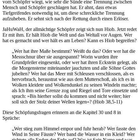
vom Schöpfer wiegt, wie sehr die Sünde eine Trennung zwischen
Mensch und Schöpfer geschlagen hat. Er ahnt, dass etwas
Tiefgreifendes notwendig ist, um diese schreckliche Trennung
aufzuheben. Er sehnt sich nach der Rettung durch einen Erlöser.
JaHuWaH, der allmächtige Schöpfer zeigt sich nun Hiob. Jetzt redet
Er mit ihm. Er hält Hiob die Welt und das Weltall vor Augen. Wer
hat es gemacht und wer hält es am Leben? Kann es Hiob begreifen?
„Wer hat ihre Maße bestimmt? Weißt du das? Oder wer hat die
Messschnur über sie ausgespannt? Worin wurden ihre
Grundpfeiler eingesenkt, oder wer hat ihren Eckstein gelegt, als
die Morgensterne miteinander jauchzten und alle Söhne Gottes
jubelten? Wer hat das Meer mit Schleusen verschlossen, als es
hervorbrach, heraustrat wie aus dem Mutterschoß, als ich es in
Wolken kleidete und Wolkendunkel zu seinen Windeln machte;
als Ich ihm seine Grenze zog und Riegel und Tore einsetzte und
sprach: »Bis hierher sollst du kommen und nicht weiter; hier
soll sich der Stolz deiner Wellen legen«? (Hiob 38,5-11)
Diese Schöpfungsfragen erinnern an die Kapitel 30 und 8 in
Sprüche:
„Wer stieg zum Himmel empor und fuhr herab? Wer fasste den
Wind in Seine Fäuste? Wer band die Wasser in ein Kleid? Wer
richtete alle Enden der Erde auf? Was ist Sein Name und was