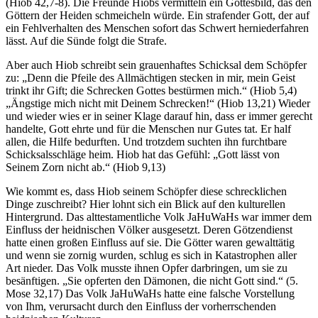
(Hiob 42,7-8). Die Freunde Hiobs vermitteln ein Gottesbild, das den
Göttern der Heiden schmeicheln würde. Ein strafender Gott, der auf
ein Fehlverhalten des Menschen sofort das Schwert herniederfahren
lässt. Auf die Sünde folgt die Strafe.
Aber auch Hiob schreibt sein grauenhaftes Schicksal dem Schöpfer
zu: „Denn die Pfeile des Allmächtigen stecken in mir, mein Geist
trinkt ihr Gift; die Schrecken Gottes bestürmen mich.“ (Hiob 5,4)
„Ängstige mich nicht mit Deinem Schrecken!“ (Hiob 13,21) Wieder
und wieder wies er in seiner Klage darauf hin, dass er immer gerecht
handelte, Gott ehrte und für die Menschen nur Gutes tat. Er half
allen, die Hilfe bedurften. Und trotzdem suchten ihn furchtbare
Schicksalsschläge heim. Hiob hat das Gefühl: „Gott lässt von
Seinem Zorn nicht ab.“ (Hiob 9,13)
Wie kommt es, dass Hiob seinem Schöpfer diese schrecklichen
Dinge zuschreibt? Hier lohnt sich ein Blick auf den kulturellen
Hintergrund. Das alttestamentliche Volk JaHuWaHs war immer dem
Einfluss der heidnischen Völker ausgesetzt. Deren Götzendienst
hatte einen großen Einfluss auf sie. Die Götter waren gewalttätig
und wenn sie zornig wurden, schlug es sich in Katastrophen aller
Art nieder. Das Volk musste ihnen Opfer darbringen, um sie zu
besänftigen. „Sie opferten den Dämonen, die nicht Gott sind.“ (5.
Mose 32,17) Das Volk JaHuWaHs hatte eine falsche Vorstellung
von Ihm, verursacht durch den Einfluss der vorherrschenden