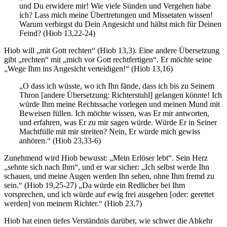
und Du erwidere mir! Wie viele Sünden und Vergehen habe
ich? Lass mich meine Übertretungen und Missetaten wissen!
Warum verbirgst du Dein Angesicht und hältst mich für Deinen
Feind? (Hiob 13,22-24)
Hiob will „mit Gott rechten“ (Hiob 13,3). Eine andere Übersetzung
gibt „rechten“ mit „mich vor Gott rechtfertigen“. Er möchte seine
„Wege Ihm ins Angesicht verteidigen!“ (Hiob 13,16)
„O dass ich wüsste, wo ich Ihn fände, dass ich bis zu Seinem
Thron [andere Übersetzung: Richterstuhl] gelangen könnte! Ich
würde Ihm meine Rechtssache vorlegen und meinen Mund mit
Beweisen füllen. Ich möchte wissen, was Er mir antworten,
und erfahren, was Er zu mir sagen würde. Würde Er in Seiner
Machtfülle mit mir streiten? Nein, Er würde mich gewiss
anhören.“ (Hiob 23,33-6)
Zunehmend wird Hiob bewusst: „Mein Erlöser lebt“. Sein Herz
„sehnte sich nach Ihm“, und er war sicher: „Ich selbst werde Ihn
schauen, und meine Augen werden Ihn sehen, ohne Ihm fremd zu
sein.“ (Hiob 19,25-27) „Da würde ein Redlicher bei Ihm
vorsprechen, und ich würde auf ewig frei ausgehen [oder: gerettet
werden] von meinem Richter.“ (Hiob 23,7)
Hiob hat einen tiefes Verständnis darüber, wie schwer die Abkehr