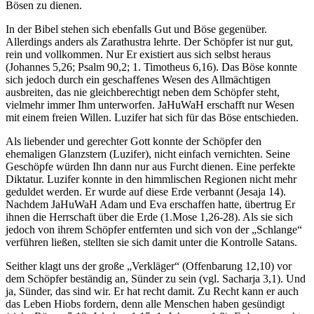
Bösen zu dienen.
In der Bibel stehen sich ebenfalls Gut und Böse gegenüber.
Allerdings anders als Zarathustra lehrte. Der Schöpfer ist nur gut,
rein und vollkommen. Nur Er existiert aus sich selbst heraus
(Johannes 5,26; Psalm 90,2; 1. Timotheus 6,16). Das Böse konnte
sich jedoch durch ein geschaffenes Wesen des Allmächtigen
ausbreiten, das nie gleichberechtigt neben dem Schöpfer steht,
vielmehr immer Ihm unterworfen. JaHuWaH erschafft nur Wesen
mit einem freien Willen. Luzifer hat sich für das Böse entschieden.
Als liebender und gerechter Gott konnte der Schöpfer den
ehemaligen Glanzstern (Luzifer), nicht einfach vernichten. Seine
Geschöpfe würden Ihn dann nur aus Furcht dienen. Eine perfekte
Diktatur. Luzifer konnte in den himmlischen Regionen nicht mehr
geduldet werden. Er wurde auf diese Erde verbannt (Jesaja 14).
Nachdem JaHuWaH Adam und Eva erschaffen hatte, übertrug Er
ihnen die Herrschaft über die Erde (1.Mose 1,26-28). Als sie sich
jedoch von ihrem Schöpfer entfernten und sich von der „Schlange“
verführen ließen, stellten sie sich damit unter die Kontrolle Satans.
Seither klagt uns der große „Verkläger“ (Offenbarung 12,10) vor
dem Schöpfer beständig an, Sünder zu sein (vgl. Sacharja 3,1). Und
ja, Sünder, das sind wir. Er hat recht damit. Zu Recht kann er auch
das Leben Hiobs fordern, denn alle Menschen haben gesündigt