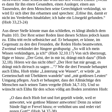
es dann für ihn einen Gesandten, einen Ausleger, einen aus
Tausenden, der dem Menschen seine Gerechtigkeit verkündigt, so
wird Er sich über ihn erbarmen und sprechen: ‚Erlöse ihn, damit er
nicht ins Verderben hinabfahre; ich habe ein Lösegeld gefunden.“
(Hiob 33,23-24)
Aus dieser Stelle könnte man das schließen, es klingt ähnlich dem
Psalm 103. Der Rest seiner Reden lässt diesen Schluss jedoch kaum
zu. Elihu tritt recht selbstsicher auf. Er behauptet, er könne, im
Gegensatz zu den drei Freunden, die Reden Hiobs beantworten.
Zweimal verkündet der Jüngere großspurig: „So will ich mein
Wissen verkündigen, ja ich!“ (Hiob 32,10.17) Von sich überzeugt,
fügte er hinzu: „Der Geist, der in mir ist, drängt mich dazu“ (Hiob
32,18). Hören wir das nicht öfter? „Der Herr hat mir gesagt, es
drängt mich dir/euch zu sagen ...“? Wie die drei Freunde behauptet
auch Elihu, Hiob trinke „Lästerung wie Wasser“, er würde „in
Gemeinschaft mit Übeltätern wandeln“ und „mit gottlosen Leuten“
Umgang pflegen. Auch er behauptet, dass der Allmächtige den
Menschen nach seinen Taten vergelte (Hiob 34,7-10). Und so
wünscht sich Elihu für den schon völlig am Boden zerstörten Hiob:
„O dass doch Hiob fort und fort geprüft würde, weil er
antwortet, wie gottlose Männer antworten! Denn zu seiner
Sünde fügt er Frevel hinzu; er verhöhnt uns und redet viel
gegen Gott!“ (Hiob 34,37-38)