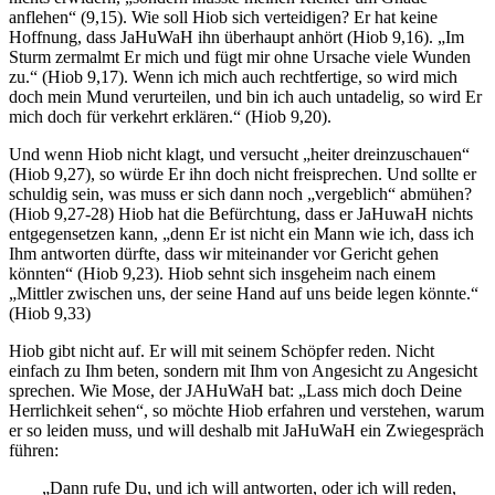
anflehen“ (9,15). Wie soll Hiob sich verteidigen? Er hat keine
Hoffnung, dass JaHuWaH ihn überhaupt anhört (Hiob 9,16). „Im
Sturm zermalmt Er mich und fügt mir ohne Ursache viele Wunden
zu.“ (Hiob 9,17). Wenn ich mich auch rechtfertige, so wird mich
doch mein Mund verurteilen, und bin ich auch untadelig, so wird Er
mich doch für verkehrt erklären.“ (Hiob 9,20).
Und wenn Hiob nicht klagt, und versucht „heiter dreinzuschauen“
(Hiob 9,27), so würde Er ihn doch nicht freisprechen. Und sollte er
schuldig sein, was muss er sich dann noch „vergeblich“ abmühen?
(Hiob 9,27-28) Hiob hat die Befürchtung, dass er JaHuwaH nichts
entgegensetzen kann, „denn Er ist nicht ein Mann wie ich, dass ich
Ihm antworten dürfte, dass wir miteinander vor Gericht gehen
könnten“ (Hiob 9,23). Hiob sehnt sich insgeheim nach einem
„Mittler zwischen uns, der seine Hand auf uns beide legen könnte.“
(Hiob 9,33)
Hiob gibt nicht auf. Er will mit seinem Schöpfer reden. Nicht
einfach zu Ihm beten, sondern mit Ihm von Angesicht zu Angesicht
sprechen. Wie Mose, der JAHuWaH bat: „Lass mich doch Deine
Herrlichkeit sehen“, so möchte Hiob erfahren und verstehen, warum
er so leiden muss, und will deshalb mit JaHuWaH ein Zwiegespräch
führen:
„Dann rufe Du, und ich will antworten, oder ich will reden,