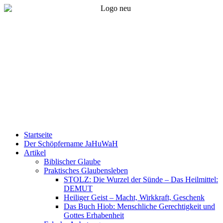
Startseite
Der Schöpfername JaHuWaH
Artikel
Biblischer Glaube
Praktisches Glaubensleben
STOLZ: Die Wurzel der Sünde – Das Heilmittel:
DEMUT
Heiliger Geist – Macht, Wirkkraft, Geschenk
Das Buch Hiob: Menschliche Gerechtigkeit und
Gottes Erhabenheit