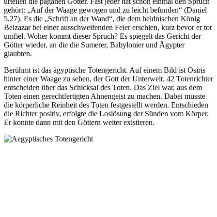
urteilen die paganen Götter. Fast jeder hat schon einmal den Spruch
gehört: „Auf der Waage gewogen und zu leicht befunden“ (Daniel
5,27). Es die „Schrift an der Wand“, die dem heidnischen König
Belzazar bei einer ausschweifenden Feier erschien, kurz bevor er tot
umfiel. Woher kommt dieser Spruch? Es spiegelt das Gericht der
Götter wieder, an die die Sumerer, Babylonier und Ägypter
glaubten.
Berühmt ist das ägyptische Totengericht. Auf einem Bild ist Osiris
hinter einer Waage zu sehen, der Gott der Unterwelt. 42 Totenrichter
entscheiden über das Schicksal des Toten. Das Ziel war, aus dem
Toten einen gerechtfertigten Ahnengeist zu machen. Dabei musste
die körperliche Reinheit des Toten festgestellt werden. Entschieden
die Richter positiv, erfolgte die Loslösung der Sünden vom Körper.
Er konnte dann mit den Göttern weiter existieren.