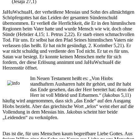
(Jesaja 27,1)
JaHuWschuaH, der verheißene Messias und Sohn des allmächtigen
Schöpfergottes hat das Leiden der gesamten Sündenschuld
übernommen. Er verließ die Herrlichkeit, die Er in den himmlischen
Regionen beim Vater hatte und wurde Mensch wie wir, doch ohne
Sünde (Hebräer 4,15; 1. Petrus 2,22). Er starb einen schmachvollen
Tod. Für uns. Er selbst hat den Pfad Seines himmlischen Vaters nie
verlassen (das heißt. Er hat nicht gesündigt, 2. Korinther 5,21). Er
war nicht schuldig und verdiente den Tod nicht. Er tat es für uns.
Satan war besiegt. Er konnte keinen Menschen mehr für sich
fordern, der diese Erlösung annimmt und JaHuWschuaH die
Herzenstür öffnet.
Im Neuen Testament heißt es: „Von Hiobs
standhaftem Ausharren habt ihr gehört, und ihr habt
das Ende gesehen, das der Herr bereitet hat; denn der
Herr ist voll Mitleid und Erbarmen.“ (Jakobus 5,11)
häufig wird angenommen, dass sich „das Ende“ auf den Ausgang
Hiobs bezieht. Aber das griechische Wort „telos“ weist eher auf die
Vollendung in dem Messias hin. Jakobus scheint hier beide
„Leidenden“ zu verknüpfen.
Das ist die, für uns Menschen kaum begreifbare Liebe Gottes. Aus