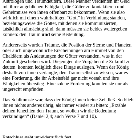
Astrologen und Traumdeutern. Diese Männer verdienten ihr Geld
mit ihrer angeblichen Fähigkeit, die Götter zu kontaktieren und
Geheimnisse von ihnen offenbart zu bekommen. Wenn sie also
wirklich mit einem wahrhaftigen “Gott” in Verbindung standen,
beziehungsweise die Götter, mit denen sie kommunizierten,
tatsächlich allmächtig sind, dann müssten sie beides weitergeben
können: den Traum
und
seine Bedeutung.
Andererseits wurden Träume, die Position der Sterne und Planeten
oder auch ungewöhnliche Erscheinungen am Himmel von den
Chaldäern als Andeutungen der Götter verstanden, was in der
Zukunft geschehen wird. Diejenigen die Vorgaben die Zukunft zu
deuten, konnten lediglich diese Dinge auslegen. Wenn der König
deshalb von ihnen verlangte, den Traum selbst zu wissen, war es
eine Forderung, die ihr Arbeitsfeld gar nicht vorsah und ihre
Fähigkeiten überstieg. Eine solche Forderung konnten sie nur als
ungerecht empfinden.
Das Schlimmste war, dass der König ihnen keine Zeit ließ. So blieb
ihnen nichts anderes übrig, als immer wieder zu bitten: „Erzähle
deinen Knechten den Traum, so wollen wir die Bedeutung
verkündigen“ (Daniel 2,4; auch Verse 7 und 10).
Entschluss steht unwiderruflich fest