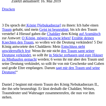
Zuletzt aktualisiert: 16. Mai 2019
Drucken
3 Da sprach der
König [Nebukadnezar]
zu ihnen: Ich habe einen
Traum
gehabt, und mein
Geist ist beunruhigt
, bis ich den Traum
verstehe! 4 Hierauf gaben die
Chaldäer
dem König
auf Aramäisch
zur Antwort:
O König, mögest du ewig leben!
Erzähle deinen
Knechten den Traum
, so wollen wir die Deutung verkünden! 5 Der
König antwortete den Chaldäern: Mein
Entschluss steht
unwiderruflich fest
: Wenn ihr mir nicht
den Traum samt seiner
Deutung verkündet
, so sollt ihr
in Stücke zerhauen und eure Häuser
zu Misthaufen gemacht
werden; 6 wenn ihr mir aber den Traum und
seine Deutung verkündet, so sollt ihr von mir Geschenke und Gaben
und große Ehre empfangen. Darum
sagt mir den Traum und seine
Deutung!
“
Daniel 2 beginnt mit einem Traum des König Nebukadnezars II.,
der ihn sehr beunruhigt. Er lässt deshalb die Chaldäer, Weisen,
Traumdeuter und Wahrsager zusammenrufen, die nun vor ihm
stehen.