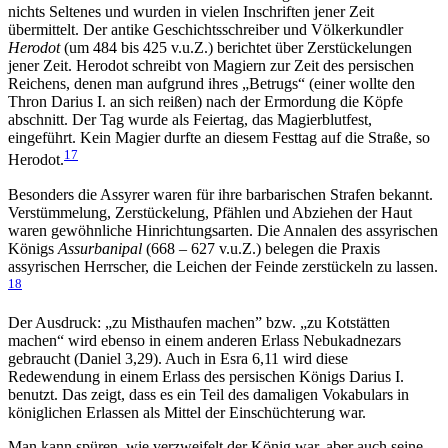
nichts Seltenes und wurden in vielen Inschriften jener Zeit
übermittelt. Der antike Geschichtsschreiber und Völkerkundler
Herodot
(um 484 bis 425 v.u.Z.) berichtet über Zerstückelungen
jener Zeit. Herodot schreibt von Magiern zur Zeit des persischen
Reichens, denen man aufgrund ihres „Betrugs“ (einer wollte den
Thron Darius I. an sich reißen) nach der Ermordung die Köpfe
abschnitt. Der Tag wurde als Feiertag, das Magierblutfest,
eingeführt. Kein Magier durfte an diesem Festtag auf die Straße, so
17
Herodot.
Besonders die Assyrer waren für ihre barbarischen Strafen bekannt.
Verstümmelung, Zerstückelung, Pfählen und Abziehen der Haut
waren gewöhnliche Hinrichtungsarten. Die Annalen des assyrischen
Königs
Assurbanipal
(668 – 627 v.u.Z.) belegen die Praxis
assyrischen Herrscher, die Leichen der Feinde zerstückeln zu lassen.
18
Der Ausdruck: „zu Misthaufen machen” bzw. „zu Kotstätten
machen“ wird ebenso in einem anderen Erlass Nebukadnezars
gebraucht (Daniel 3,29). Auch in Esra 6,11 wird diese
Redewendung in einem Erlass des persischen Königs Darius I.
benutzt. Das zeigt, dass es ein Teil des damaligen Vokabulars in
königlichen Erlassen als Mittel der Einschüchterung war.
Man kann spüren, wie verzweifelt der König war, aber auch seine