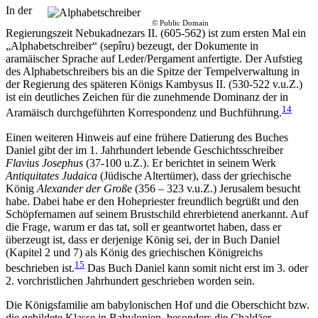
In der
© Public Domain
Regierungszeit Nebukadnezars II. (605-562) ist zum ersten Mal ein
„Alphabetschreiber“ (sepîru) bezeugt, der Dokumente in
aramäischer Sprache auf Leder/Pergament anfertigte. Der Aufstieg
des Alphabetschreibers bis an die Spitze der Tempelverwaltung in
der Regierung des späteren Königs Kambysus II. (530-522 v.u.Z.)
ist ein deutliches Zeichen für die zunehmende Dominanz der in
14
Aramäisch durchgeführten Korrespondenz und Buchführung.
Einen weiteren Hinweis auf eine frühere Datierung des Buches
Daniel gibt der im 1. Jahrhundert lebende Geschichtsschreiber
Flavius Josephus
(37-100 u.Z.). Er berichtet in seinem Werk
Antiquitates Judaica
(Jüdische Altertümer), dass der griechische
König
Alexander der Groß
e (356 – 323 v.u.Z.) Jerusalem besucht
habe. Dabei habe er den Hohepriester freundlich begrüßt und den
Schöpfernamen auf seinem Brustschild ehrerbietend anerkannt. Auf
die Frage, warum er das tat, soll er geantwortet haben, dass er
überzeugt ist, dass er derjenige König sei, der in Buch Daniel
(Kapitel 2 und 7) als König des griechischen Königreichs
15
beschrieben ist.
Das Buch Daniel kann somit nicht erst im 3. oder
2. vorchristlichen Jahrhundert geschrieben worden sein.
Die Königsfamilie am babylonischen Hof und die Oberschicht bzw.
die gebildete Klasse in Babylonien, besonders die Chaldäer,