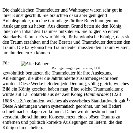
Die chaldäischen Traumdeuter und Wahrsager waren sehr gut in
ihrer Kunst geschult. Sie brauchten dazu aber genügend
Anhaltspunkte, um eine Grundlage für ihre Berechnungen und
Auslegungen zu haben. Aus diesem Grund baten sie den König,
ihnen den Inhalt des Traumes mitzuteilen. Sie folgten so einem
Standardverfahren. Es war üblich, für babylonische Könige, dass sie
den Traum erzählten und ihre Berater und Traumdeuter deuteten den
Traum. Die babylonischen Traumdeuter mussten den Traum wissen,
um ihn deuten zu können.
Für
congerdesign / pixnio.com, CC0
©
gewöhnlich benutzten die Traumdeuter für ihre Auslegung
Anleitungen, die über die Jahrhunderte zusammengeschrieben
wurden. Diese Werke lieferten jede Deutung, völlig gleich, welches
Bild ein König gesehen haben mag. Eine solche Traumanleitung
wurde auf 12 Tontafeln aus der Zeit König
Hammurabis
(1228 –
16
1686 v.u.Z.) gefunden, welches als assyrisches Standardwerk galt.
Diese Anleitungen waren systematisch geordnet, um bei Bedarf
schnell nachschlagen zu können. Dabei wurde bestimmt auch
versucht, die schlimmen Konsequenzen eines bösen Traums zu
entfernen und politisch korrekte Auslegungen zu liefern, die den
König schmeichelten.