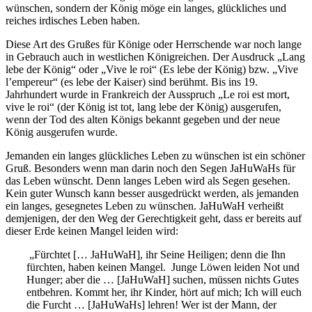
wünschen, sondern der König möge ein langes, glückliches und
reiches irdisches Leben haben.
Diese Art des Grußes für Könige oder Herrschende war noch lange
in Gebrauch auch in westlichen Königreichen. Der Ausdruck „Lang
lebe der König“ oder „Vive le roi“ (Es lebe der König) bzw. „Vive
l’empereur“ (es lebe der Kaiser) sind berühmt. Bis ins 19.
Jahrhundert wurde in Frankreich der Ausspruch „Le roi est mort,
vive le roi“ (der König ist tot, lang lebe der König) ausgerufen,
wenn der Tod des alten Königs bekannt gegeben und der neue
König ausgerufen wurde.
Jemanden ein langes glückliches Leben zu wünschen ist ein schöner
Gruß. Besonders wenn man darin noch den Segen JaHuWaHs für
das Leben wünscht. Denn langes Leben wird als Segen gesehen.
Kein guter Wunsch kann besser ausgedrückt werden, als jemanden
ein langes, gesegnetes Leben zu wünschen. JaHuWaH verheißt
demjenigen, der den Weg der Gerechtigkeit geht, dass er bereits auf
dieser Erde keinen Mangel leiden wird:
„Fürchtet [… JaHuWaH], ihr Seine Heiligen; denn die Ihn
fürchten, haben keinen Mangel. Junge Löwen leiden Not und
Hunger; aber die … [JaHuWaH] suchen, müssen nichts Gutes
entbehren. Kommt her, ihr Kinder, hört auf mich; Ich will euch
die Furcht … [JaHuWaHs] lehren! Wer ist der Mann, der