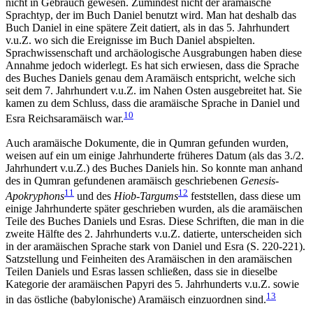
nicht in Gebrauch gewesen. Zumindest nicht der aramäische
Sprachtyp, der im Buch Daniel benutzt wird. Man hat deshalb das
Buch Daniel in eine spätere Zeit datiert, als in das 5. Jahrhundert
v.u.Z. wo sich die Ereignisse im Buch Daniel abspielten.
Sprachwissenschaft und archäologische Ausgrabungen haben diese
Annahme jedoch widerlegt. Es hat sich erwiesen, dass die Sprache
des Buches Daniels genau dem Aramäisch entspricht, welche sich
seit dem 7. Jahrhundert v.u.Z. im Nahen Osten ausgebreitet hat. Sie
kamen zu dem Schluss, dass die aramäische Sprache in Daniel und
10
Esra Reichsaramäisch war.
Auch aramäische Dokumente, die in Qumran gefunden wurden,
weisen auf ein um einige Jahrhunderte früheres Datum (als das 3./2.
Jahrhundert v.u.Z.) des Buches Daniels hin. So konnte man anhand
des in Qumran gefundenen aramäisch geschriebenen
Genesis-
11
12
Apokryphons
und des
Hiob-Targums
feststellen, dass diese um
einige Jahrhunderte später geschrieben wurden, als die aramäischen
Teile des Buches Daniels und Esras. Diese Schriften, die man in die
zweite Hälfte des 2. Jahrhunderts v.u.Z. datierte, unterscheiden sich
in der aramäischen Sprache stark von Daniel und Esra (S. 220-221).
Satzstellung und Feinheiten des Aramäischen in den aramäischen
Teilen Daniels und Esras lassen schließen, dass sie in dieselbe
Kategorie der aramäischen Papyri des 5. Jahrhunderts v.u.Z. sowie
13
in das östliche (babylonische) Aramäisch einzuordnen sind.