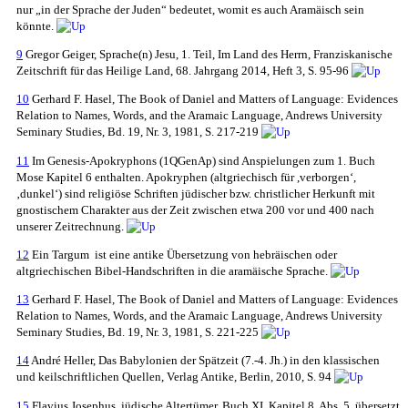
nur „in der Sprache der Juden“ bedeutet, womit es auch Aramäisch sein
könnte.
9
Gregor Geiger, Sprache(n) Jesu, 1. Teil, Im Land des Herrn, Franziskanische
Zeitschrift für das Heilige Land, 68. Jahrgang 2014, Heft 3, S. 95-96
10
Gerhard F. Hasel, The Book of Daniel and Matters of Language: Evidences
Relation to Names, Words, and the Aramaic Language, Andrews University
Seminary Studies, Bd. 19, Nr. 3, 1981, S. 217-219
11
Im Genesis-Apokryphons (1QGenAp) sind Anspielungen zum 1. Buch
Mose Kapitel 6 enthalten. Apokryphen (altgriechisch für ,verborgen‘,
‚dunkel‘) sind religiöse Schriften jüdischer bzw. christlicher Herkunft mit
gnostischem Charakter aus der Zeit zwischen etwa 200 vor und 400 nach
unserer Zeitrechnung.
12
Ein Targum ist eine antike Übersetzung von hebräischen oder
altgriechischen Bibel-Handschriften in die aramäische Sprache.
13
Gerhard F. Hasel, The Book of Daniel and Matters of Language: Evidences
Relation to Names, Words, and the Aramaic Language, Andrews University
Seminary Studies, Bd. 19, Nr. 3, 1981, S. 221-225
14
André Heller, Das Babylonien der Spätzeit (7.-4. Jh.) in den klassischen
und keilschriftlichen Quellen, Verlag Antike, Berlin, 2010, S. 94
15
Flavius Josephus, jüdische Altertümer, Buch XI, Kapitel 8, Abs. 5, übersetzt