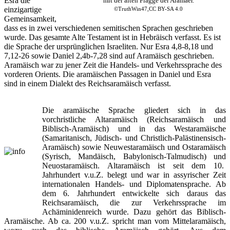
Esra die
mit der alten Flagge der Aramäer.
einzigartige
©TruthWin47,CC BY-SA 4.0
Gemeinsamkeit,
dass es in zwei verschiedenen semitischen Sprachen geschrieben
wurde. Das gesamte Alte Testament ist in Hebräisch verfasst. Es ist
die Sprache der ursprünglichen Israeliten. Nur Esra 4,8-8,18 und
7,12-26 sowie Daniel 2,4b-7,28 sind auf Aramäisch geschrieben.
Aramäisch war zu jener Zeit die Handels- und Verkehrssprache des
vorderen Orients. Die aramäischen Passagen in Daniel und Esra
sind in einem Dialekt des Reichsaramäisch verfasst.
Die aramäische Sprache gliedert sich in das
vorchristliche Altaramäisch (Reichsaramäisch und
Biblisch-Aramäisch) und in das Westaramäische
(Samaritanisch, Jüdisch- und Christlich-Palästinensisch-
Aramäisch) sowie Neuwestaramäisch und Ostaramäisch
(Syrisch, Mandäisch, Babylonisch-Talmudisch) und
Neuostaramäisch. Altaramäisch ist seit dem 10.
Jahrhundert v.u.Z. belegt und war in assyrischer Zeit
internationalen Handels- und Diplomatensprache. Ab
dem 6. Jahrhundert entwickelte sich daraus das
Reichsaramäisch, die zur Verkehrssprache im
Achäminidenreich wurde. Dazu gehört das Biblisch-
Aramäische. Ab ca. 200 v.u.Z. spricht man vom Mittelaramäisch,