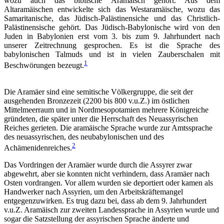
wozu auch das biblische Aramäisch gehört. Aus dem
Altaramäischen entwickelte sich das Westaramäische, wozu das
Samaritanische, das Jüdisch-Palästinensiche und das Christlich-
Palästinensische gehört. Das Jüdisch-Babylonische wird von den
Juden in Babylonien erst vom 3. bis zum 9. Jahrhundert nach
unserer Zeitrechnung gesprochen. Es ist die Sprache des
babylonischen Talmuds und ist in vielen Zauberschalen mit
1
Beschwörungen bezeugt.
Die Aramäer sind eine semitische Völkergruppe, die seit der
ausgehenden Bronzezeit (2200 bis 800 v.u.Z.) im östlichen
Mittelmeerraum und in Nordmesopotamien mehrere Königreiche
gründeten, die später unter die Herrschaft des Neuassyrischen
Reiches gerieten. Die aramäische Sprache wurde zur Amtssprache
des neuassyrischen, des neubabylonischen und des
2
Achämenidenreiches.
Das Vordringen der Aramäer wurde durch die Assyrer zwar
abgewehrt, aber sie konnten nicht verhindern, dass Aramäer nach
Osten vordrangen. Vor allem wurden sie deportiert oder kamen als
Handwerker nach Assyrien, um den Arbeitskräftemangel
entgegenzuwirken. Es trug dazu bei, dass ab dem 9. Jahrhundert
v.u.Z. Aramäisch zur zweiten Landessprache in Assyrien wurde und
sogar die Satzstellung der assyrischen Sprache änderte und