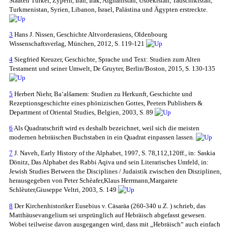
Staaten Türkei, Zypern, Iran, Irak, Afghanistan, Usbekistan, Tadschikistan,
Turkmenistan, Syrien, Libanon, Israel, Palästina und Ägypten erstreckte.
3
Hans J. Nissen, Geschichte Altvorderasiens, Oldenbourg
Wissenschaftsverlag, München, 2012, S. 119-121
4
Siegfried Kreuzer, Geschichte, Sprache und Text: Studien zum Alten
Testament und seiner Umwelt, De Gruyter, Berlin/Boston, 2015, S. 130-135
5
Herbert Niehr, Baʻals̆amem: Studien zu Herkunft, Geschichte und
Rezeptionsgeschichte eines phönizischen Gottes, Peeters Publishers &
Department of Oriental Studies, Belgien, 2003, S. 89
6
Als Quadratschrift wird es deshalb bezeichnet, weil sich die meisten
modernen hebräischen Buchstaben in ein Quadrat einpassen lassen.
7
J. Naveh, Early History of the Alphabet, 1997, S. 78,112,120ff., in: Saskia
Dönitz, Das Alphabet des Rabbi Aqiva und sein Literarisches Umfeld, in:
Jewish Studies Between the Disciplines / Judaistik zwischen den Disziplinen,
herausgegeben von Peter Schèafer,Klaus Herrmann,Margarete
Schlèuter,Giuseppe Veltri, 2003, S. 149
8
Der Kirchenhistoriker Eusebius v. Cäsaräa (260-340 u.Z. ) schrieb, das
Matthäusevangelium sei ursprünglich auf Hebräisch abgefasst gewesen.
Wobei teilweise davon ausgegangen wird, dass mit „Hebräisch“ auch einfach