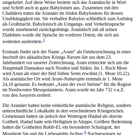
umgekehrt. Auf diese Weise breitete sich das Aramäische in Wort
und Schrift auch in ganz Babylonien aus. Zusammen mit den
Chaldäern traten die Aramäer im Süden Babyloniens für dessen
Unabhängigkeit ein. Sie verhalfen Babylon schließlich zum Aufstieg
als Großmacht. Babylonisch als Umgangs- und Verkehrssprache
wurde zunehmend zurückgedrängt. Aramäisch mit all seinen
Dialekten wurde die Sprache im vorderen Orient, die sich am
3
weitesten ausbreitete.
Erstmals findet sich der Name „Aram“ als Ortsbezeichnung in einer
Inschrift des akkadischen Königs
Naram-Sin
aus dem 23.
Jahrhundert vor unserer Zeitrechnung. Aram erstreckte sich um die
Hauptstadt Damaskus nach Norden und Süden. Im 1. Buch Mose
wird Aram als einer der fünf Söhne Sems erwähnt (1. Mose 10,22).
Als aramäischer Ort wird
Aram-Naharajim
erstmals in 1. Mose
24,10 genannt. Es bedeutet „Aram der zwei Ströme“ für die Region
im Nordwesten Mesopotamiens. Aram wurde im Jahr 732 v.u.Z.
von den Assyrern erobert.
Die Aramäer hatten keine einheitliche aramäische Religion, sondern
unterschiedliche Lokalkulte in den verschiedenen Königreichen.
Gemeinsam hatten sie jedoch den Wettergott
Hadad
als oberste
Gottheit. Hadad hatte sein Heiligtum in Aleppo. Größere Bedeutung
hatten die Gottheiten
Rakib-El
, ein besonderer Schutzgott, der
4
Mondgott
Sin
und die Liebesgöttin
Ischtar
.
Nachgewiesen ist