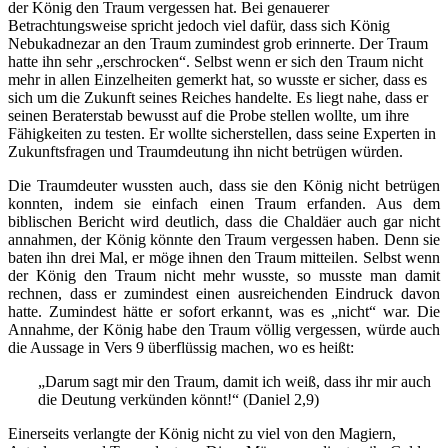
der König den Traum vergessen hat. Bei genauerer
Betrachtungsweise spricht jedoch viel dafür, dass sich König
Nebukadnezar an den Traum zumindest grob erinnerte. Der Traum
hatte ihn sehr „erschrocken“. Selbst wenn er sich den Traum nicht
mehr in allen Einzelheiten gemerkt hat, so wusste er sicher, dass es
sich um die Zukunft seines Reiches handelte. Es liegt nahe, dass er
seinen Beraterstab bewusst auf die Probe stellen wollte, um ihre
Fähigkeiten zu testen. Er wollte sicherstellen, dass seine Experten in
Zukunftsfragen und Traumdeutung ihn nicht betrügen würden.
Die Traumdeuter wussten auch, dass sie den König nicht betrügen
konnten, indem sie einfach einen Traum erfanden. Aus dem
biblischen Bericht wird deutlich, dass die Chaldäer auch gar nicht
annahmen, der König könnte den Traum vergessen haben. Denn sie
baten ihn drei Mal, er möge ihnen den Traum mitteilen. Selbst wenn
der König den Traum nicht mehr wusste, so musste man damit
rechnen, dass er zumindest einen ausreichenden Eindruck davon
hatte. Zumindest hätte er sofort erkannt, was es „nicht“ war. Die
Annahme, der König habe den Traum völlig vergessen, würde auch
die Aussage in Vers 9 überflüssig machen, wo es heißt:
„Darum sagt mir den Traum, damit ich weiß, dass ihr mir auch
die Deutung verkünden könnt!“ (Daniel 2,9)
Einerseits verlangte der König nicht zu viel von den Magiern,