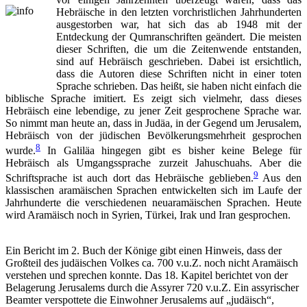
Hebräische in den letzten vorchristlichen Jahrhunderten
ausgestorben war, hat sich das ab 1948 mit der
Entdeckung der Qumranschriften geändert. Die meisten
dieser Schriften, die um die Zeitenwende entstanden,
sind auf Hebräisch geschrieben. Dabei ist ersichtlich,
dass die Autoren diese Schriften nicht in einer toten
Sprache schrieben. Das heißt, sie haben nicht einfach die
biblische Sprache imitiert. Es zeigt sich vielmehr, dass dieses
Hebräisch eine lebendige, zu jener Zeit gesprochene Sprache war.
So nimmt man heute an, dass in Judäa, in der Gegend um Jerusalem,
Hebräisch von der jüdischen Bevölkerungsmehrheit gesprochen
8
wurde.
In Galiläa hingegen gibt es bisher keine Belege für
Hebräisch als Umgangssprache zurzeit Jahuschuahs. Aber die
9
Schriftsprache ist auch dort das Hebräische geblieben.
Aus den
klassischen aramäischen Sprachen entwickelten sich im Laufe der
Jahrhunderte die verschiedenen neuaramäischen Sprachen. Heute
wird Aramäisch noch in Syrien, Türkei, Irak und Iran gesprochen.
Ein Bericht im 2. Buch der Könige gibt einen Hinweis, dass der
Großteil des judäischen Volkes ca. 700 v.u.Z. noch nicht Aramäisch
verstehen und sprechen konnte. Das 18. Kapitel berichtet von der
Belagerung Jerusalems durch die Assyrer 720 v.u.Z. Ein assyrischer
Beamter verspottete die Einwohner Jerusalems auf „judäisch“,