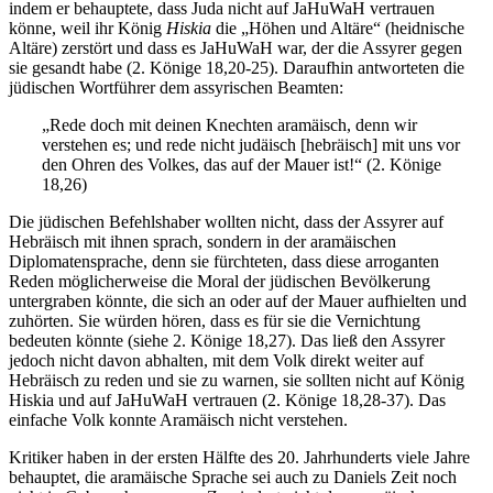
indem er behauptete, dass Juda nicht auf JaHuWaH vertrauen
könne, weil ihr König
Hiskia
die „Höhen und Altäre“ (heidnische
Altäre) zerstört und dass es JaHuWaH war, der die Assyrer gegen
sie gesandt habe (2. Könige 18,20-25). Daraufhin antworteten die
jüdischen Wortführer dem assyrischen Beamten:
„Rede doch mit deinen Knechten aramäisch, denn wir
verstehen es; und rede nicht judäisch [hebräisch] mit uns vor
den Ohren des Volkes, das auf der Mauer ist!“ (2. Könige
18,26)
Die jüdischen Befehlshaber wollten nicht, dass der Assyrer auf
Hebräisch mit ihnen sprach, sondern in der aramäischen
Diplomatensprache, denn sie fürchteten, dass diese arroganten
Reden möglicherweise die Moral der jüdischen Bevölkerung
untergraben könnte, die sich an oder auf der Mauer aufhielten und
zuhörten. Sie würden hören, dass es für sie die Vernichtung
bedeuten könnte (siehe 2. Könige 18,27). Das ließ den Assyrer
jedoch nicht davon abhalten, mit dem Volk direkt weiter auf
Hebräisch zu reden und sie zu warnen, sie sollten nicht auf König
Hiskia und auf JaHuWaH vertrauen (2. Könige 18,28-37). Das
einfache Volk konnte Aramäisch nicht verstehen.
Kritiker haben in der ersten Hälfte des 20. Jahrhunderts viele Jahre
behauptet, die aramäische Sprache sei auch zu Daniels Zeit noch