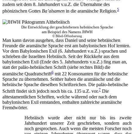
zudem seit dem 8. Jahrhundert v.u.Z. die Übernahme des
5
phönizischen Gottes
Ba’alsamen
in die aramäische Religion.
Die Entwicklung der geschriebenen hebräischen Sprache
am Beispiel des Namens JHWH
© Bibel-Offenbarung
Man kann davon ausgehen, dass Daniel und seine hebräischen
Freunde die aramäische Sprache erst am babylonischen Hof lernten.
Vor dem Babylonischen Exil (6. Jahrhundert v.u.Z.) sprachen und
schrieben die Israeliten Hebräisch. Seit der Rückkehr aus dem
babylonischen Exil (Ende des 5. Jahrhunderts v.u.Z.) fing man an,
statt der paläo-hebräischen Schrift (siehe rechtes Bild) die
6
aramäische Quadratschrift
mit 22 Konsonanten für die hebräische
Sprache zu übernehmen. Seither haben die aramäische und die
hebräische Sprache dieselben Schriftzeichen. Die paläo-hebräische
7
Schrift findet sich jedoch noch bis ca. 135 u.Z. vor.
Die
alttestamentlichen Schriften, welche während oder nach dem
babylonischen Exil entstanden, enthalten zahlreiche aramäische
Fremdwörter.
Hebräisch wurde aber nicht nur bis ins zweite
Jahrhundert unserer Zeit geschrieben, sondern auch
noch gesprochen. Auch wenn die meisten Forscher noch
vor einigen Jahrzehnten überzeugt waren, dass das